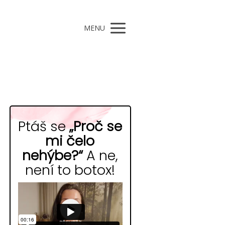
MENU
Ptáš se
„Proč se
mi čelo
nehýbe?“
A ne,
není to botox!