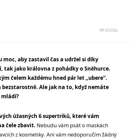
63358x
moc, aby zastavil čas a udržel si díky
, tak jako královna z pohádky o Sněhurce.
dkým čelem každému hned pár let „ubere“.
a bezstarostně. Ale jak na to, když nemáte
r mládí?
ých úžasných 6 supertriků, které vám
a čele zbavit.
Nebudu vám psát o maskách
pravcích z kosmetiky. Ani vám nedoporučím žádný