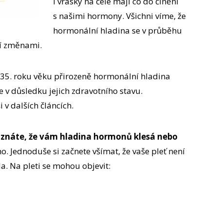
i vrásky na čele mají co do činění
s našimi hormony. Všichni víme, že
hormonální hladina se v průběhu
zí změnami.
 35. roku věku přirozeně hormonální hladina
ve v důsledku jejich zdravotního stavu.
 v dalších článcích.
poznáte, že vám hladina hormonů klesá nebo
o. Jednoduše si začnete všímat, že vaše
pleť není
ala. Na pleti se mohou objevit: