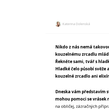
Katerina Dolenská
Nikdo z nás nemá takovou 
kouzelnému zrcadlu mládí
Řekněte sami, tvář s hla
Hladké čelo působí svěže 
kouzelné zrcadlo ani elixí
Dneska vám představím sv
mohou pomoci se vrásek n
na obličej, zázračných pří