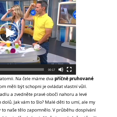
00:17
natomii. Na čele máme dva
příčně pruhované
 měli být schopni je ovládat vlastní vůlí.
rcadlu a zvedněte pravé obočí nahoru a levé
 dolů. Jak vám to šlo? Malé děti to umí, ale my
by to naše tělo zapomnělo. V průběhu dospívání