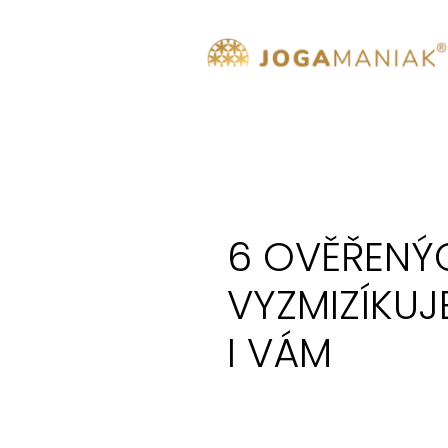
6 OVĚŘENÝ
VYZMIZÍKUJ
I VÁM