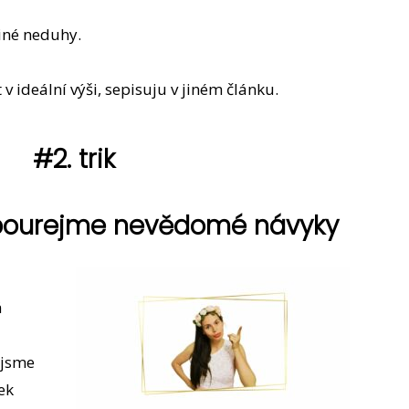
jiné neduhy.
v ideální výši, sepisuju v jiném článku.
#2. trik
bourejme nevědomé návyky
á
 jsme
ek