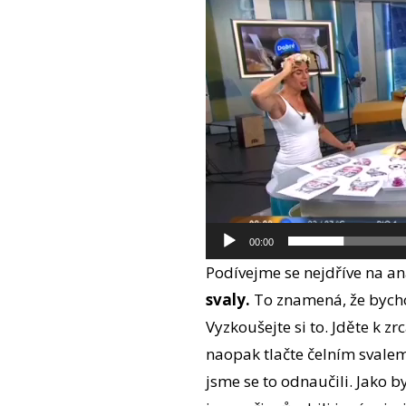
přehrávač
00:00
Podívejme se nejdříve na a
svaly.
To znamená, že bychom
Vyzkoušejte si to. Jděte k z
naopak tlačte čelním svalem
jsme se to odnaučili. Jako 