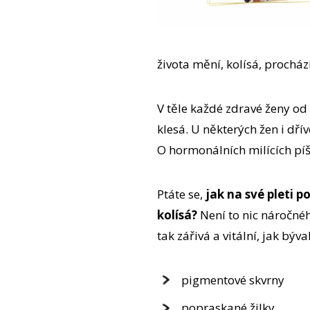
života mění, kolísá, prochá
V těle každé zdravé ženy od
klesá. U některých žen i dří
O hormonálních milících píši
Ptáte se,
jak na své pleti 
kolísá?
Není to nic náročnéh
tak zářivá a vitální, jak býv
pigmentové skvrny
popraskané žilky