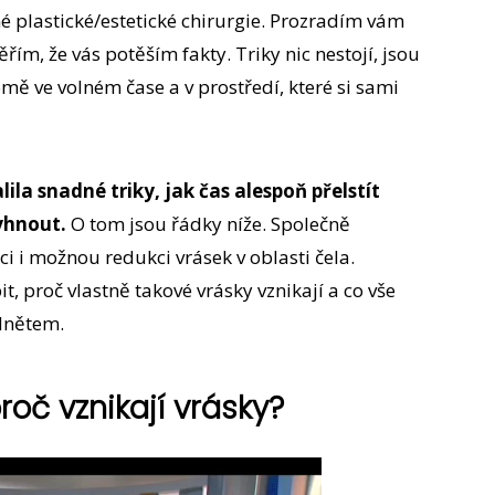
né plastické/estetické chirurgie. Prozradím vám
řím, že vás potěším fakty. Triky nic nestojí, jsou
mě ve volném čase a v prostředí, které si sami
lila snadné triky, jak čas alespoň přelstít
yhnout.
O tom jsou řádky níže. Společně
i i možnou redukci vrásek v oblasti čela.
, proč vlastně takové vrásky vznikají a co vše
odnětem.
roč vznikají vrásky?