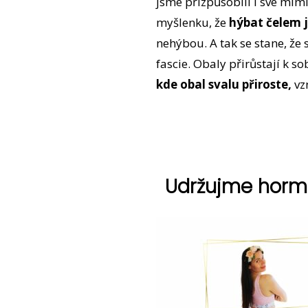
jsme přizpůsobili i své mimi
myšlenku, že
hýbat čelem j
nehýbou. A tak se stane, že 
fascie. Obaly přirůstají k s
kde obal svalu přiroste,
vz
Udržujme hormon