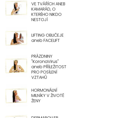
VE TVÁŘÍCH ANEB
KAMARÁD, O
KTERÉHO NIKDO
NESTOJÍ
LIFTING OBLIČEJE
aneb FACELIFT
PRÁZDNINY
"KoronaVirus"
aneb PŘÍLEŽITOST
PRO POSÍLENÍ
VZTAHŮ
HORMONÁLNÍ
MILNÍKY V ŽIVOTĚ
ŽENY
DERMAROLLER