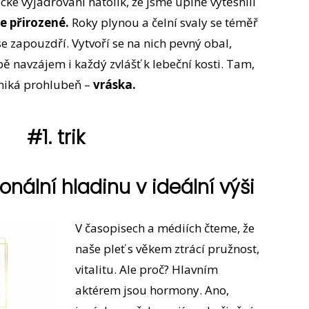
cké vyjadřování natolik, že jsme úplně vytěsnili
e přirozené.
Roky plynou a čelní svaly se téměř
se zapouzdří. Vytvoří se na nich pevný obal,
obě navzájem i každý zvlášť k lebeční kosti. Tam,
niká prohlubeň –
vráska.
#1. trik
ální hladinu v ideální výši
V časopisech a médiích čteme, že
naše pleť s věkem ztrácí pružnost,
vitalitu. Ale proč? Hlavním
aktérem jsou hormony. Ano,