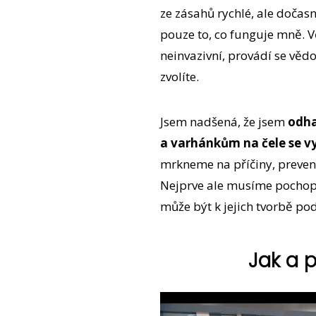
ze zásahů rychlé, ale dočas
pouze to, co funguje mně. Vě
neinvazivní, provádí se vědo
zvolíte.
Jsem nadšená, že jsem
odha
a varhánkům na čele se v
mrkneme na příčiny, prevenc
Nejprve ale musíme pochopit
může být k jejich tvorbě p
Jak a p
Video