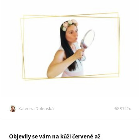
Katerina Dolenská
9742x
Objevily se vám na kůži červené až