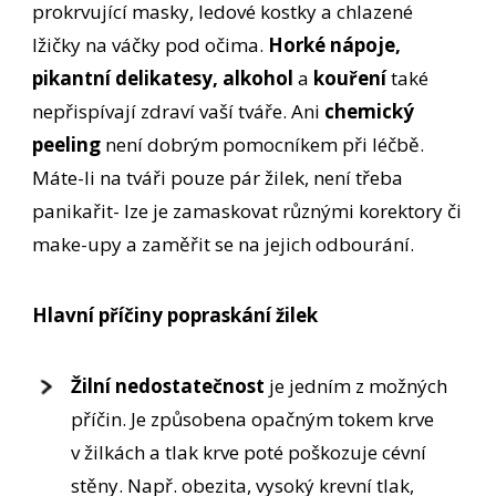
prokrvující masky, ledové kostky a chlazené
lžičky na váčky pod očima.
Horké nápoje,
pikantní delikatesy, alkohol
a
kouření
také
nepřispívají zdraví vaší tváře. Ani
chemický
peeling
není dobrým pomocníkem při léčbě.
Máte-li na tváři pouze pár žilek, není třeba
panikařit- lze je zamaskovat různými korektory či
make-upy a zaměřit se na jejich odbourání.
Hlavní příčiny popraskání žilek
Žilní nedostatečnost
je jedním z možných
příčin. Je způsobena opačným tokem krve
v žilkách a tlak krve poté poškozuje cévní
stěny. Např. obezita, vysoký krevní tlak,