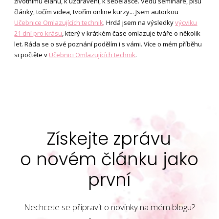
životnímu elánu, k uzdravení, k sebelásce. Vedu semináře, píšu
články, točím videa, tvořím online kurzy... Jsem autorkou
Učebnice Omlazujících technik
. Hrdá jsem na výsledky
výcviku
21 dní pro krásu
, který v krátkém čase omlazuje tváře o několik
let. Ráda se o své poznání podělím i s vámi. Více o mém příběhu
si počtěte v
Učebnici Omlazujících technik
.
Získejte zprávu
o novém článku jako
první
Nechcete se připravit o novinky na mém blogu?