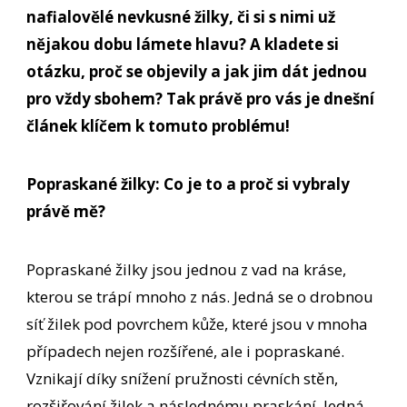
nafialovělé nevkusné žilky, či si s nimi už
nějakou dobu lámete hlavu? A kladete si
otázku, proč se objevily a jak jim dát jednou
pro vždy sbohem? Tak právě pro vás je dnešní
článek klíčem k tomuto problému!
Popraskané žilky: Co je to a proč si vybraly
právě mě?
Popraskané žilky jsou jednou z vad na kráse,
kterou se trápí mnoho z nás. Jedná se o drobnou
síť žilek pod povrchem kůže, které jsou v mnoha
případech nejen rozšířené, ale i popraskané.
Vznikají díky snížení pružnosti cévních stěn,
rozšiřování žilek a následnému praskání. Jedná