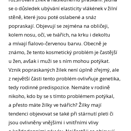
se o důsledek ubývání elasticity vlákének v žilní
stěně, které jsou poté oslabené a snáz
popraskají. Objevují se zejména na obličeji,
kolem nosu, očí, ve tvářích, na krku i dekoltu
a mívají fialovo-červenou barvu. Obecně je
známo, že tento kosmetický problém je častější
u žen, avšak i muži se s ním mohou potýkat.
Vznik popraskaných žilek není úplně zřejmý, ale
z největší části tento problém ovlivňuje genetika,
tedy rodinné predispozice. Nemáte v rodině
nikoho, kdo by se s tímto problémem potýkal,
a přesto máte žilky ve tvářích? Žilky mají
tendenci objevovat se také při stárnutí pleti či
jsou ovlivněny vnějšími i vnitřními vlivy