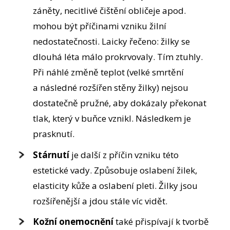
záněty, necitlivé čištění obličeje apod.
mohou být příčinami vzniku žilní
nedostatečnosti. Laicky řečeno: žilky se
dlouhá léta málo prokrvovaly. Tím ztuhly.
Při náhlé změně teplot (velké smrtění
a následné rozšířen stěny žilky) nejsou
dostatečně pružné, aby dokázaly překonat
tlak, který v buňce vznikl. Následkem je
prasknutí.
Stárnutí
je další z příčin vzniku této
estetické vady. Způsobuje oslabení žilek,
elasticity kůže a oslabení pleti. Žilky jsou
rozšířenější a jdou stále víc vidět.
Kožní onemocnění
také přispívají k tvorbě