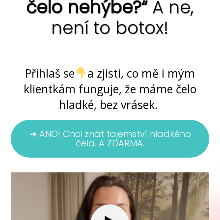
čelo nehýbe?“
A ne,
není to botox!
Ano, jde to ... bez chemie i skalpelu
Přihlaš se
a zjisti, co mě i mým
klientkám funguje, že máme čelo
hladké, bez vrásek.
➜ ANO! Chci znát tajemství hladkého
čela. A ZDARMA.