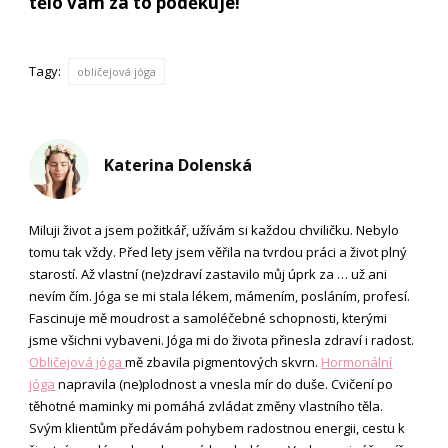
tělo vám za to poděkuje!
Tagy:
obličejová jóga
Katerina Dolenská
Miluji život a jsem požitkář, užívám si každou chviličku. Nebylo
tomu tak vždy. Před lety jsem věřila na tvrdou práci a život plný
starostí. Až vlastní (ne)zdraví zastavilo můj úprk za … už ani
nevím čím. Jóga se mi stala lékem, mámením, posláním, profesí.
Fascinuje mě moudrost a samoléčebné schopnosti, kterými
jsme všichni vybaveni. Jóga mi do života přinesla zdraví i radost.
Obličejová jóga
mě zbavila pigmentových skvrn.
Hormonální
jóga
napravila (ne)plodnost a vnesla mír do duše. Cvičení po
těhotné maminky mi pomáhá zvládat změny vlastního těla.
Svým klientům předávám pohybem radostnou energii, cestu k