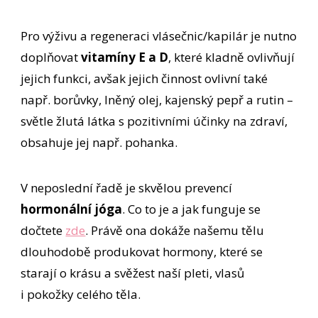
Pro výživu a regeneraci vlásečnic/kapilár je nutno
doplňovat
vitamíny E a D
, které kladně ovlivňují
jejich funkci, avšak jejich činnost ovlivní také
např. borůvky, lněný olej, kajenský pepř a rutin –
světle žlutá látka s pozitivními účinky na zdraví,
obsahuje jej např. pohanka.
V neposlední řadě je skvělou prevencí
hormonální jóga
. Co to je a jak funguje se
dočtete
zde
. Právě ona dokáže našemu tělu
dlouhodobě produkovat hormony, které se
starají o krásu a svěžest naší pleti, vlasů
i pokožky celého těla.