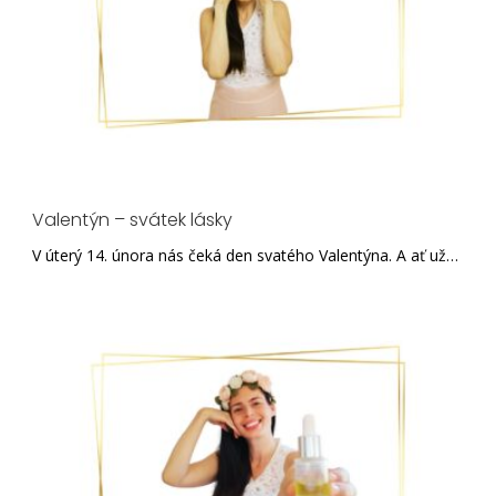
Valentýn – svátek lásky
V úterý 14. února nás čeká den svatého Valentýna. A ať už…