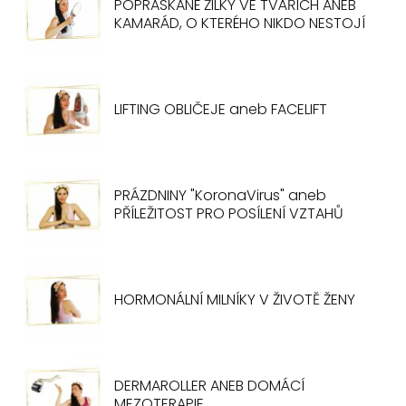
POPRASKANÉ ŽILKY VE TVÁŘÍCH ANEB
KAMARÁD, O KTERÉHO NIKDO NESTOJÍ
LIFTING OBLIČEJE aneb FACELIFT
PRÁZDNINY "KoronaVirus" aneb
PŘÍLEŽITOST PRO POSÍLENÍ VZTAHŮ
HORMONÁLNÍ MILNÍKY V ŽIVOTĚ ŽENY
DERMAROLLER ANEB DOMÁCÍ
MEZOTERAPIE