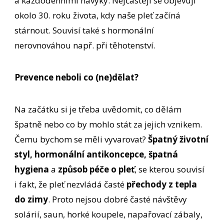
a každodenními návyky. Nejčastěji se objevují
okolo 30. roku života, kdy naše pleť začíná
stárnout. Souvisí také s hormonální
nerovnováhou např. při těhotenství.
Prevence neboli co (ne)dělat?
Na začátku si je třeba uvědomit, co dělám
špatně nebo co by mohlo stát za jejich vznikem.
Čemu bychom se měli vyvarovat?
Špatný životní
styl, hormonální antikoncepce, špatná
hygiena
a
způsob péče o pleť
, se kterou souvisí
i fakt, že pleť nezvládá časté
přechody z tepla
do zimy
. Proto nejsou dobré časté návštěvy
solárií, saun, horké koupele, napařovací zábaly,