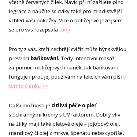
včetně červených žilek. Navíc při ní zažijete plno
legrace a naučíte se cviky také pro mladistvější
vzhled vaší pokožky. Více o obličejové józe jsem
se pro vás rozepsala
tady
.
Pro ty z vás, kteří nechtějí cvičit může být skvělou
prevencí
baňkování.
Tedy intenzivní masáž
za pomocí obličejových baněk. Jak baňkování
funguje i proč jej používám na lekcích vám píši
v
tomto článku
>>
Další možností je
citlivá péče o pleť
s ochrannými krémy s UV faktorem. Dobrý vliv
na žilky mají také pleťové oleje – jojobový olej,
mandlový či olej z mrkve, špenátu nebo cypřiše.