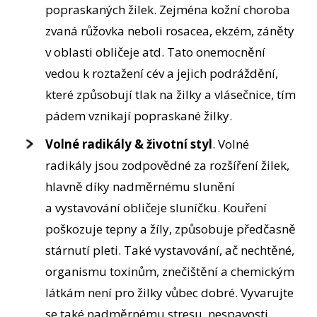
popraskaných žilek. Zejména kožní choroba
zvaná růžovka neboli rosacea, ekzém, záněty
v oblasti obličeje atd. Tato onemocnění
vedou k roztažení cév a jejich podráždění,
které způsobují tlak na žilky a vlásečnice, tím
pádem vznikají popraskané žilky.
Volné radikály & životní styl
. Volné
radikály jsou zodpovědné za rozšíření žilek,
hlavně díky nadměrnému slunění
a vystavování obličeje sluníčku. Kouření
poškozuje tepny a žíly, způsobuje předčasně
stárnutí pleti. Také vystavování, ač nechtěné,
organismu toxinům, znečištění a chemickým
látkám není pro žilky vůbec dobré. Vyvarujte
se také nadměrnému stresu, nespavosti,