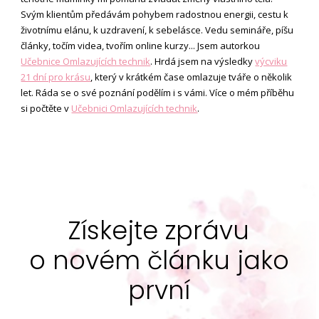
Svým klientům předávám pohybem radostnou energii, cestu k
životnímu elánu, k uzdravení, k sebelásce. Vedu semináře, píšu
články, točím videa, tvořím online kurzy... Jsem autorkou
Učebnice Omlazujících technik
. Hrdá jsem na výsledky
výcviku
21 dní pro krásu
, který v krátkém čase omlazuje tváře o několik
let. Ráda se o své poznání podělím i s vámi. Více o mém příběhu
si počtěte v
Učebnici Omlazujících technik
.
Získejte zprávu
o novém článku jako
první