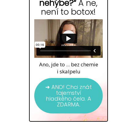
nehýbe?“
A ne,
není to botox!
Ano, jde to ... bez chemie
i skalpelu
➜ ANO! Chci znát
tajemství
hladkého čela. A
ZDARMA.