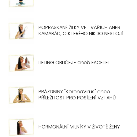
POPRASKANÉ ŽILKY VE TVÁŘÍCH ANEB
KAMARÁD, O KTERÉHO NIKDO NESTOJÍ
LIFTING OBLIČEJE aneb FACELIFT
PRÁZDNINY "KoronaVirus" aneb
PŘÍLEŽITOST PRO POSÍLENÍ VZTAHŮ
HORMONÁLNÍ MILNÍKY V ŽIVOTĚ ŽENY