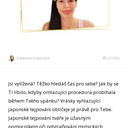
Katerina Dolenská
23122x
Jsi vytížená? Těžko hledáš čas pro sebe? Jak by se
Ti líbilo, kdyby omlazující procedura probíhala
během Tvého spánku? Vrásky vyhlazující
japonské tejpování obličeje je právě pro Tebe.
Japonské tejpování tváře je úžasným
pomocníkem při odstraňování mimických