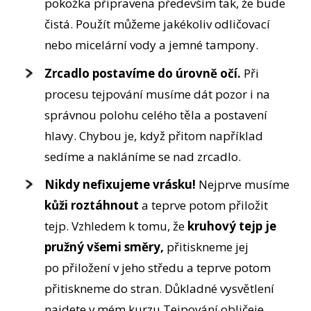
pokožka připravena především tak, že bude
čistá. Použít můžeme jakékoliv odličovací
nebo micelární vody a jemné tampony.
Zrcadlo postavíme do úrovně očí.
Při
procesu tejpování musíme dát pozor i na
správnou polohu celého těla a postavení
hlavy. Chybou je, když přitom například
sedíme a nakláníme se nad zrcadlo.
Nikdy nefixujeme vrásku!
Nejprve musíme
kůži roztáhnout
a teprve potom přiložit
tejp. Vzhledem k tomu, že
kruhový tejp je
pružný všemi směry,
přitiskneme jej
po přiložení v jeho středu a teprve potom
přitiskneme do stran. Důkladné vysvětlení
najdete v mém kurzu Tejpování obličeje.