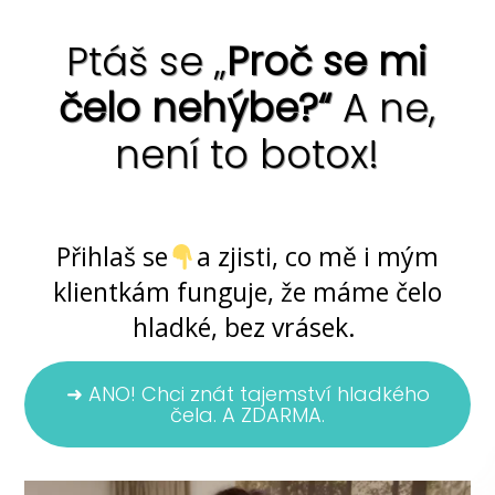
Ptáš se „
Proč se mi
čelo nehýbe?“
A ne,
není to botox!
Ano, jde to ... bez chemie i skalpelu
Přihlaš se
a zjisti, co mě i mým
klientkám funguje, že máme čelo
hladké, bez vrásek.
➜ ANO! Chci znát tajemství hladkého
čela. A ZDARMA.