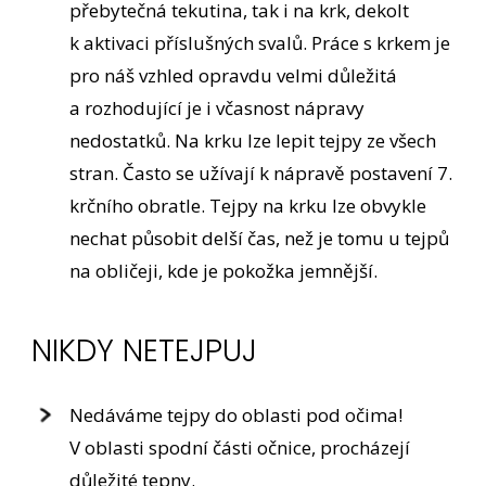
přebytečná tekutina, tak i na krk, dekolt
k aktivaci příslušných svalů. Práce s krkem je
pro náš vzhled opravdu velmi důležitá
a rozhodující je i včasnost nápravy
nedostatků. Na krku lze lepit tejpy ze všech
stran. Často se užívají k nápravě postavení 7.
krčního obratle. Tejpy na krku lze obvykle
nechat působit delší čas, než je tomu u tejpů
na obličeji, kde je pokožka jemnější.
NIKDY NETEJPUJ
Nedáváme tejpy do oblasti pod očima!
V oblasti spodní části očnice, procházejí
důležité tepny.