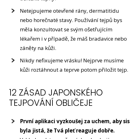
Netejpujeme otevřené rány, dermatitidu
nebo horečnaté stavy. Používání tejpů bys
měla konzultovat se svým ošetřujícím
lékařem i v případě, že máš bradavice nebo
záněty na kůži.
Nikdy nefixujeme vrásku! Nejprve musíme
kůži roztáhnout a teprve potom přiložit tejp.
12 ZÁSAD JAPONSKÉHO
TEJPOVÁNÍ OBLIČEJE
První aplikaci vyzkoušej za uchem, aby sis
byla jistá, že Tvá pleť reaguje dobře.