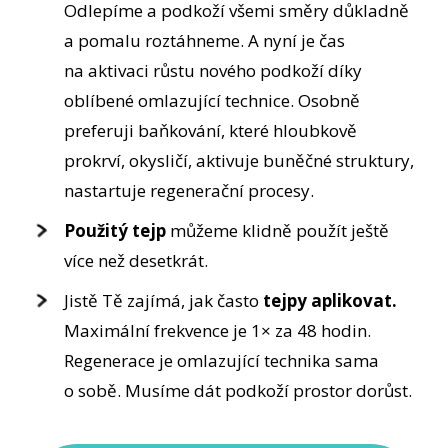
Odlepíme a podkoží všemi směry důkladně
a pomalu roztáhneme. A nyní je čas
na aktivaci růstu nového podkoží díky
oblíbené omlazující technice. Osobně
preferuji baňkování, které hloubkově
prokrví, okysličí, aktivuje buněčné struktury,
nastartuje regenerační procesy.
Použitý tejp
můžeme klidně použít ještě
více než desetkrát.
Jistě Tě zajímá, jak často
tejpy aplikovat.
Maximální frekvence je 1× za 48 hodin.
Regenerace je omlazující technika sama
o sobě. Musíme dát podkoží prostor dorůst.