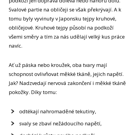
podkoží jen doprava doleva nebo nahoru dolů.
Svalové partie na obličeji se však překrývají. A k
tomu byly vyvinuty v Japonsku tejpy kruhové,
obličejové. Kruhové tejpy působí na podkoží
všemi směry a tím za nás udělají velký kus práce
navíc.
Ať už páska nebo kroužek, oba tvary mají
schopnost ovlivňovat měkké tkáně, jejich napětí.
Jak? Nadzvedají nervová zakončení i měkké tkáně
pokožky. Díky tomu:
odtékají nahromaděné tekutiny,
svaly se zbaví nežádoucího napětí,