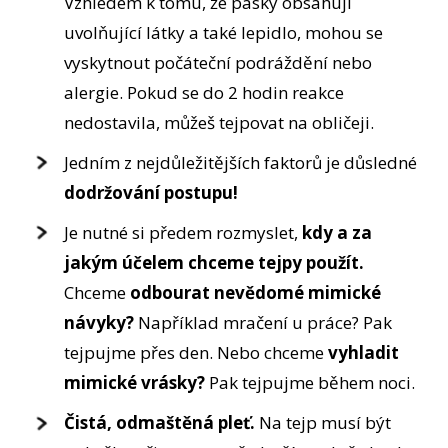
Vzhledem k tomu, že pásky obsahují
uvolňující látky a také lepidlo, mohou se
vyskytnout počáteční podráždění nebo
alergie. Pokud se do 2 hodin reakce
nedostavila, můžeš tejpovat na obličeji.
Jedním z nejdůležitějších faktorů je důsledné
dodržování postupu!
Je nutné si předem rozmyslet,
kdy a za
jakým účelem chceme tejpy použít.
Chceme
odbourat nevědomé mimické
návyky?
Například mračení u práce? Pak
tejpujme přes den. Nebo chceme
vyhladit
mimické vrásky?
Pak tejpujme během noci.
Čistá, odmaštěná pleť.
Na tejp musí být