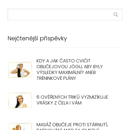
Nejčtenější příspěvky
KDY A JAK ČASTO CVIČIT
OBLIČEJOVOU JÓGU, ABY BYLY
VÝSLEDKY MAXIMÁLNÍ? ANEB
TRÉNINKOVÉ PLÁNY
6 OVĚŘENÝCH TRIKŮ VYZMIZÍKUJE
VRÁSKY Z ČELA I VÁM
MASÁŽ OBLIČEJE PROTI STÁRNUTÍ,