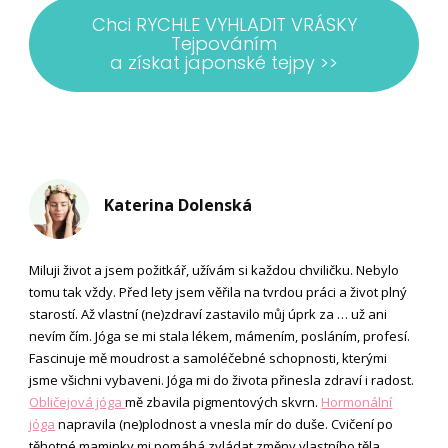
Chci RYCHLE VYHLADIT VRÁSKY
Tejpováním
a získat japonské tejpy >>
Katerina Dolenská
Miluji život a jsem požitkář, užívám si každou chviličku. Nebylo
tomu tak vždy. Před lety jsem věřila na tvrdou práci a život plný
starostí. Až vlastní (ne)zdraví zastavilo můj úprk za … už ani
nevím čím. Jóga se mi stala lékem, mámením, posláním, profesí.
Fascinuje mě moudrost a samoléčebné schopnosti, kterými
jsme všichni vybaveni. Jóga mi do života přinesla zdraví i radost.
Obličejová jóga
mě zbavila pigmentových skvrn.
Hormonální
jóga
napravila (ne)plodnost a vnesla mír do duše. Cvičení po
těhotné maminky mi pomáhá zvládat změny vlastního těla.