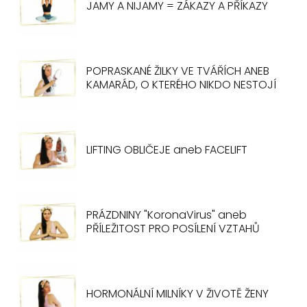
JAMY A NIJAMY = ZÁKAZY A PŘÍKAZY
POPRASKANÉ ŽILKY VE TVÁŘÍCH ANEB
KAMARÁD, O KTERÉHO NIKDO NESTOJÍ
LIFTING OBLIČEJE aneb FACELIFT
PRÁZDNINY "KoronaVirus" aneb
PŘÍLEŽITOST PRO POSÍLENÍ VZTAHŮ
HORMONÁLNÍ MILNÍKY V ŽIVOTĚ ŽENY