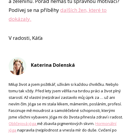
a zeleninu. Pořád nemáš tu správnou motivaci?
Podívej se na příběhy
dalších žen, které to
dokázaly.
V radosti, Káťa
Katerina Dolenská
Miluji život a jsem požitkář, užívám si každou chviličku. Nebylo
tomu tak vždy. Před lety jsem věřila na tvrdou práci a život plný
starostí. Až vlastní (ne)zdraví zastavilo můj úprk za … už ani
nevím čím. Jóga se mi stala lékem, mámením, posláním, profesí.
Fascinuje mě moudrost a samoléčebné schopnosti, kterými
jsme všichni vybaveni. Jóga mi do života přinesla zdraví i radost.
Obličejová jóga
mě zbavila pigmentových skvrn.
Hormonální
jóga
napravila (ne)plodnost a vnesla mír do duše. Cvičení po