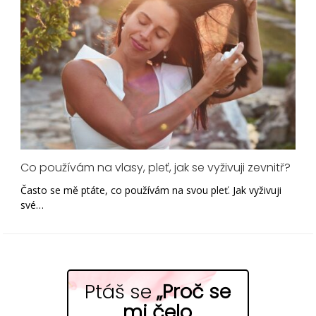
Co používám na vlasy, pleť, jak se vyživuji zevnitř?
Často se mě ptáte, co používám na svou pleť. Jak vyživuji
své…
Ptáš se
„Proč se
mi čelo