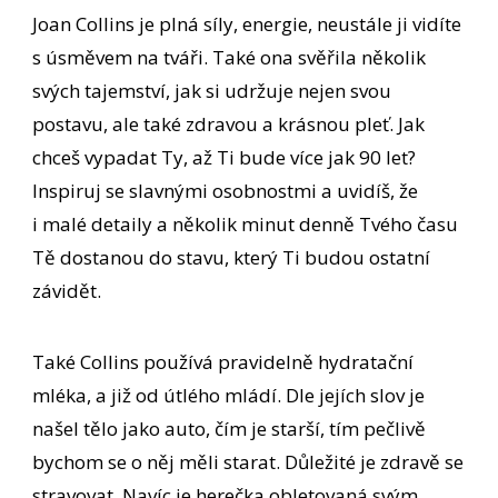
Joan Collins je plná síly, energie, neustále ji vidíte
s úsměvem na tváři. Také ona svěřila několik
svých tajemství, jak si udržuje nejen svou
postavu, ale také zdravou a krásnou pleť. Jak
chceš vypadat Ty, až Ti bude více jak 90 let?
Inspiruj se slavnými osobnostmi a uvidíš, že
i malé detaily a několik minut denně Tvého času
Tě dostanou do stavu, který Ti budou ostatní
závidět.
Také Collins používá pravidelně hydratační
mléka, a již od útlého mládí. Dle jejích slov je
našel tělo jako auto, čím je starší, tím pečlivě
bychom se o něj měli starat. Důležité je zdravě se
stravovat. Navíc je herečka obletovaná svým