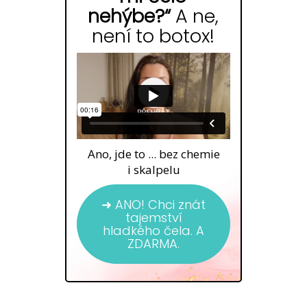
nehýbe?“
A ne,
není to botox!
Ano, jde to ... bez chemie
i skalpelu
➜ ANO! Chci znát
tajemství
hladkého čela. A
ZDARMA.