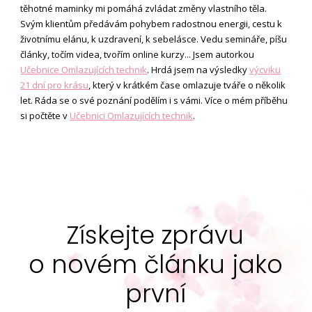
těhotné maminky mi pomáhá zvládat změny vlastního těla.
Svým klientům předávám pohybem radostnou energii, cestu k
životnímu elánu, k uzdravení, k sebelásce. Vedu semináře, píšu
články, točím videa, tvořím online kurzy... Jsem autorkou
Učebnice Omlazujících technik
. Hrdá jsem na výsledky
výcviku
21 dní pro krásu
, který v krátkém čase omlazuje tváře o několik
let. Ráda se o své poznání podělím i s vámi. Více o mém příběhu
si počtěte v
Učebnici Omlazujících technik
.
Získejte zprávu
o novém článku jako
první