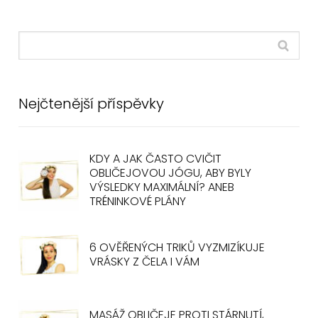
Nejčtenější příspěvky
KDY A JAK ČASTO CVIČIT
OBLIČEJOVOU JÓGU, ABY BYLY
VÝSLEDKY MAXIMÁLNÍ? ANEB
TRÉNINKOVÉ PLÁNY
6 OVĚŘENÝCH TRIKŮ VYZMIZÍKUJE
VRÁSKY Z ČELA I VÁM
MASÁŽ OBLIČEJE PROTI STÁRNUTÍ,