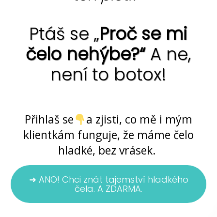
Ptáš se „
Proč se mi
čelo nehýbe?“
A ne,
není to botox!
Ano, jde to ... bez chemie i skalpelu
Přihlaš se
a zjisti, co mě i mým
klientkám funguje, že máme čelo
hladké, bez vrásek.
➜ ANO! Chci znát tajemství hladkého
čela. A ZDARMA.