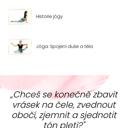
Historie jógy
Jóga: Spojení duše a těla
„Chceš se konečně zbavit
vrásek na čele, zvednout
obočí, zjemnit a sjednotit
tón pleti?"