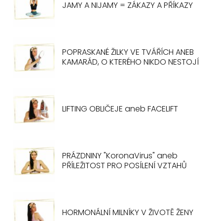
JAMY A NIJAMY = ZÁKAZY A PŘÍKAZY
POPRASKANÉ ŽILKY VE TVÁŘÍCH ANEB
KAMARÁD, O KTERÉHO NIKDO NESTOJÍ
LIFTING OBLIČEJE aneb FACELIFT
PRÁZDNINY "KoronaVirus" aneb
PŘÍLEŽITOST PRO POSÍLENÍ VZTAHŮ
HORMONÁLNÍ MILNÍKY V ŽIVOTĚ ŽENY