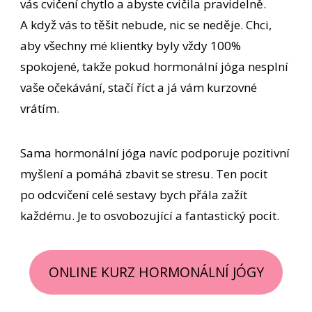
vás cvičení chytlo a abyste cvičila pravidelně.
A když vás to těšit nebude, nic se neděje. Chci,
aby všechny mé klientky byly vždy 100%
spokojené, takže pokud hormonální jóga nesplní
vaše očekávání, stačí říct a já vám kurzovné
vrátím.
Sama hormonální jóga navíc podporuje pozitivní
myšlení a pomáhá zbavit se stresu. Ten pocit
po odcvičení celé sestavy bych přála zažít
každému. Je to osvobozující a fantastický pocit.
ONLINE KURZ HORMONÁLNÍ JÓGY