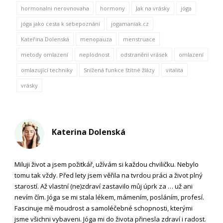
hormonalni nerovnovaha
hormony
Jak na vrásky
jóga
jóga jako cesta k sebepoznání
jogamaniak.cz
Kateřina Dolenská
menopauza
menstruace
metody omlazení
neplodnost
odstranění vrásek
omlazení
omlazující techniky
Snížená funkce štítné žlázy
vitalita
vrásky
Katerina Dolenská
Miluji život a jsem požitkář, užívám si každou chviličku. Nebylo
tomu tak vždy. Před lety jsem věřila na tvrdou práci a život plný
starostí. Až vlastní (ne)zdraví zastavilo můj úprk za … už ani
nevím čím. Jóga se mi stala lékem, mámením, posláním, profesí.
Fascinuje mě moudrost a samoléčebné schopnosti, kterými
jsme všichni vybaveni. Jóga mi do života přinesla zdraví i radost.