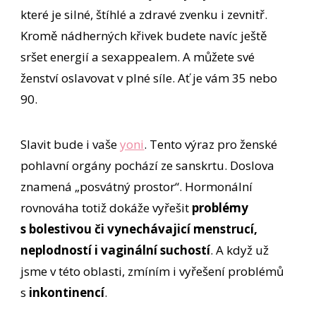
které je silné, štíhlé a zdravé zvenku i zevnitř.
Kromě nádherných křivek budete navíc ještě
sršet energií a sexappealem. A můžete své
ženství oslavovat v plné síle. Ať je vám 35 nebo
90.
Slavit bude i vaše
yoni
. Tento výraz pro ženské
pohlavní orgány pochází ze sanskrtu. Doslova
znamená „posvátný prostor“. Hormonální
rovnováha totiž dokáže vyřešit
problémy
s bolestivou či vynechávajicí menstrucí,
neplodností i vaginální suchostí
. A když už
jsme v této oblasti, zmíním i vyřešení problémů
s
inkontinencí
.