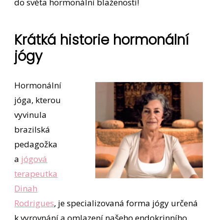
do světa hormonální blaženosti!
Krátká historie hormonální
jógy
Hormonální
jóga, kterou
vyvinula
brazilská
pedagožka
a
jógová
terapeutka
Dinah
Rodrigues
, je specializovaná forma jógy určená
k vyrovnání a omlazení našeho endokrinního