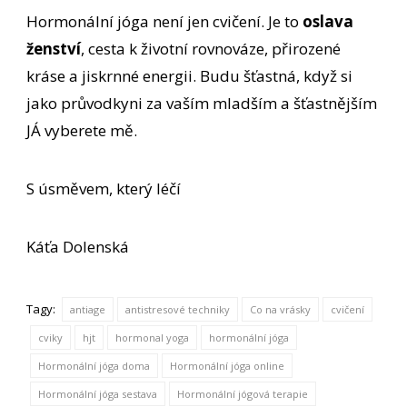
Hormonální jóga není jen cvičení. Je to
oslava
ženství
, cesta k životní rovnováze, přirozené
kráse a jiskrnné energii. Budu šťastná, když si
jako průvodkyni za vaším mladším a šťastnějším
JÁ vyberete mě.
S úsměvem, který léčí
Káťa Dolenská
Tagy:
antiage
antistresové techniky
Co na vrásky
cvičení
cviky
hjt
hormonal yoga
hormonální jóga
Hormonální jóga doma
Hormonální jóga online
Hormonální jóga sestava
Hormonální jógová terapie