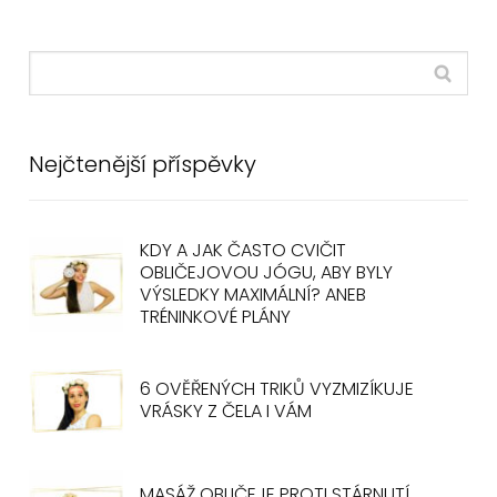
Nejčtenější příspěvky
KDY A JAK ČASTO CVIČIT
OBLIČEJOVOU JÓGU, ABY BYLY
VÝSLEDKY MAXIMÁLNÍ? ANEB
TRÉNINKOVÉ PLÁNY
6 OVĚŘENÝCH TRIKŮ VYZMIZÍKUJE
VRÁSKY Z ČELA I VÁM
MASÁŽ OBLIČEJE PROTI STÁRNUTÍ,