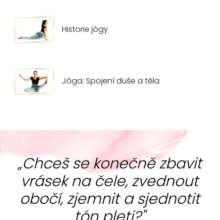
Historie jógy
Jóga: Spojení duše a těla
„Chceš se konečně zbavit
vrásek na čele, zvednout
obočí, zjemnit a sjednotit
tón pleti?"