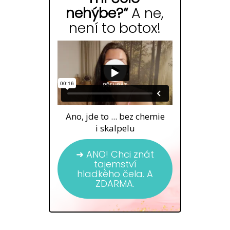
nehýbe?“
A ne,
není to botox!
Ano, jde to ... bez chemie
i skalpelu
➜ ANO! Chci znát
tajemství
hladkého čela. A
ZDARMA.