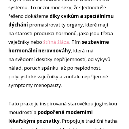
systému. To nezní moc sexy, že? Jednoduše
řešeno dokážeme
díky cvikům a speciálnímu
dýchání
promasírovat ty orgány, které mají
na starosti produkci hormonů, jako jsou třeba
vaječníky nebo
štítná žláza
. Tím
se zbavíme
hormonální nerovnováhy
, která má
na svědomí desítky nepříjemností, od výkyvů
nálad, poruch spánku, až po neplodnost,
polycystické vaječníky a zoufale nepříjemné
symptomy menopauzy.
Tato praxe je inspirovaná starověkou jogínskou
moudrostí a
podpořená moderními
lékařskými poznatky
. Propojuje tradiční hatha