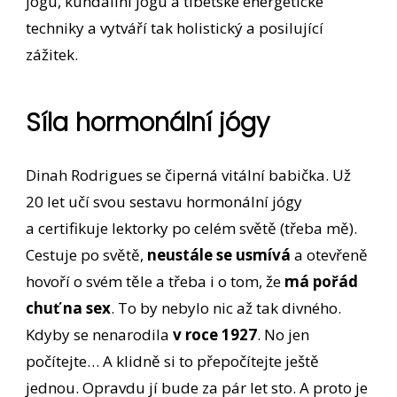
jógu, kundaliní jógu a tibetské energetické
techniky a vytváří tak holistický a posilující
zážitek.
Síla hormonální jógy
Dinah Rodrigues se čiperná vitální babička. Už
20 let učí svou sestavu hormonální jógy
a certifikuje lektorky po celém světě (třeba mě).
Cestuje po světě,
neustále se usmívá
a otevřeně
hovoří o svém těle a třeba i o tom, že
má pořád
chuť na sex
. To by nebylo nic až tak divného.
Kdyby se nenarodila
v roce 1927
. No jen
počítejte… A klidně si to přepočítejte ještě
jednou. Opravdu jí bude za pár let sto. A proto je