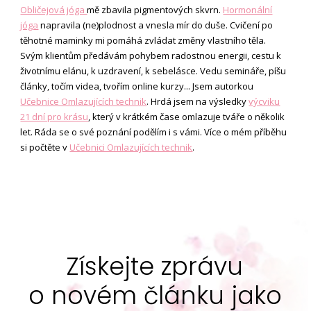
Obličejová jóga
mě zbavila pigmentových skvrn.
Hormonální
jóga
napravila (ne)plodnost a vnesla mír do duše. Cvičení po
těhotné maminky mi pomáhá zvládat změny vlastního těla.
Svým klientům předávám pohybem radostnou energii, cestu k
životnímu elánu, k uzdravení, k sebelásce. Vedu semináře, píšu
články, točím videa, tvořím online kurzy... Jsem autorkou
Učebnice Omlazujících technik
. Hrdá jsem na výsledky
výcviku
21 dní pro krásu
, který v krátkém čase omlazuje tváře o několik
let. Ráda se o své poznání podělím i s vámi. Více o mém příběhu
si počtěte v
Učebnici Omlazujících technik
.
Získejte zprávu
o novém článku jako