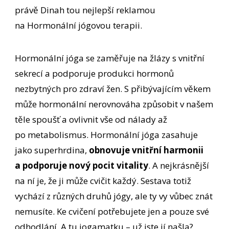
právě Dinah tou nejlepší reklamou
na Hormonální jógovou terapii.
Hormonální jóga se zaměřuje na žlázy s vnitřní
sekrecí a podporuje produkci hormonů
nezbytných pro zdraví žen. S přibývajícím věkem
může hormonální nerovnováha způsobit v našem
těle spoušť a ovlivnit vše od nálady až
po metabolismus. Hormonální jóga zasahuje
jako superhrdina,
obnovuje vnitřní harmonii
a podporuje nový pocit vitality
. A nejkrásnější
na ní je, že ji může cvičit každý. Sestava totiž
vychází z různých druhů jógy, ale ty vy vůbec znát
nemusíte. Ke cvičení potřebujete jen a pouze své
odhodlání. A tu jogamatku – už jste jí našla?