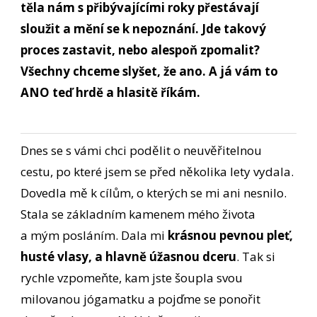
těla nám s přibývajícími roky přestávají
sloužit a mění se k nepoznání. Jde takový
proces zastavit, nebo alespoň zpomalit?
Všechny chceme slyšet, že ano. A já vám to
ANO teď hrdě a hlasitě říkám.
Dnes se s vámi chci podělit o neuvěřitelnou
cestu, po které jsem se před několika lety vydala.
Dovedla mě k cílům, o kterých se mi ani nesnilo.
Stala se základním kamenem mého života
a mým posláním. Dala mi
krásnou pevnou pleť,
husté vlasy, a hlavně úžasnou dceru
. Tak si
rychle vzpomeňte, kam jste šoupla svou
milovanou jógamatku a pojďme se ponořit