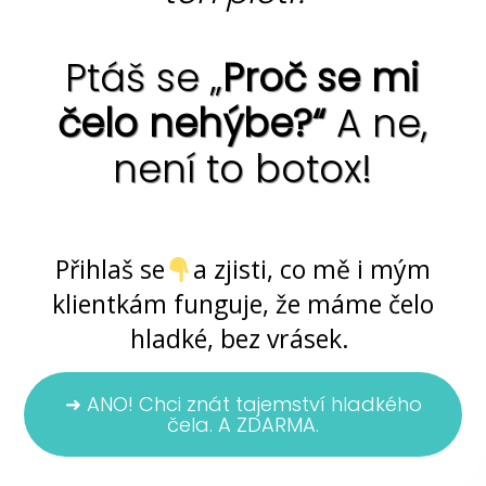
Ptáš se „
Proč se mi
čelo nehýbe?“
A ne,
není to botox!
Ano, jde to ... bez chemie i skalpelu
Přihlaš se
a zjisti, co mě i mým
klientkám funguje, že máme čelo
hladké, bez vrásek.
➜ ANO! Chci znát tajemství hladkého
čela. A ZDARMA.