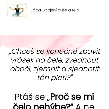
Jóga: Spojení duše a těla
„Chceš se konečně zbavit
vrásek na čele, zvednout
obočí, zjemnit a sjednotit
tón pleti?"
Ptáš se „
Proč se mi
čelo nehýbe?“
A ne,