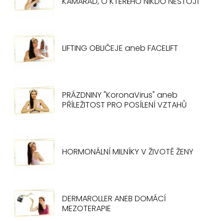
KAMARÁD, O KTERÉHO NIKDO NESTOJÍ
LIFTING OBLIČEJE aneb FACELIFT
PRÁZDNINY "KoronaVirus" aneb
PŘÍLEŽITOST PRO POSÍLENÍ VZTAHŮ
HORMONÁLNÍ MILNÍKY V ŽIVOTĚ ŽENY
DERMAROLLER ANEB DOMÁCÍ
MEZOTERAPIE