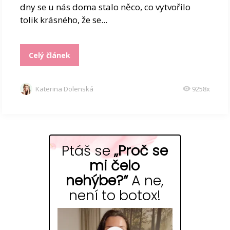
dny se u nás doma stalo něco, co vytvořilo
tolik krásného, že se...
Celý článek
Katerina Dolenská
9258x
Ptáš se
„Proč se
mi čelo
nehýbe?“
A ne,
není to botox!