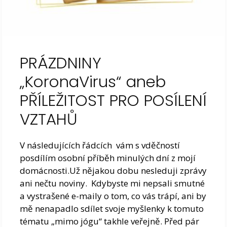
PRÁZDNINY
„KoronaVirus“ aneb
PŘÍLEŽITOST PRO POSÍLENÍ
VZTAHŮ
V následujících řádcích vám s vděčností
posdílím osobní příběh minulých dní z mojí
domácnosti.Už nějakou dobu nesleduji zprávy
ani nečtu noviny. Kdybyste mi nepsali smutné
a vystrašené e-maily o tom, co vás trápí, ani by
mě nenapadlo sdílet svoje myšlenky k tomuto
tématu „mimo jógu“ takhle veřejně. Před pár