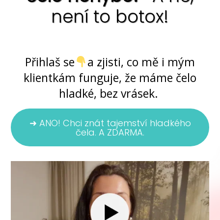
není to botox!
Ano, jde to ... bez chemie i skalpelu
Přihlaš se
a zjisti, co mě i mým
klientkám funguje, že máme čelo
hladké, bez vrásek.
➜ ANO! Chci znát tajemství hladkého
čela. A ZDARMA.