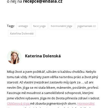
o něj na
recepce@endala.cz
Tagy:
antiage
face yoga
hormonální jóga
jogamaniak.cz
Kateřina Dolenská
Katerina Dolenská
Miluji život a jsem požitkář, užívám si každou chviličku. Nebylo
tomu tak vždy. Před lety jsem věřila na tvrdou práci a život plný
starostí. Až vlastní (ne)zdraví zastavilo můj úprk za … už ani
nevím čím. Jóga se mi stala lékem, mámením, posláním, profesí.
Fascinuje mě moudrost a samoléčebné schopnosti, kterými
jsme všichni vybaveni. Jóga mi do života přinesla zdraví i radost.
Obličejová jóga
mě zbavila pigmentových skvrn.
Hormonální