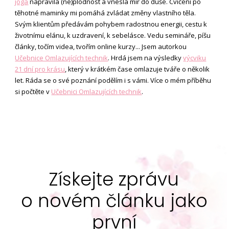
jóga
napravila (ne)plodnost a vnesla mír do duše. Cvičení po
těhotné maminky mi pomáhá zvládat změny vlastního těla.
Svým klientům předávám pohybem radostnou energii, cestu k
životnímu elánu, k uzdravení, k sebelásce. Vedu semináře, píšu
články, točím videa, tvořím online kurzy... Jsem autorkou
Učebnice Omlazujících technik
. Hrdá jsem na výsledky
výcviku
21 dní pro krásu
, který v krátkém čase omlazuje tváře o několik
let. Ráda se o své poznání podělím i s vámi. Více o mém příběhu
si počtěte v
Učebnici Omlazujících technik
.
Získejte zprávu
o novém článku jako
první