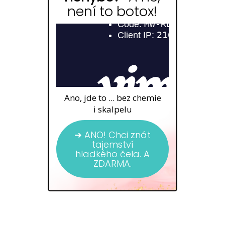
není to botox!
Ano, jde to ... bez chemie
i skalpelu
➜ ANO! Chci znát
tajemství
hladkého čela. A
ZDARMA.