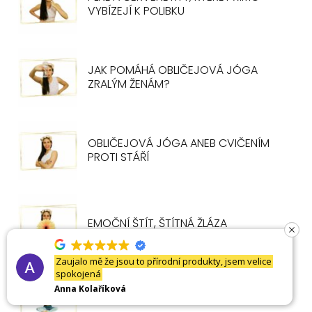
VYBÍZEJÍ K POLIBKU
JAK POMÁHÁ OBLIČEJOVÁ JÓGA
ZRALÝM ŽENÁM?
OBLIČEJOVÁ JÓGA ANEB CVIČENÍM
PROTI STÁŘÍ
EMOČNÍ ŠTÍT, ŠTÍTNÁ ŽLÁZA
Obličejovou jógu doporučuju všem, pomohla mi s
Zaujalo mě že jsou to přírodní produkty, jsem velice
mračivkou, nosoretnima vraskama a celkove s
spokojená
prokrvení obličeje a jeho větší pružností.
Anna Kolaříková
Barbora Neužilová
JAMY A NIJAMY = ZÁKAZY A PŘÍKAZY