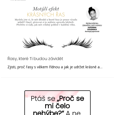
Řasy, které Ti budou závidět
Zjisti, proč řasy s věkem řídnou a jak je udržet krásné a…
Ptáš se
„Proč se
mi čelo
nehýbe?“
A ne,