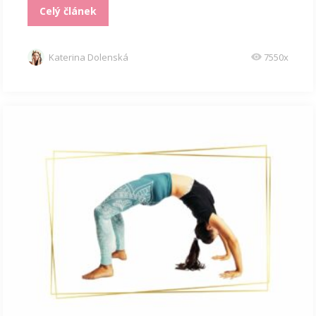
Celý článek
Katerina Dolenská
7550x