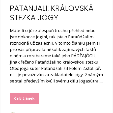
PATANJALI: KRÁLOVSKÁ
STEZKA JÓGY
Máte-li o józe alespoň trochu přehled nebo
jste dokonce jogíni, tak jste o Pataňdžalim
rozhodně už zaslechli. V tomto článku jsem si
pro vás připravila několik zajímavých faktů
o něm a rozebereme také jeho RÁDŽAJÓGU,
jinak řečeno Pataňdžaliho královskou stezku.
Otec jóga súter Pataňdžali žil kolem 2.stol. př.
n.l., je považován za zakladatele jógy. Známým
se stal především kvůli svému dílu Jógasútra,...
Celý článek