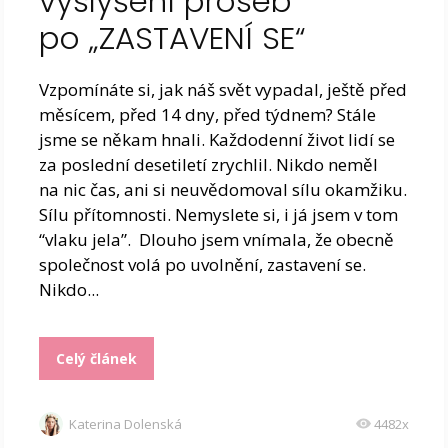
vyslyšení proseb
po „ZASTAVENÍ SE“
Vzpomínáte si, jak náš svět vypadal, ještě před
měsícem, před 14 dny, před týdnem? Stále
jsme se někam hnali. Každodenní život lidí se
za poslední desetiletí zrychlil. Nikdo neměl
na nic čas, ani si neuvědomoval sílu okamžiku.
Sílu přítomnosti. Nemyslete si, i já jsem v tom
“vlaku jela”. Dlouho jsem vnímala, že obecně
společnost volá po uvolnění, zastavení se.
Nikdo...
Celý článek
Katerina Dolenská
4482x