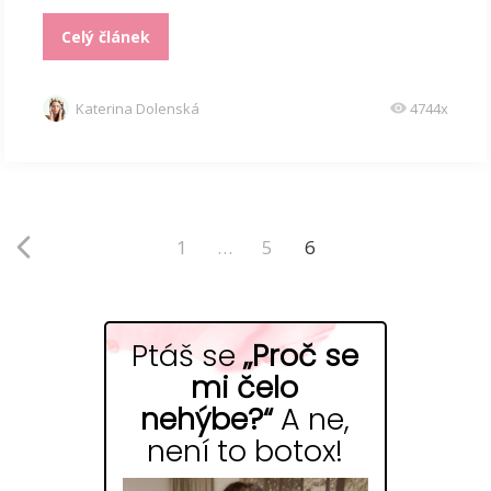
Celý článek
Katerina Dolenská
4744x
1
…
5
6
Ptáš se
„Proč se
mi čelo
nehýbe?“
A ne,
není to botox!