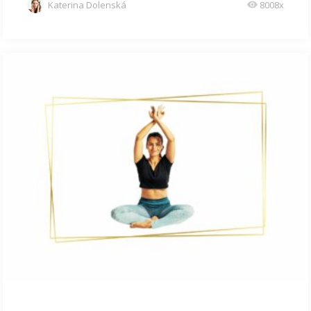
Katerina Dolenská
8008x