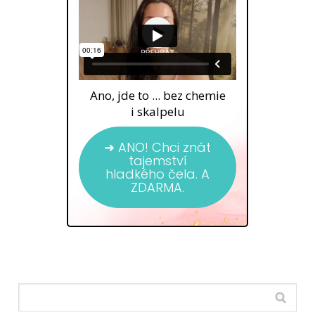
Ano, jde to ... bez chemie
i skalpelu
➜ ANO! Chci znát
tajemství
hladkého čela. A
ZDARMA.