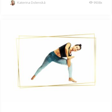
Katerina Dolenská
9938x