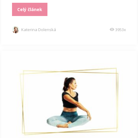
Celý článek
Katerina Dolenská
3953x