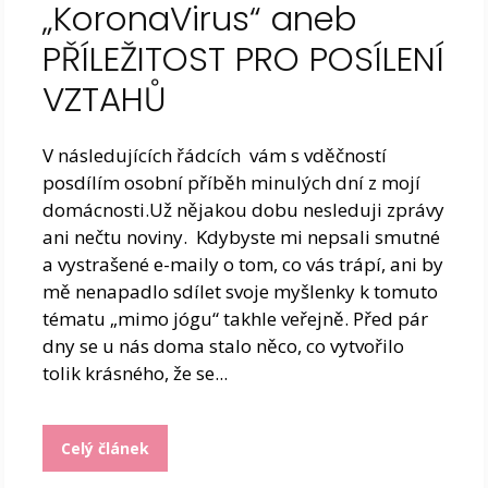
„KoronaVirus“ aneb
PŘÍLEŽITOST PRO POSÍLENÍ
VZTAHŮ
V následujících řádcích vám s vděčností
posdílím osobní příběh minulých dní z mojí
domácnosti.Už nějakou dobu nesleduji zprávy
ani nečtu noviny. Kdybyste mi nepsali smutné
a vystrašené e-maily o tom, co vás trápí, ani by
mě nenapadlo sdílet svoje myšlenky k tomuto
tématu „mimo jógu“ takhle veřejně. Před pár
dny se u nás doma stalo něco, co vytvořilo
tolik krásného, že se...
Celý článek