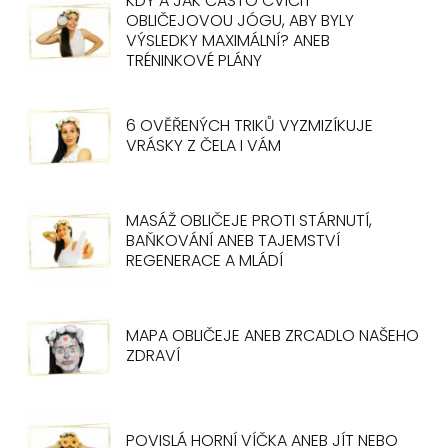
KDY A JAK ČASTO CVIČIT
OBLIČEJOVOU JÓGU, ABY BYLY
VÝSLEDKY MAXIMÁLNÍ? ANEB
TRÉNINKOVÉ PLÁNY
6 OVĚŘENÝCH TRIKŮ VYZMIZÍKUJE
VRÁSKY Z ČELA I VÁM
MASÁŽ OBLIČEJE PROTI STÁRNUTÍ,
BAŇKOVÁNÍ ANEB TAJEMSTVÍ
REGENERACE A MLÁDÍ
MAPA OBLIČEJE ANEB ZRCADLO NAŠEHO
ZDRAVÍ
POVISLÁ HORNÍ VÍČKA ANEB JÍT NEBO