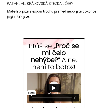
PATANJALI: KRÁLOVSKÁ STEZKA JÓGY
Máte-li o józe alespoň trochu přehled nebo jste dokonce
jogíni, tak jste…
Ptáš se
„Proč se
mi čelo
nehýbe?“
A ne,
není to botox!