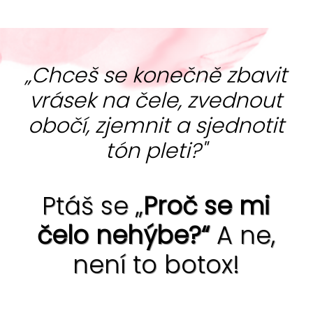
„Chceš se konečně zbavit
vrásek na čele, zvednout
obočí, zjemnit a sjednotit
tón pleti?"
Ptáš se „
Proč se mi
čelo nehýbe?“
A ne,
není to botox!
Ano, jde to ... bez chemie i skalpelu