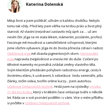
Katerina Dolenská
Miluji život a jsem požitkář, užívám si každou chviličku. Nebylo
tomu tak vždy. Před lety jsem věřila na tvrdou práci a život plný
starostí. Až vlastní (ne)zdraví zastavilo můj úprk za … už ani
nevím čím. Jóga se mi stala lékem, mámením, posláním, profesí.
Fascinuje mě moudrost a samoléčebné schopnosti, kterými
jsme všichni vybaveni. Jóga mi do života přinesla zdraví i radost.
Obličejová jóga
mě zbavila pigmentových skvrn.
Hormonální
jóga
napravila (ne)plodnost a vnesla mír do duše. Cvičení po
těhotné maminky mi pomáhá zvládat změny vlastního těla.
Svým klientům předávám pohybem radostnou energii, cestu k
životnímu elánu, k uzdravení, k sebelásce. Vedu semináře, píšu
články, točím videa, tvořím online kurzy... Jsem autorkou
Učebnice Omlazujících technik
. Hrdá jsem na výsledky
výcviku
21 dní pro krásu
, který v krátkém čase omlazuje tváře o několik
let. Ráda se o své poznání podělím i s vámi. Více o mém příběhu
si počtěte v
Učebnici Omlazujících technik
.