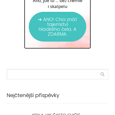
Ano, jde to ... bez chemie
i skalpelu
➜ ANO! Chci znát
tajemství
hladkého čela. A
ZDARMA.
Nejčtenější příspěvky