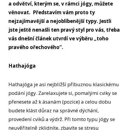
a odvětví, kterým se, v rámci jógy, můžete
věnovat. Představím vám proto ty
nejzajímavější a nejoblíbenější typy. Jestli
jste ještě nenašli ten pravý styl pro vás, třeba
vás dnešní článek utvrdí ve výběru „toho
pravého ořechového“.
Hathajóga
Hathajóga je asi nejbližší příbuznou klasickému
podání jógy. Zarelaxujete si, pomalými cviky se
přenesete až k ásanám (pozice) a celou dobu
budete klást důraz na správné dýchání,
provedení cviků a výdrž. Při tomto typu jógy se
neuvěřitelně zklidníte, zbavíte se stresu