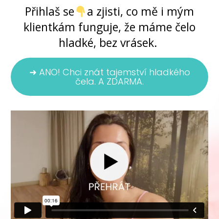
Přihlaš se
a zjisti, co mě i mým
klientkám funguje, že máme čelo
hladké, bez vrásek.
➜ ANO! Chci znát tajemství hladkého
čela. A ZDARMA.