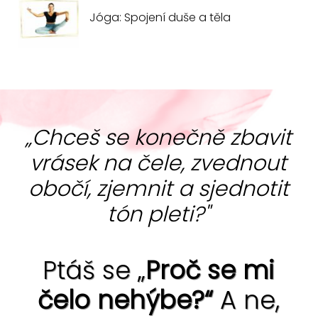
Jóga: Spojení duše a těla
„Chceš se konečně zbavit
vrásek na čele, zvednout
obočí, zjemnit a sjednotit
tón pleti?"
Ptáš se „
Proč se mi
čelo nehýbe?“
A ne,