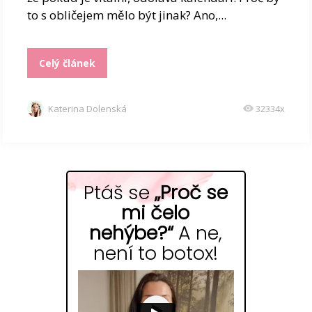
to s obličejem mělo být jinak? Ano,...
Celý článek
Katerina Dolenská
32334x
Ptáš se
„Proč se
mi čelo
nehýbe?“
A ne,
není to botox!