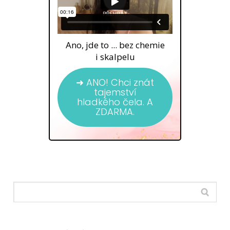
Ano, jde to ... bez chemie
i skalpelu
➜ ANO! Chci znát
tajemství
hladkého čela. A
ZDARMA.