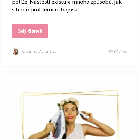
potíže. Naštěstí existuje mnoho způsobů, jak
s tímto problémem bojovat.
Celý článek
Katerina Dolenská
34916x