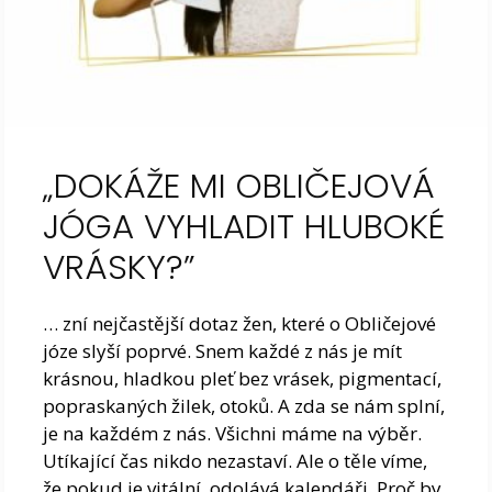
„DOKÁŽE MI OBLIČEJOVÁ
JÓGA VYHLADIT HLUBOKÉ
VRÁSKY?”
… zní nejčastější dotaz žen, které o Obličejové
józe slyší poprvé. Snem každé z nás je mít
krásnou, hladkou pleť bez vrásek, pigmentací,
popraskaných žilek, otoků. A zda se nám splní,
je na každém z nás. Všichni máme na výběr.
Utíkající čas nikdo nezastaví. Ale o těle víme,
že pokud je vitální, odolává kalendáři. Proč by