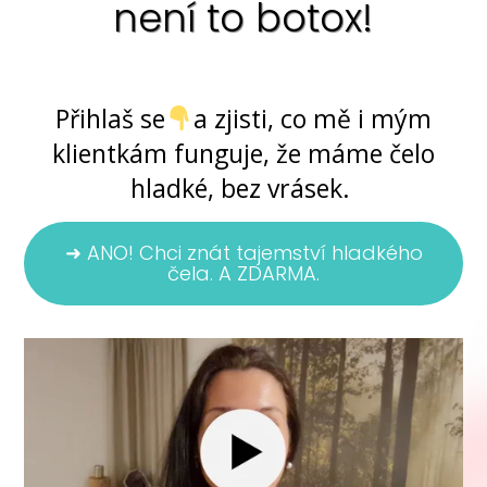
není to botox!
Ano, jde to ... bez chemie i skalpelu
Přihlaš se
a zjisti, co mě i mým
klientkám funguje, že máme čelo
hladké, bez vrásek.
➜ ANO! Chci znát tajemství hladkého
čela. A ZDARMA.