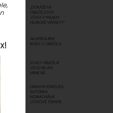
le,
„DOKÁŽE MI
ón
OBLIČEJOVÁ
JÓGA VYHLADIT
HLUBOKÉ VRÁSKY?”
AKUPRESURNÍ
x!
BODY V OBLIČEJI
SVALY OBLIČEJE
JSOU NEJEN
MIMICKÉ
DINAH RODRIGUES,
AUTORKA
HORMONÁLNÍ
JÓGOVÉ TERAPIE