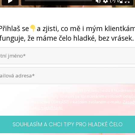
Ano, jde to ... bez chemie i skalpelu
Přihlaš se
a zjisti, co mě i mým klientká
funguje, že máme čelo hladké, bez vrásek
za tvé rozhodnutí vybrat si mě jako průvodkyni pro tvou cestu k hladkému č
je je u mě dobře postaráno. Svůj souhlas se zpracováním osobních údajů
 odvolat kliknutím na tlačítko ODHLÁSIT v každém zaslaném e-mailu.
Zásad
ávání osobních údajů najdeš tady.
SOUHLASÍM A CHCI TIPY PRO HLADKÉ ČELO