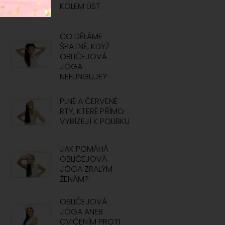
KOLEM ÚST
CO DĚLÁME
ŠPATNĚ, KDYŽ
OBLIČEJOVÁ
JÓGA
NEFUNGUJE?
PLNÉ A ČERVENÉ
RTY, KTERÉ PŘÍMO
VYBÍZEJÍ K POLIBKU
JAK POMÁHÁ
OBLIČEJOVÁ
JÓGA ZRALÝM
ŽENÁM?
OBLIČEJOVÁ
JÓGA ANEB
CVIČENÍM PROTI