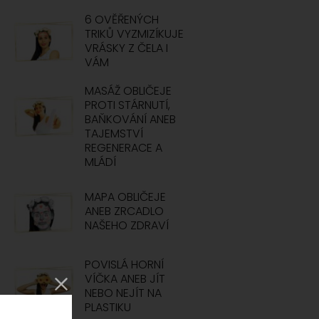
6 OVĚŘENÝCH
TRIKŮ VYZMIZÍKUJE
VRÁSKY Z ČELA I
VÁM
MASÁŽ OBLIČEJE
PROTI STÁRNUTÍ,
BAŇKOVÁNÍ ANEB
TAJEMSTVÍ
REGENERACE A
MLÁDÍ
MAPA OBLIČEJE
ANEB ZRCADLO
NAŠEHO ZDRAVÍ
POVISLÁ HORNÍ
VÍČKA ANEB JÍT
NEBO NEJÍT NA
PLASTIKU