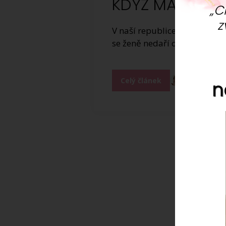
KDYŽ MARNĚ Č
„C
z
V naší republice má s plodn
se ženě nedaří otěhotnět, j
Celý článek
Katerina Dol
n