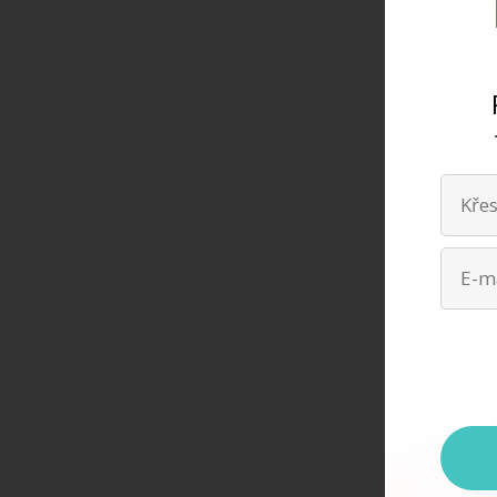
Děkuji 
tvé úda
kdykoli
zpracov