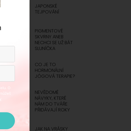
JAPONSKÉ
TEJPOVÁNÍ
m
PIGMENTOVÉ
.
SKVRNY ANEB
NECHCI SE UŽ BÁT
SLUNÍČKA
CO JE TO
HORMONÁLNÍ
JÓGOVÁ TERAPIE?
elu. O
NEVĚDOMÉ
 můžeš
NÁVYKY, KTERÉ
y
NÁM DO TVÁŘE
PŘIDÁVAJÍ ROKY
JAK NA VRÁSKY