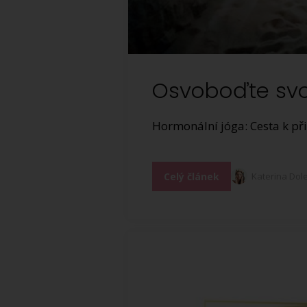
Osvoboďte svou
Hormonální jóga: Cesta k při
Celý článek
Katerina Dol