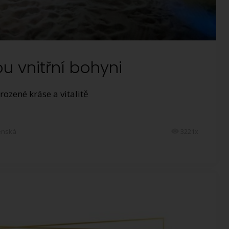
 vnitřní bohyni
rozené kráse a vitalitě
enská
3221x