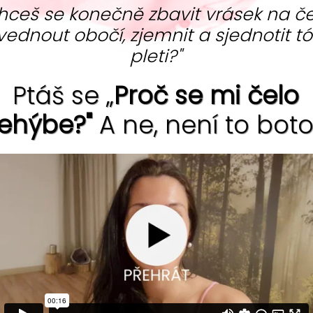
EKÁM NA MIMINKO…
hceš se konečně zbavit vrásek na če
vednout obočí, zjemnit a sjednotit t
ostí problém 15% partnerských párů. Příčin, proč
pleti?"
e opravdu mnoho.
Ptáš se „
Proč se mi čelo
enská
5298x
ehýbe?"
A ne, není to boto