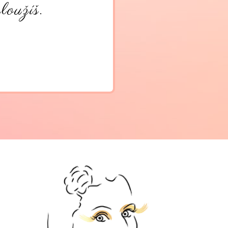
loužíš.