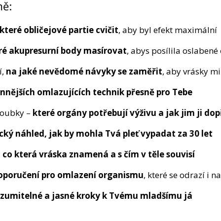
mě:
které obličejové partie cvičit
, aby byl efekt maximální
ré akupresurní body masírovat
, abys posílila oslabené
í,
na jaké nevědomé návyky se zaměřit
, aby vrásky mi
nnějších omlazujících technik přesně pro Tebe
loubky –
které orgány potřebují výživu a jak jim ji do
cký náhled, jak by mohla Tvá pleť vypadat za 30 let
,
co která vráska znamená a s čím v těle souvisí
oporučení pro omlazení organismu
, které se odrazí i na
ozumitelné a jasné kroky k Tvému mladšímu já