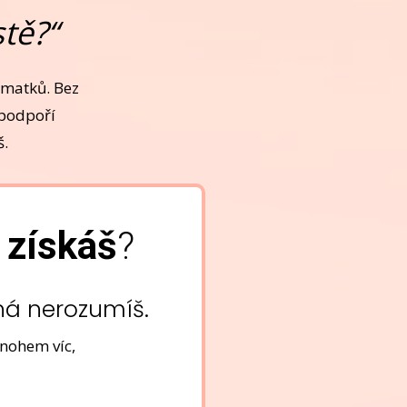
stě?“
zmatků. Bez
 podpoří
š.
a získáš
?
žná nerozumíš.
mnohem víc,