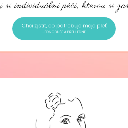
 si individuální péči, kterou si zas
Chci zjistit, co potřebuje moje pleť
JEDNODUŠE A PŘEHLEDNĚ