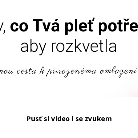
v,
co Tvá pleť potř
aby rozkvetla
nou cestu k přirozenému omlazení
Pusť si video i se zvukem