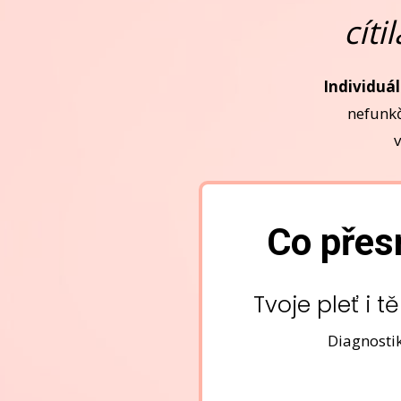
cíti
Individuál
nefunkč
v
Co přes
Tvoje pleť i 
Diagnostik