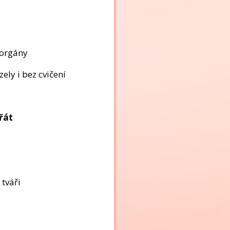
 orgány
zely i bez cvičení
přát
 tváři