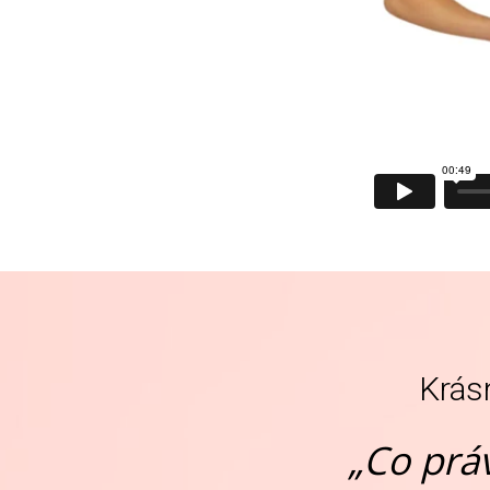
Krás
„Co prá