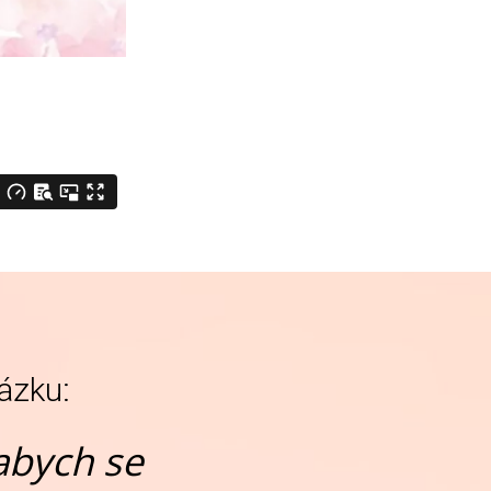
tázku:
abych se