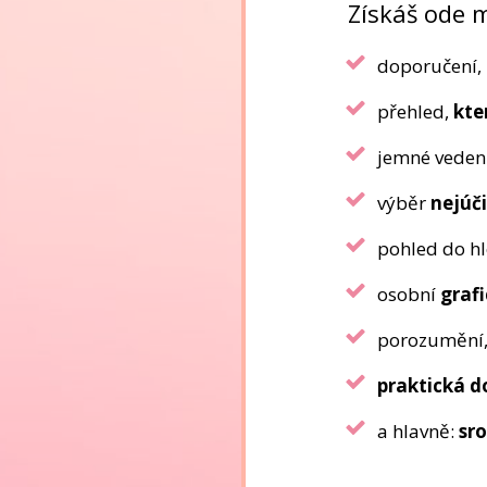
Získáš ode 
doporučení,
přehled,
kte
jemné veden
výběr
nejúči
pohled do h
osobní
grafi
porozumění
praktická d
a hlavně:
sr