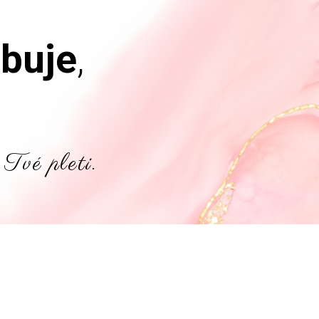
ebuje
,
 Tvé pleti.