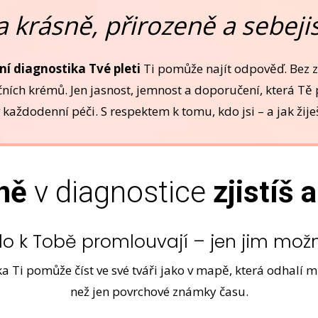
la krásně, přirozeně a sebeji
ní diagnostika Tvé pleti
Ti pomůže najít odpověď. Bez 
ních krémů. Jen jasnost, jemnost a doporučení, která Tě
 každodenní péči. S respektem k tomu, kdo jsi – a jak žije
ně
v diagnostice
zjistíš 
tělo k Tobě promlouvají – jen jim mo
a Ti pomůže číst ve své tváři jako v mapě, která odhalí 
než jen povrchové známky času.