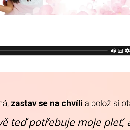
ná,
zastav se na chvíli
a polož si o
vě teď potřebuje moje pleť, 