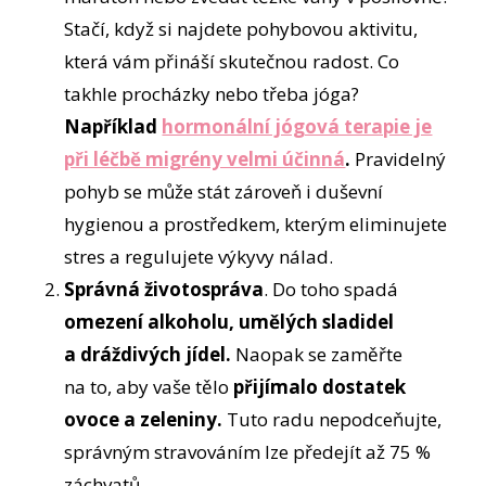
Stačí, když si najdete pohybovou aktivitu,
která vám přináší skutečnou radost. Co
takhle procházky nebo třeba jóga?
Například
hormonální jógová terapie je
při léčbě migrény velmi účinná
.
Pravidelný
pohyb se může stát zároveň i duševní
hygienou a prostředkem, kterým eliminujete
stres a regulujete výkyvy nálad.
Správná životospráva
. Do toho spadá
omezení alkoholu, umělých sladidel
a dráždivých jídel.
Naopak se zaměřte
na to, aby vaše tělo
přijímalo dostatek
ovoce a zeleniny.
Tuto radu nepodceňujte,
správným stravováním lze předejít až 75 %
záchvatů.