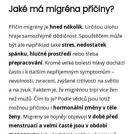
Jaké má migréna příčiny?
Příčin migrény je
hned několik.
Určitou úlohu
hraje samozřejmě dědičnost. Spouštěčem může
být ale například také
stres, nedostatek
spánku, hlučné prostředí
nebo třeba
přepracování
. Kromě velké bolesti hlavy dochází
často i k dalším nepříjemným symptomům –
nevolnosti, zvracení, zvýšené citlivosti na světlo
a na zvuk. Faktem je, že migrénou trpí více žen
než mužů. Čím to je? Podle vědců jsou totiž
možnou příčinou i
hormonální změny v těle
ženy.
Migrény se hojněji objevují
v době před
menstruací a velmi časté jsou v období