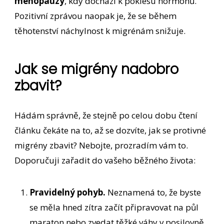
menopauzy
, kdy dochází k poklesu hormonů.
Pozitivní zprávou naopak je, že se během
těhotenství náchylnost k migrénám snižuje.
Jak se migrény nadobro
zbavit?
Hádám správně, že stejně po celou dobu čtení
článku čekáte na to, až se dozvíte, jak se protivné
migrény zbavit? Nebojte, prozradím vám to.
Doporučuji zařadit do vašeho běžného života:
Pravidelný pohyb.
Neznamená to, že byste
se měla hned zítra začít připravovat na půl
maraton nebo zvedat těžké váhy v posilovně.