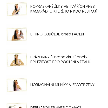
POPRASKANÉ ŽILKY VE TVÁŘÍCH ANEB
KAMARÁD, O KTERÉHO NIKDO NESTOJÍ
LIFTING OBLIČEJE aneb FACELIFT
PRÁZDNINY "KoronaVirus" aneb
PŘÍLEŽITOST PRO POSÍLENÍ VZTAHŮ
HORMONÁLNÍ MILNÍKY V ŽIVOTĚ ŽENY
DERMAROLLER ANEB DOMÁCÍ