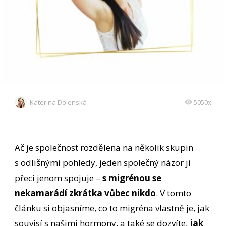
Katerina Dolenská
5050x
Ač je společnost rozdělena na několik skupin
s odlišnými pohledy, jeden společný názor ji
přeci jenom spojuje –
s migrénou se
nekamarádí zkrátka vůbec nikdo
. V tomto
článku si objasníme, co to migréna vlastně je, jak
souvisí s našimi hormony, a také se dozvíte,
jak