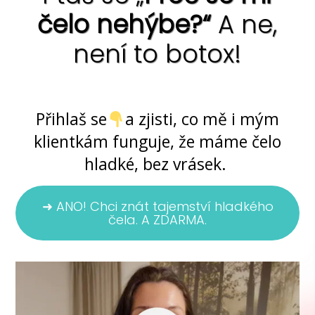
čelo nehýbe?“
A ne,
není to botox!
Ano, jde to ... bez chemie i skalpelu
Přihlaš se
a zjisti, co mě i mým
klientkám funguje, že máme čelo
hladké, bez vrásek.
➜ ANO! Chci znát tajemství hladkého
čela. A ZDARMA.