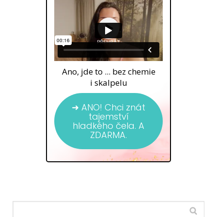
Ano, jde to ... bez chemie
i skalpelu
➜ ANO! Chci znát
tajemství
hladkého čela. A
ZDARMA.