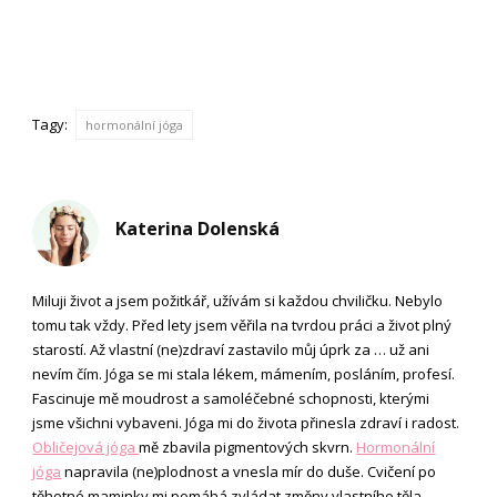
Tagy:
hormonální jóga
Katerina Dolenská
Miluji život a jsem požitkář, užívám si každou chviličku. Nebylo
tomu tak vždy. Před lety jsem věřila na tvrdou práci a život plný
starostí. Až vlastní (ne)zdraví zastavilo můj úprk za … už ani
nevím čím. Jóga se mi stala lékem, mámením, posláním, profesí.
Fascinuje mě moudrost a samoléčebné schopnosti, kterými
jsme všichni vybaveni. Jóga mi do života přinesla zdraví i radost.
Obličejová jóga
mě zbavila pigmentových skvrn.
Hormonální
jóga
napravila (ne)plodnost a vnesla mír do duše. Cvičení po
těhotné maminky mi pomáhá zvládat změny vlastního těla.