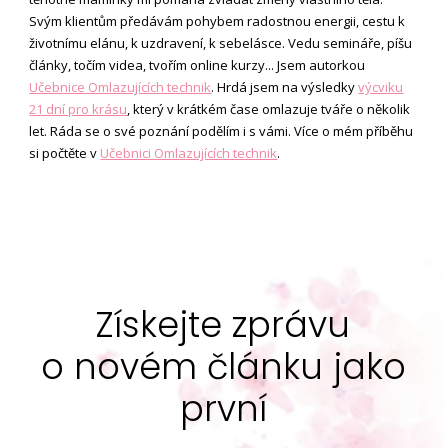
Svým klientům předávám pohybem radostnou energii, cestu k
životnímu elánu, k uzdravení, k sebelásce. Vedu semináře, píšu
články, točím videa, tvořím online kurzy... Jsem autorkou
Učebnice Omlazujících technik
. Hrdá jsem na výsledky
výcviku
21 dní pro krásu
, který v krátkém čase omlazuje tváře o několik
let. Ráda se o své poznání podělím i s vámi. Více o mém příběhu
si počtěte v
Učebnici Omlazujících technik
.
Získejte zprávu
o novém článku jako
první