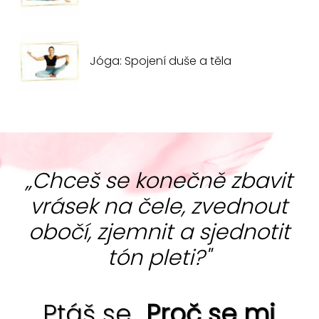
Jóga: Spojení duše a těla
„Chceš se konečně zbavit
vrásek na čele, zvednout
obočí, zjemnit a sjednotit
tón pleti?"
Ptáš se „
Proč se mi