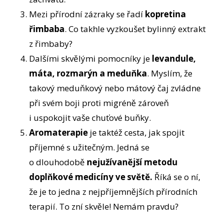
Mezi přírodní zázraky se řadí
kopretina
řimbaba
. Co takhle vyzkoušet bylinný extrakt
z řimbaby?
Dalšími skvělými pomocníky je
levandule,
máta, rozmarýn a meduňka
. Myslím, že
takový meduňkový nebo mátový čaj zvládne
při svém boji proti migréně zároveň
i uspokojit vaše chuťové buňky.
Aromaterapie
je taktéž cesta, jak spojit
příjemné s užitečným. Jedná se
o dlouhodobě
nejužívanější metodu
doplňkové medicíny ve světě.
Říká se o ní,
že je to jedna z nejpříjemnějších přírodních
terapií. To zní skvěle! Nemám pravdu?