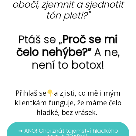
obočí, zjemnit a sjednotit
tón pleti?"
Ptáš se „
Proč se mi
čelo nehýbe?“
A ne,
není to botox!
Ano, jde to ... bez chemie i skalpelu
Přihlaš se
a zjisti, co mě i mým
klientkám funguje, že máme čelo
hladké, bez vrásek.
➜ ANO! Chci znát tajemství hladkého