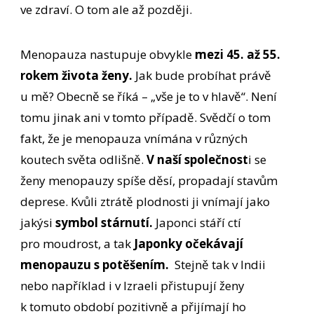
ve zdraví. O tom ale až později.
Menopauza nastupuje obvykle
mezi 45. až 55.
rokem života ženy.
Jak bude probíhat právě
u mě? Obecně se říká – „vše je to v hlavě“. Není
tomu jinak ani v tomto případě. Svědčí o tom
fakt, že je menopauza vnímána v různých
koutech světa odlišně.
V naší společnost
i se
ženy menopauzy spíše děsí, propadají stavům
deprese. Kvůli ztrátě plodnosti ji vnímají jako
jakýsi
symbol stárnutí.
Japonci stáří ctí
pro moudrost, a tak
Japonky očekávají
menopauzu s potěšením.
Stejně tak v Indii
nebo například i v Izraeli přistupují ženy
k tomuto období pozitivně a přijímají ho