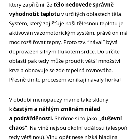
který zapříčiní, že
tělo nedovede správně
vyhodnotit teplotu
v určitých oblastech těla.
Systém, který zajišťuje naši tělesnou teplotu je
aktivován vazomotorickým systém, právě on má
moc rozšiřovat tepny. Proto tzv. “nával” bývá
doprovázen silným tlukotem srdce. Do určité
oblasti pak tedy může proudit větší množství
krve a obnovuje se zde tepelná rovnováha.
Přesně tímto procesem vznikají návaly horka!
V období menopauzy máme také sklony
k
častým a náhlým změnám nálad
a podrážděnosti.
Shrňme si to jako
„duševní
chaos“
. Na vině nejsou okolní události (alespoň
tedy většinou). Vinu opět nese nízká hladina