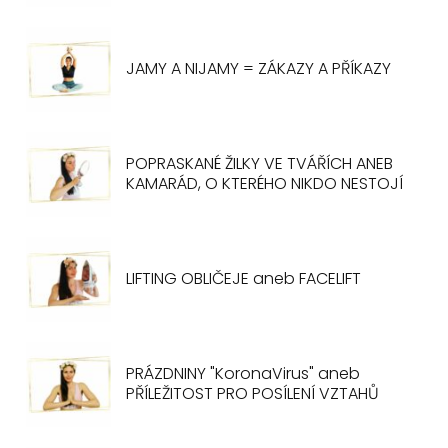
JAMY A NIJAMY = ZÁKAZY A PŘÍKAZY
POPRASKANÉ ŽILKY VE TVÁŘÍCH ANEB
KAMARÁD, O KTERÉHO NIKDO NESTOJÍ
LIFTING OBLIČEJE aneb FACELIFT
PRÁZDNINY "KoronaVirus" aneb
PŘÍLEŽITOST PRO POSÍLENÍ VZTAHŮ