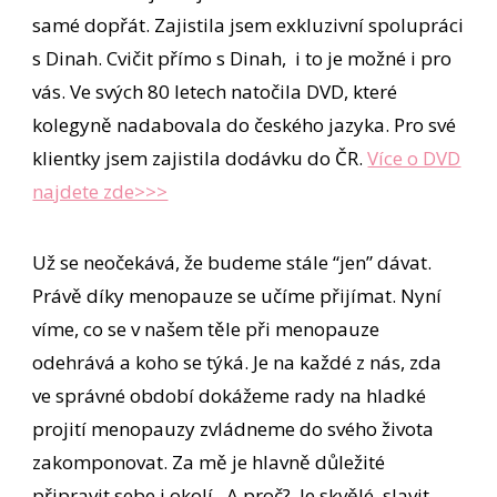
samé dopřát. Zajistila jsem exkluzivní spolupráci
s Dinah. Cvičit přímo s Dinah, i to je možné i pro
vás. Ve svých 80 letech natočila DVD, které
kolegyně nadabovala do českého jazyka. Pro své
klientky jsem zajistila dodávku do ČR.
Více o DVD
najdete zde>>>
Už se neočekává, že budeme stále “jen” dávat.
Právě díky menopauze se učíme přijímat.
Nyní
víme, co se v našem těle při menopauze
odehrává a koho se týká. Je na každé z nás, zda
ve správné období dokážeme rady na hladké
projití menopauzy zvládneme do svého života
zakomponovat. Za mě je hlavně důležité
připravit sebe i okolí. A proč? Je skvělé slavit