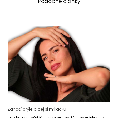
Podobné články
Zahoď brýle a dej si mrkačku
Jako lektorka oční jógy jsem byla poctěna pozvánkou do