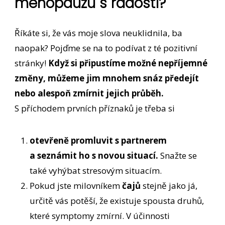
menopauzu s radostí?
Říkáte si, že vás moje slova neuklidnila, ba
naopak? Pojďme se na to podívat z té pozitivní
stránky!
Když si připustíme možné nepříjemné
změny, můžeme jim mnohem snáz předejít
nebo alespoň zmírnit jejich průběh.
S příchodem prvních příznaků je třeba si
otevřeně promluvit s partnerem
a seznámit ho s novou situací.
Snažte se
také vyhýbat stresovým situacím.
Pokud jste milovníkem
čajů
stejně jako já,
určitě vás potěší, že existuje spousta druhů,
které symptomy zmírní. V účinnosti