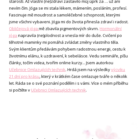
starostí. Až vlastní (ne)zdraví zastavilo můj úprk za … už ani
nevím čím. Jóga se mi stala lékem, mámením, posláním, profesí.
Fascinuje mě moudrost a samoléčebné schopnosti, kterými
jsme všichni vybaveni. Jóga mi do života přinesla zdraví i radost.
Obličejová jóga
mě zbavila pigmentových skvrn.
Hormonální
jóga
napravila (ne)plodnost a vnesla mír do duše. Cvičení po
těhotné maminky mi pomáhá zvládat změny vlastního těla.
Svým klientům předávám pohybem radostnou energii, cestu k
životnímu elánu, k uzdravení, k sebelásce. Vedu semináře, píšu
články, točím videa, tvořím online kurzy... Jsem autorkou
Učebnice Omlazujících technik
. Hrdá jsem na výsledky
výcviku
21 dní pro krásu
, který v krátkém čase omlazuje tváře o několik
let. Ráda se o své poznání podělím i s vámi. Více o mém příběhu
si počtěte v
Učebnici Omlazujících technik
.