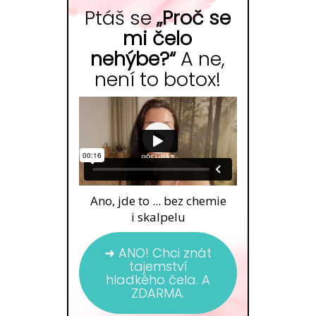
Ptáš se
„Proč se
mi čelo
nehýbe?“
A ne,
není to botox!
Ano, jde to ... bez chemie
i skalpelu
➜ ANO! Chci znát
tajemství
hladkého čela. A
ZDARMA.