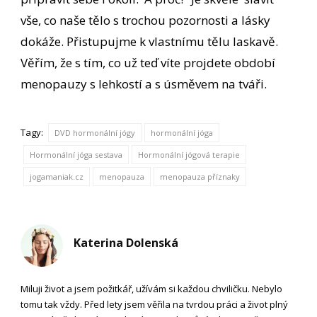
vše, co naše tělo s trochou pozornosti a lásky
dokáže. Přistupujme k vlastnímu tělu laskavě.
Věřím, že s tím, co už teď víte projdete období
menopauzy s lehkostí a s úsměvem na tváři.
Tagy:
DVD hormonální jógy
hormonální jóga
Hormonální jóga sestava
Hormonální jógová terapie
jogamaniak.cz
menopauza
menopauza příznaky
Katerina Dolenská
Miluji život a jsem požitkář, užívám si každou chviličku. Nebylo
tomu tak vždy. Před lety jsem věřila na tvrdou práci a život plný