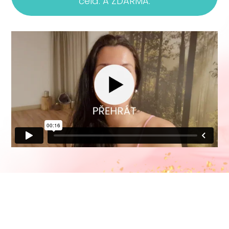
čela. A ZDARMA.
© Kateřina Dolenská,
katerina@jogamaniak.cz
Zásady ochrany osobních údajů
|
Obchodní podmínky
|
Kontakt