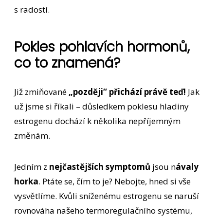
s radostí.
Pokles pohlavích hormonů,
co to znamená?
Již zmiňované
„později“ přichází právě teď!
Jak
už jsme si říkali – důsledkem poklesu hladiny
estrogenu dochází k několika nepříjemným
změnám.
Jedním z
nejčastějších symptomů
jsou n
ávaly
horka
. Ptáte se, čím to je? Nebojte, hned si vše
vysvětlíme. Kvůli sníženému estrogenu se naruší
rovnováha našeho termoregulačního systému,