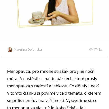
Katerina Dolenská
4748x
Menopauza, pro mnohé strašák pro jiné noční
můra. A naštěstí se najde pár těch, které prošly
menopauza s radostí a lehkostí. Co dělaly jinak?
V tomto článku si povíme více o tématu, o kterém
se příliš nemluví na veřejnosti. Vysvětlíme si, co
to menopauza vlastně je, koho čeká a jak