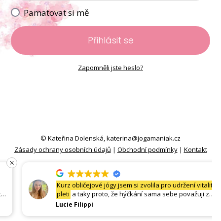
Pamatovat si mě
Přihlásit se
Zapomněli jste heslo?
© Kateřina Dolenská,
katerina@jogamaniak.cz
Zásady ochrany osobních údajů
|
Obchodní podmínky
|
Kontakt
Kurz obličejové jógy jsem si zvolila pro udržení vitality
pleti
a taky proto, že hýčkání sama sebe považuji za
jeden z největších projevu sebelásky. Členská sekce
Lucie Filippi
je přehledná, praktikování zábavné a každý den se
těším na nový cvik. Skvělá investice sama do sebe,