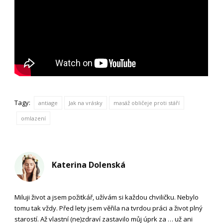
Tagy:
antiage
Jak na vrásky
masáž obličeje proti stáří
omlazení
Katerina Dolenská
Miluji život a jsem požitkář, užívám si každou chviličku. Nebylo
tomu tak vždy. Před lety jsem věřila na tvrdou práci a život plný
starostí. Až vlastní (ne)zdraví zastavilo můj úprk za … už ani