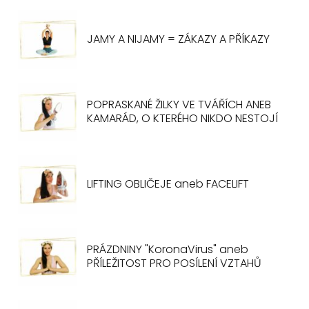
JAMY A NIJAMY = ZÁKAZY A PŘÍKAZY
POPRASKANÉ ŽILKY VE TVÁŘÍCH ANEB
KAMARÁD, O KTERÉHO NIKDO NESTOJÍ
LIFTING OBLIČEJE aneb FACELIFT
PRÁZDNINY "KoronaVirus" aneb
PŘÍLEŽITOST PRO POSÍLENÍ VZTAHŮ