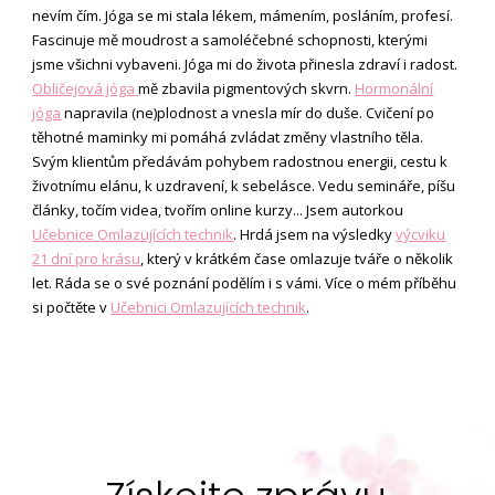
nevím čím. Jóga se mi stala lékem, mámením, posláním, profesí.
Fascinuje mě moudrost a samoléčebné schopnosti, kterými
jsme všichni vybaveni. Jóga mi do života přinesla zdraví i radost.
Obličejová jóga
mě zbavila pigmentových skvrn.
Hormonální
jóga
napravila (ne)plodnost a vnesla mír do duše. Cvičení po
těhotné maminky mi pomáhá zvládat změny vlastního těla.
Svým klientům předávám pohybem radostnou energii, cestu k
životnímu elánu, k uzdravení, k sebelásce. Vedu semináře, píšu
články, točím videa, tvořím online kurzy... Jsem autorkou
Učebnice Omlazujících technik
. Hrdá jsem na výsledky
výcviku
21 dní pro krásu
, který v krátkém čase omlazuje tváře o několik
let. Ráda se o své poznání podělím i s vámi. Více o mém příběhu
si počtěte v
Učebnici Omlazujících technik
.