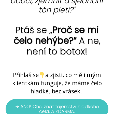
obočí, zjemnit a sjednotit
tón pleti?"
Ptáš se „
Proč se mi
čelo nehýbe?“
A ne,
není to botox!
Ano, jde to ... bez chemie i skalpelu
Přihlaš se
a zjisti, co mě i mým
klientkám funguje, že máme čelo
hladké, bez vrásek.
➜ ANO! Chci znát tajemství hladkého
čela. A ZDARMA.