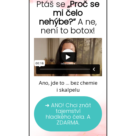
Ptáš se
„Proč se
mi čelo
nehýbe?“
A ne,
není to botox!
Ano, jde to ... bez chemie
i skalpelu
➜ ANO! Chci znát
tajemství
hladkého čela. A
ZDARMA.