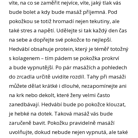
víte, na co se zaměřit nejvíce, víte, jaký tlak vás
bude bolet a kdy bude masáž příjemná. Pod
pokožkou se totiž hromadí nejen tekutiny, ale
také stres a napětí. Udělejte si tak každý den čas
na sebe a dopřejte své pokožce to nejlepší.
Hedvábí obsahuje protein, který je téměř totožný
s kolagenem – tím pádem se pokožka prokrví
a bude vypnutější. Po pár masážích a pohledech
do zrcadla určitě uvidíte rozdíl. Tahy při masáži
můžete dělat krátké i dlouhé, nezapomínejte ani
na krk nebo dekolt, které ženy velmi často
zanedbávají. Hedvábí bude po pokožce klouzat,
je hebké na dotek. Taková masáž vás bude
zaručeně bavit. Pokožku pravidelně masáží
uvolňujte, dokud nebude nejen vypnutá, ale také