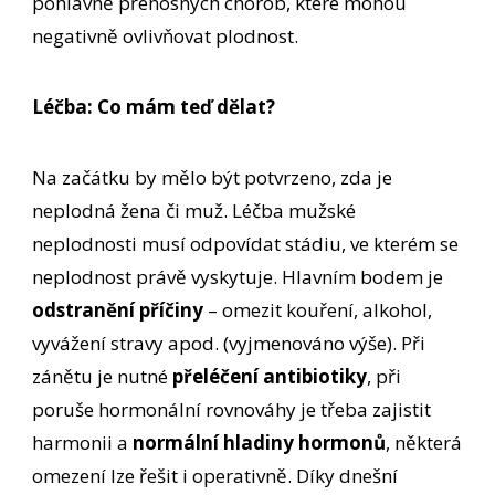
pohlavně přenosných chorob, které mohou
negativně ovlivňovat plodnost.
Léčba: Co mám teď dělat?
Na začátku by mělo být potvrzeno, zda je
neplodná žena či muž. Léčba mužské
neplodnosti musí odpovídat stádiu, ve kterém se
neplodnost právě vyskytuje. Hlavním bodem je
odstranění příčiny
– omezit kouření, alkohol,
vyvážení stravy apod. (vyjmenováno výše). Při
zánětu je nutné
přeléčení antibiotiky
, při
poruše hormonální rovnováhy je třeba zajistit
harmonii a
normální hladiny hormonů
, některá
omezení lze řešit i operativně. Díky dnešní