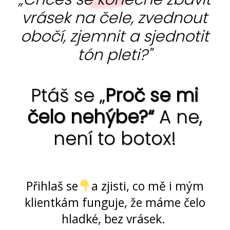
vrásek na čele, zvednout
obočí, zjemnit a sjednotit
tón pleti?"
Ptáš se „
Proč se mi
čelo nehýbe?“
A ne,
není to botox!
Ano, jde to ... bez chemie i skalpelu
Přihlaš se
a zjisti, co mě i mým
klientkám funguje, že máme čelo
hladké, bez vrásek.