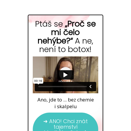
Ptáš se
„Proč se
mi čelo
nehýbe?“
A ne,
není to botox!
Ano, jde to ... bez chemie
i skalpelu
➜ ANO! Chci znát
tajemství