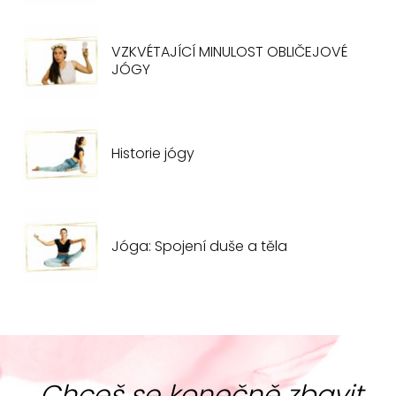
VZKVÉTAJÍCÍ MINULOST OBLIČEJOVÉ
JÓGY
Historie jógy
Jóga: Spojení duše a těla
„Chceš se konečně zbavit