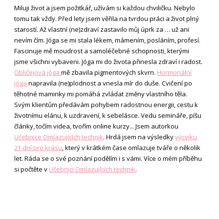
Miluji život a jsem požitkář, užívám si každou chviličku. Nebylo
tomu tak vždy. Před lety jsem věřila na tvrdou práci a život plný
starostí. Až vlastní (ne)zdraví zastavilo můj úprk za … už ani
nevím čím. Jóga se mi stala lékem, mámením, posláním, profesí.
Fascinuje mě moudrost a samoléčebné schopnosti, kterými
jsme všichni vybaveni. Jóga mi do života přinesla zdraví i radost.
Obličejová jóga
mě zbavila pigmentových skvrn.
Hormonální
jóga
napravila (ne)plodnost a vnesla mír do duše. Cvičení po
těhotné maminky mi pomáhá zvládat změny vlastního těla.
Svým klientům předávám pohybem radostnou energii, cestu k
životnímu elánu, k uzdravení, k sebelásce. Vedu semináře, píšu
články, točím videa, tvořím online kurzy... Jsem autorkou
Učebnice Omlazujících technik
. Hrdá jsem na výsledky
výcviku
21 dní pro krásu
, který v krátkém čase omlazuje tváře o několik
let. Ráda se o své poznání podělím i s vámi. Více o mém příběhu
si počtěte v
Učebnici Omlazujících technik
.