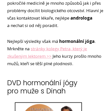
pokročilé medicíně je mnoho způsobů jak i přes
problémy docílit biologického otcovství. Hlavní je
včas kontaktovat lékaře, nejlépe
androloga
a nechat si od něj poradit.
Nejlepší výsledky však má
hormonální jóga
.
Mrkněte na
stránky kolegy Petra, který je
zkušeným lektorem >>
Jeho kurzy prošlo mnoho
mužů, kteří se těší plné plodnosti.
DVD hormonální jógy
pro muže s Dinah