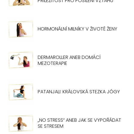
PŘÍLEŽITOST PRO POSÍLENÍ VZTAHŮ
HORMONÁLNÍ MILNÍKY V ŽIVOTĚ ŽENY
DERMAROLLER ANEB DOMÁCÍ
MEZOTERAPIE
PATANJALI: KRÁLOVSKÁ STEZKA JÓGY
„NO STRESS“ ANEB JAK SE VYPOŘÁDAT
SE STRESEM