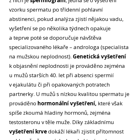
z nich je
spermiogram
, jedná se o vyšetření
vzorku spermatu po třídenní pohlavní
abstinenci, pokud analýza zjistí nějakou vadu,
vyšetření se po několika týdnech opakuje
a teprve poté se doporučuje návštěva
specializovaného lékaře – androloga (specialista
na mužskou neplodnost).
Genetická vyšetření
k objasnění neplodnosti je prováděno zejména
u mužů starších 40. let při absenci spermií
v ejakulátu či při opakovaných potratech
partnerky. U mužů s nízkou kvalitou spermatu je
prováděno
hormonální vyšetření,
které však
spíše zkoumá hladiny hormonů, zejména
testosteronu v těle muže. Díky základnímu
vyšetření krve
dokáží lékaři zjistit přítomnost