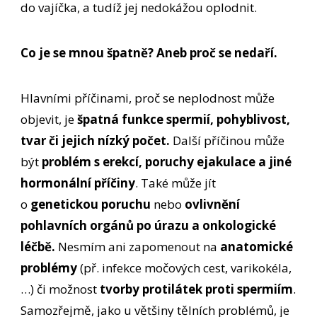
do vajíčka, a tudíž jej nedokážou oplodnit.
Co je se mnou špatně? Aneb proč se nedaří.
Hlavními příčinami, proč se neplodnost může
objevit, je
špatná funkce spermií, pohyblivost,
tvar či jejich nízký počet.
Další příčinou může
být
problém s erekcí, poruchy ejakulace a jiné
hormonální příčiny
. Také může jít
o
genetickou poruchu
nebo
ovlivnění
pohlavních orgánů po úrazu a onkologické
léčbě.
Nesmím ani zapomenout na
anatomické
problémy
(př. infekce močových cest, varikokéla,
…) či možnost
tvorby protilátek proti spermiím
.
Samozřejmě, jako u většiny tělních problémů, je