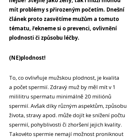
nejde? Stejně jako ženy, tak i muži mohou
mít problémy s přirozeným početím. Dnešní
článek proto zasvětíme mužům a tomuto
tématu, řekneme si o prevenci, ovlivnění
plodnosti či způsobu léčby.
(NE)plodnost!
To, co ovlivňuje mužskou plodnost, je kvalita
a počet spermií. Zdravý muž by měl mít v 1
mililitru spermatu minimálně 20 miliónů
spermií. Avšak díky různým aspektům, způsobu
života, stravy apod. může dojít ke snížení počtu
spermií, pohyblivosti či zhoršení jejich kvality.
Takovéto spermie nemají možnost proniknout