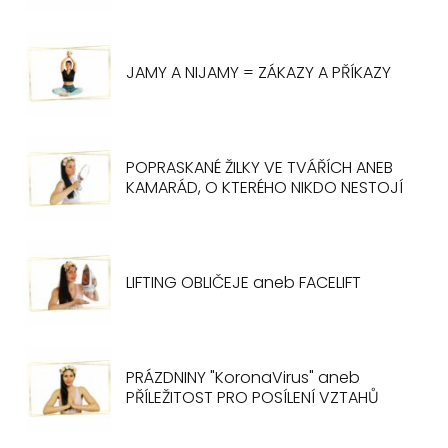
JAMY A NIJAMY = ZÁKAZY A PŘÍKAZY
POPRASKANÉ ŽILKY VE TVÁŘÍCH ANEB
KAMARÁD, O KTERÉHO NIKDO NESTOJÍ
LIFTING OBLIČEJE aneb FACELIFT
PRÁZDNINY "KoronaVirus" aneb
PŘÍLEŽITOST PRO POSÍLENÍ VZTAHŮ