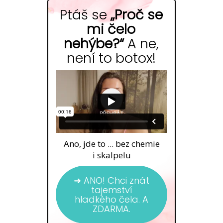
Ptáš se
„Proč se
mi čelo
nehýbe?“
A ne,
není to botox!
Ano, jde to ... bez chemie
i skalpelu
➜ ANO! Chci znát
tajemství
hladkého čela. A
ZDARMA.