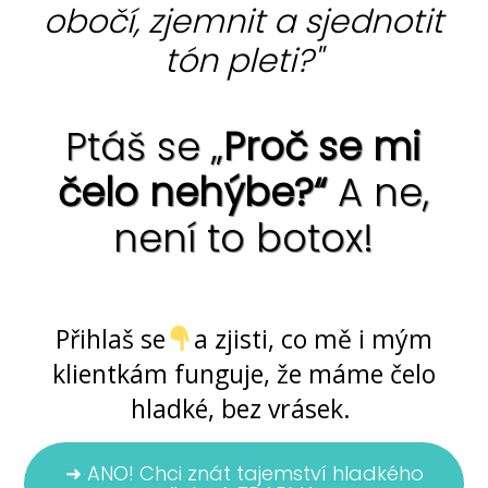
obočí, zjemnit a sjednotit
tón pleti?"
Ptáš se „
Proč se mi
čelo nehýbe?“
A ne,
není to botox!
Ano, jde to ... bez chemie i skalpelu
Přihlaš se
a zjisti, co mě i mým
klientkám funguje, že máme čelo
hladké, bez vrásek.
➜ ANO! Chci znát tajemství hladkého