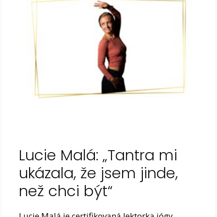
Lucie Malá: „Tantra mi
ukázala, že jsem jinde,
než chci být“
Lucie Malá je certifikovaná lektorka jógy,