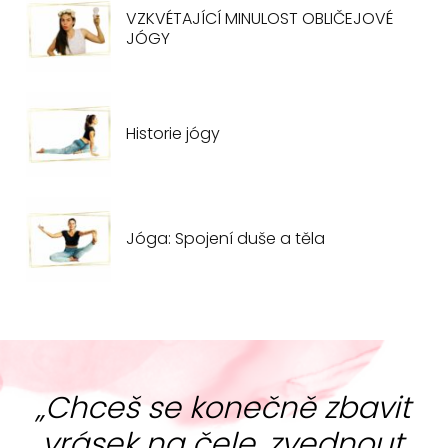
VZKVÉTAJÍCÍ MINULOST OBLIČEJOVÉ
JÓGY
Historie jógy
Jóga: Spojení duše a těla
„Chceš se konečně zbavit
vrásek na čele, zvednout