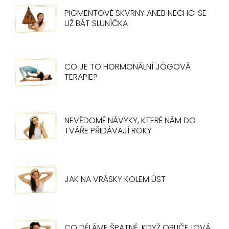
PIGMENTOVÉ SKVRNY ANEB NECHCI SE
UŽ BÁT SLUNÍČKA
CO JE TO HORMONÁLNÍ JÓGOVÁ
TERAPIE?
NEVĚDOMÉ NÁVYKY, KTERÉ NÁM DO
TVÁŘE PŘIDÁVAJÍ ROKY
JAK NA VRÁSKY KOLEM ÚST
CO DĚLÁME ŠPATNĚ, KDYŽ OBLIČEJOVÁ