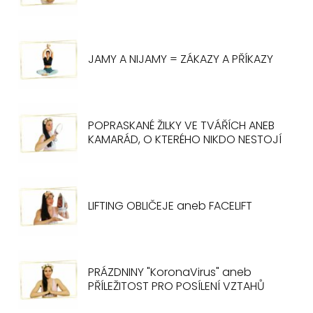
JAMY A NIJAMY = ZÁKAZY A PŘÍKAZY
POPRASKANÉ ŽILKY VE TVÁŘÍCH ANEB
KAMARÁD, O KTERÉHO NIKDO NESTOJÍ
LIFTING OBLIČEJE aneb FACELIFT
PRÁZDNINY "KoronaVirus" aneb
PŘÍLEŽITOST PRO POSÍLENÍ VZTAHŮ