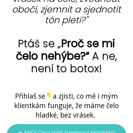
obočí, zjemnit a sjednotit
tón pleti?"
Ptáš se „
Proč se mi
čelo nehýbe?“
A ne,
není to botox!
Ano, jde to ... bez chemie i skalpelu
Přihlaš se
a zjisti, co mě i mým
klientkám funguje, že máme čelo
hladké, bez vrásek.
➜ ANO! Chci znát tajemství hladkého