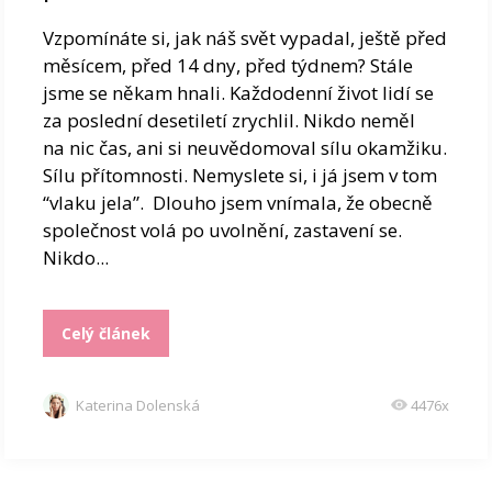
Vzpomínáte si, jak náš svět vypadal, ještě před
měsícem, před 14 dny, před týdnem? Stále
jsme se někam hnali. Každodenní život lidí se
za poslední desetiletí zrychlil. Nikdo neměl
na nic čas, ani si neuvědomoval sílu okamžiku.
Sílu přítomnosti. Nemyslete si, i já jsem v tom
“vlaku jela”. Dlouho jsem vnímala, že obecně
společnost volá po uvolnění, zastavení se.
Nikdo...
Celý článek
Katerina Dolenská
4476x