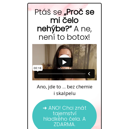
Ptáš se
„Proč se
mi čelo
nehýbe?“
A ne,
není to botox!
Ano, jde to ... bez chemie
i skalpelu
➜ ANO! Chci znát
tajemství
hladkého čela. A
ZDARMA.