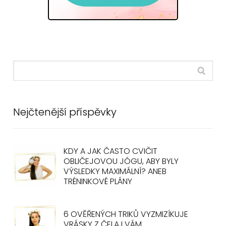
Nejčtenější příspěvky
KDY A JAK ČASTO CVIČIT
OBLIČEJOVOU JÓGU, ABY BYLY
VÝSLEDKY MAXIMÁLNÍ? ANEB
TRÉNINKOVÉ PLÁNY
6 OVĚŘENÝCH TRIKŮ VYZMIZÍKUJE
VRÁSKY Z ČELA I VÁM