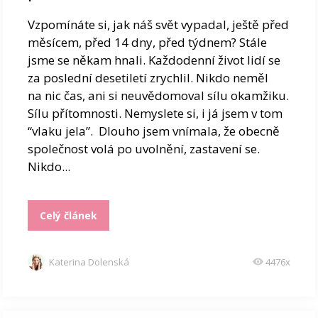
Vzpomínáte si, jak náš svět vypadal, ještě před
měsícem, před 14 dny, před týdnem? Stále
jsme se někam hnali. Každodenní život lidí se
za poslední desetiletí zrychlil. Nikdo neměl
na nic čas, ani si neuvědomoval sílu okamžiku.
Sílu přítomnosti. Nemyslete si, i já jsem v tom
“vlaku jela”. Dlouho jsem vnímala, že obecně
společnost volá po uvolnění, zastavení se.
Nikdo...
Celý článek
Katerina Dolenská
4476x