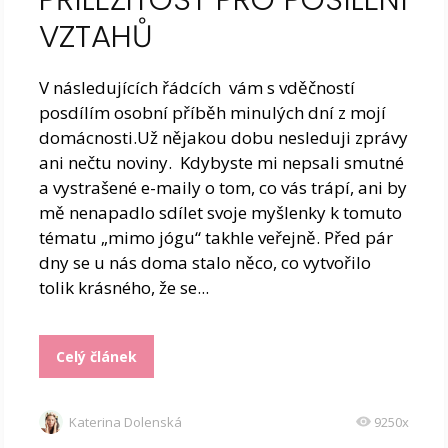
VZTAHŮ
V následujících řádcích vám s vděčností
posdílím osobní příběh minulých dní z mojí
domácnosti.Už nějakou dobu nesleduji zprávy
ani nečtu noviny. Kdybyste mi nepsali smutné
a vystrašené e-maily o tom, co vás trápí, ani by
mě nenapadlo sdílet svoje myšlenky k tomuto
tématu „mimo jógu“ takhle veřejně. Před pár
dny se u nás doma stalo něco, co vytvořilo
tolik krásného, že se...
Celý článek
Katerina Dolenská
9250x