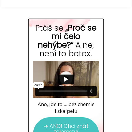
Ptáš se
„Proč se
mi čelo
nehýbe?“
A ne,
není to botox!
Ano, jde to ... bez chemie
i skalpelu
➜ ANO! Chci znát
tajemství