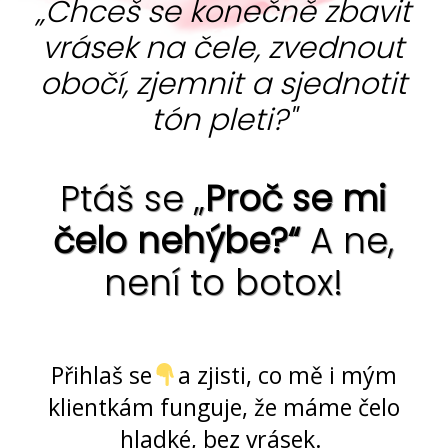
„Chceš se konečně zbavit
vrásek na čele, zvednout
obočí, zjemnit a sjednotit
tón pleti?"
Ptáš se „
Proč se mi
čelo nehýbe?“
A ne,
není to botox!
Ano, jde to ... bez chemie i skalpelu
Přihlaš se
a zjisti, co mě i mým
klientkám funguje, že máme čelo
hladké, bez vrásek.