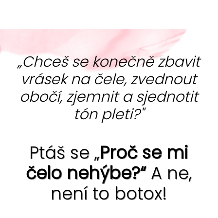
„Chceš se konečně zbavit
vrásek na čele, zvednout
obočí, zjemnit a sjednotit
tón pleti?"
Ptáš se „
Proč se mi
čelo nehýbe?“
A ne,
není to botox!
Ano, jde to ... bez chemie i skalpelu