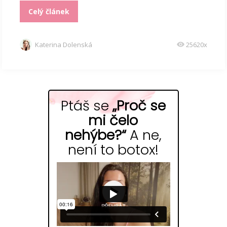
Celý článek
Katerina Dolenská
25620x
Ptáš se
„Proč se
mi čelo
nehýbe?“
A ne,
není to botox!