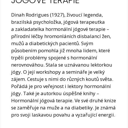
JÓGOVÉ TERAPIE
Dinah Rodrigues (1927), živoucí legenda,
brazilská psycholožka, jógová terapeutka
a zakladatelka hormonální jógové terapie –
přírodní léčby hromonláních disbalancí žen,
mužů a diabetických pacientů. Svým
působením pomohla již mnoha lidem, které
trpěli problémy spojené s hormonální
nerovnováhou. Stala se uznávanou lektorkou
jógy. O její workshopy a semináře je velký
zájem. Cestuje s nimi do různých koutů světa.
Pořádá je pro veřejnost i lektory hormonální
jógy. Také je autorkou úspěšné knihy –
Hormonální jógová terapie. Ve své druhé knize
se zaměřuje na muže a na diabetiky. Je známá
pro svoji laskavou povahu a vyzařující energii.