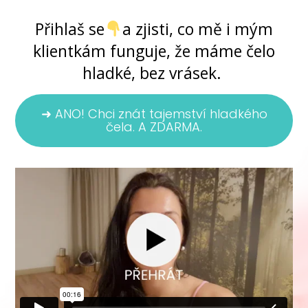
Přihlaš se
a zjisti, co mě i mým
klientkám funguje, že máme čelo
hladké, bez vrásek.
➜ ANO! Chci znát tajemství hladkého
čela. A ZDARMA.