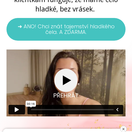
hladké, bez vrásek.
➜ ANO! Chci znát tajemství hladkého
čela. A ZDARMA.