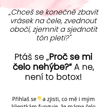
„Chceš se konečně zbavit
vrásek na čele, zvednout
obočí, zjemnit a sjednotit
tón pleti?"
Ptáš se „
Proč se mi
čelo nehýbe?“
A ne,
není to botox!
Ano, jde to ... bez chemie i skalpelu
Přihlaš se
a zjisti, co mě i mým
klientkám funguje, že máme čelo