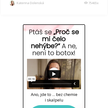
Katerina Dolenská
75465x
Ptáš se
„Proč se
mi čelo
nehýbe?“
A ne,
není to botox!
Ano, jde to ... bez chemie
i skalpelu