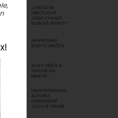
le,
„DOKÁŽE MI
ón
OBLIČEJOVÁ
JÓGA VYHLADIT
HLUBOKÉ VRÁSKY?”
AKUPRESURNÍ
x!
BODY V OBLIČEJI
SVALY OBLIČEJE
JSOU NEJEN
MIMICKÉ
DINAH RODRIGUES,
AUTORKA
HORMONÁLNÍ
JÓGOVÉ TERAPIE