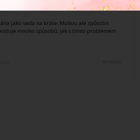
IKU
ímána jako vada na kráse. Mohou ale způsobit
í existuje mnoho způsobů, jak s tímto problémem
enská
34908x