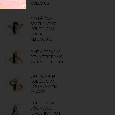
KOLEM ÚST
CO DĚLÁME
ŠPATNĚ, KDYŽ
OBLIČEJOVÁ
JÓGA
NEFUNGUJE?
PLNÉ A ČERVENÉ
RTY, KTERÉ PŘÍMO
VYBÍZEJÍ K POLIBKU
JAK POMÁHÁ
OBLIČEJOVÁ
JÓGA ZRALÝM
ŽENÁM?
OBLIČEJOVÁ
JÓGA ANEB
CVIČENÍM PROTI