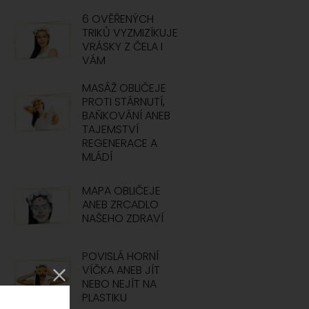
6 OVĚŘENÝCH
TRIKŮ VYZMIZÍKUJE
VRÁSKY Z ČELA I
VÁM
MASÁŽ OBLIČEJE
PROTI STÁRNUTÍ,
BAŇKOVÁNÍ ANEB
TAJEMSTVÍ
REGENERACE A
MLÁDÍ
MAPA OBLIČEJE
ANEB ZRCADLO
NAŠEHO ZDRAVÍ
POVISLÁ HORNÍ
VÍČKA ANEB JÍT
NEBO NEJÍT NA
PLASTIKU