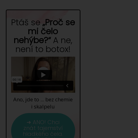
Ptáš se
„Proč se
mi čelo
nehýbe?“
A ne,
není to botox!
Ano, jde to ... bez chemie
i skalpelu
➜ ANO! Chci
znát tajemství
hladkého čela.