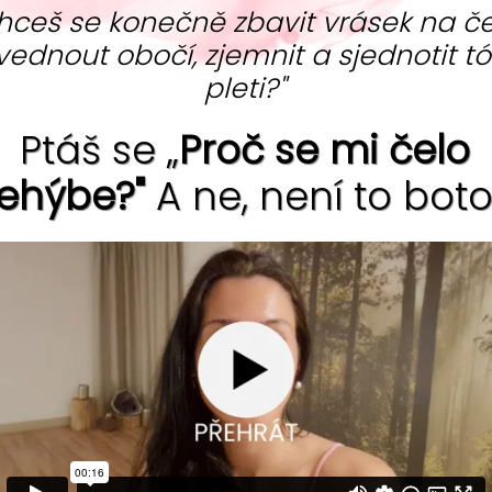
hceš se konečně zbavit vrásek na če
vednout obočí, zjemnit a sjednotit t
JE aneb FACELIFT
pleti?"
proces a nelze mu zabránit. Můžeme ho ale
Ptáš se „
Proč se mi čelo
 metodám. Třeba v podobě liftingu nebo
ehýbe?"
A ne, není to boto
enská
9447x