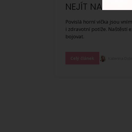
NEJÍT NA PLAST
Povislá horní víčka jsou vn
i zdravotní potíže. Naštěst
bojovat.
Celý článek
Katerina Dol