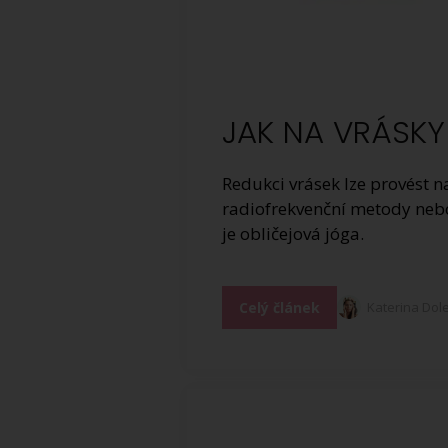
JAK NA VRÁSKY
Redukci vrásek lze provést n
radiofrekvenční metody nebo
je obličejová jóga.
Celý článek
Katerina Dol