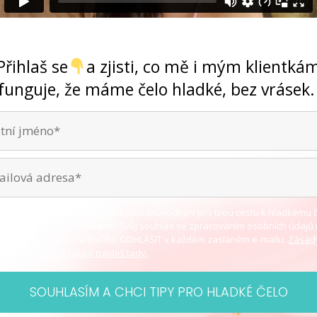
Ano, jde to ... bez chemie i skalpelu
Přihlaš se
a zjisti, co mě i mým klientká
funguje, že máme čelo hladké, bez vrásek
za tvé rozhodnutí vybrat si mě jako průvodkyni pro tvou cestu k hladkému č
je je u mě dobře postaráno. Svůj souhlas se zpracováním osobních údajů
 odvolat kliknutím na tlačítko ODHLÁSIT v každém zaslaném e-mailu.
Zásad
ávání osobních údajů najdeš tady.
SOUHLASÍM A CHCI TIPY PRO HLADKÉ ČELO
 VÍČKA ANEB JÍT NEBO