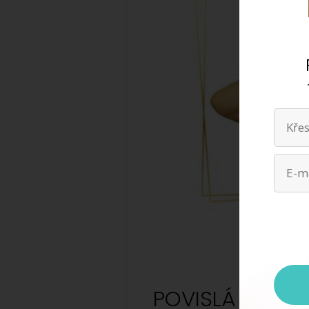
Děkuji 
tvé úda
kdykoli
zpracov
POVISLÁ HORNÍ