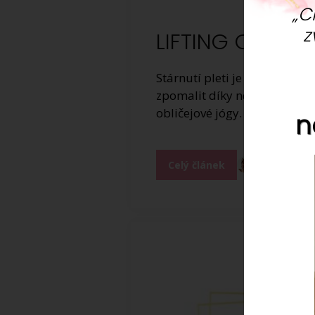
„C
z
LIFTING OBLIČE
Stárnutí pleti je přirozený 
zpomalit díky nejrůznějším
obličejové jógy.
n
Celý článek
Katerina Dol