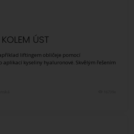
 KOLEM ÚST
apříklad liftingem obličeje pomocí
 aplikací kyseliny hyaluronové. Skvělým řešením
enská
16739x