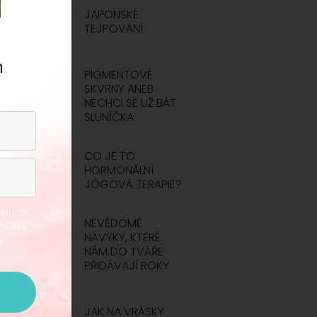
JAPONSKÉ
TEJPOVÁNÍ
m
PIGMENTOVÉ
.
SKVRNY ANEB
NECHCI SE UŽ BÁT
SLUNÍČKA
CO JE TO
HORMONÁLNÍ
JÓGOVÁ TERAPIE?
elu. O
NEVĚDOMÉ
 můžeš
NÁVYKY, KTERÉ
y
NÁM DO TVÁŘE
PŘIDÁVAJÍ ROKY
JAK NA VRÁSKY