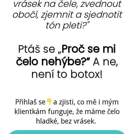
vrásek na čele, zvednout
obočí, zjemnit a sjednotit
tón pleti?"
Ptáš se „
Proč se mi
čelo nehýbe?“
A ne,
není to botox!
Ano, jde to ... bez chemie i skalpelu
Přihlaš se
a zjisti, co mě i mým
klientkám funguje, že máme čelo
hladké, bez vrásek.