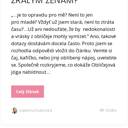
ZRALÝM ŽENÁM?
„…je to opravdu pro mě? Není to jen
pro mladé? Vždyť už jsem stará, není to ztráta
času?…Už ani nedoufáte, že by nedokonalosti
a vrásky z obličeje mohly vymizet.“ Ano, takové
dotazy dostávám docela často. Proto jsem se
rozhodla odpovědi vložit do článku. Vemte si
čaj, kafíčko, nebo jiný oblíbený nápoj, uvelebte
se. Společně rozkryjeme, co dokáže Obličejová
jóga nabídnout...
Celý článek
Katerina Dolenská
12045x