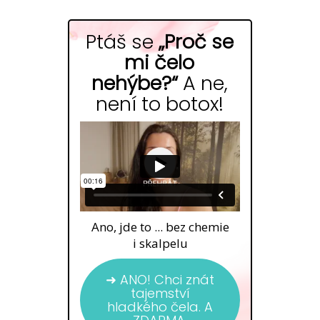
Ptáš se
„Proč se
mi čelo
nehýbe?“
A ne,
není to botox!
Ano, jde to ... bez chemie
i skalpelu
➜ ANO! Chci znát
tajemství
hladkého čela. A