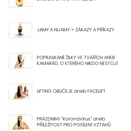
JAMY A NIJAMY = ZÁKAZY A PŘÍKAZY
POPRASKANÉ ŽILKY VE TVÁŘÍCH ANEB
KAMARÁD, O KTERÉHO NIKDO NESTOJÍ
LIFTING OBLIČEJE aneb FACELIFT
PRÁZDNINY "KoronaVirus" aneb
PŘÍLEŽITOST PRO POSÍLENÍ VZTAHŮ