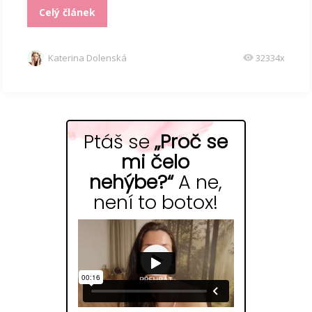
Celý článek
Katerina Dolenská
32334x
Ptáš se
„Proč se
mi čelo
nehýbe?“
A ne,
není to botox!