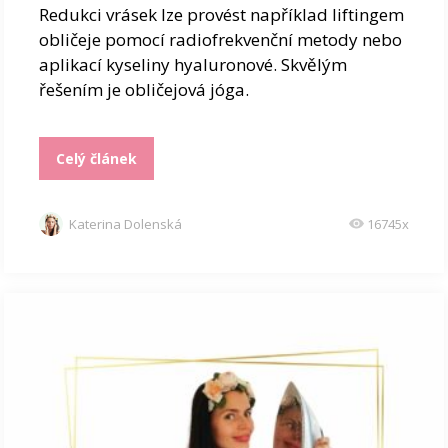
Redukci vrásek lze provést například liftingem
obličeje pomocí radiofrekvenční metody nebo
aplikací kyseliny hyaluronové. Skvělým
řešením je obličejová jóga.
Celý článek
Katerina Dolenská
16745x