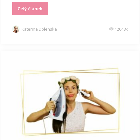
Celý článek
Katerina Dolenská
12048x