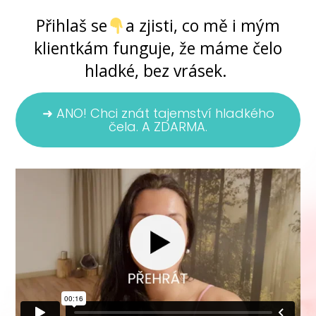
Přihlaš se
a zjisti, co mě i mým
klientkám funguje, že máme čelo
hladké, bez vrásek.
➜ ANO! Chci znát tajemství hladkého
čela. A ZDARMA.