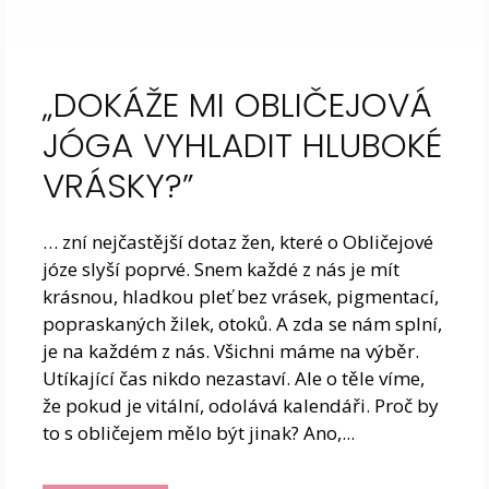
„DOKÁŽE MI OBLIČEJOVÁ
JÓGA VYHLADIT HLUBOKÉ
VRÁSKY?”
… zní nejčastější dotaz žen, které o Obličejové
józe slyší poprvé. Snem každé z nás je mít
krásnou, hladkou pleť bez vrásek, pigmentací,
popraskaných žilek, otoků. A zda se nám splní,
je na každém z nás. Všichni máme na výběr.
Utíkající čas nikdo nezastaví. Ale o těle víme,
že pokud je vitální, odolává kalendáři. Proč by
to s obličejem mělo být jinak? Ano,...