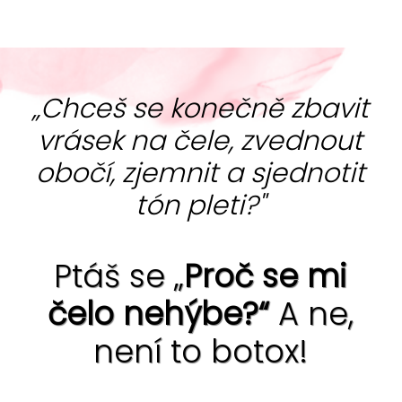
„Chceš se konečně zbavit
vrásek na čele, zvednout
obočí, zjemnit a sjednotit
tón pleti?"
Ptáš se „
Proč se mi
čelo nehýbe?“
A ne,
není to botox!
Ano, jde to ... bez chemie i skalpelu