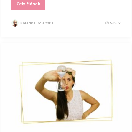
Celý článek
Katerina Dolenská
9450x