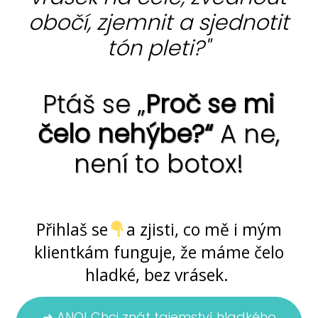
obočí, zjemnit a sjednotit
tón pleti?"
Ptáš se „
Proč se mi
čelo nehýbe?“
A ne,
není to botox!
Ano, jde to ... bez chemie i skalpelu
Přihlaš se
a zjisti, co mě i mým
klientkám funguje, že máme čelo
hladké, bez vrásek.
➜ ANO! Chci znát tajemství hladkého