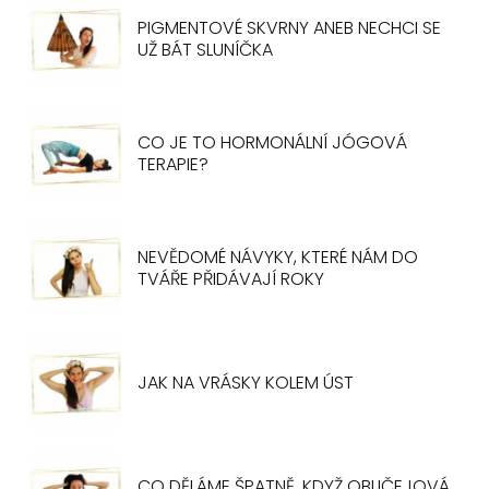
PIGMENTOVÉ SKVRNY ANEB NECHCI SE
UŽ BÁT SLUNÍČKA
CO JE TO HORMONÁLNÍ JÓGOVÁ
TERAPIE?
NEVĚDOMÉ NÁVYKY, KTERÉ NÁM DO
TVÁŘE PŘIDÁVAJÍ ROKY
JAK NA VRÁSKY KOLEM ÚST
CO DĚLÁME ŠPATNĚ, KDYŽ OBLIČEJOVÁ