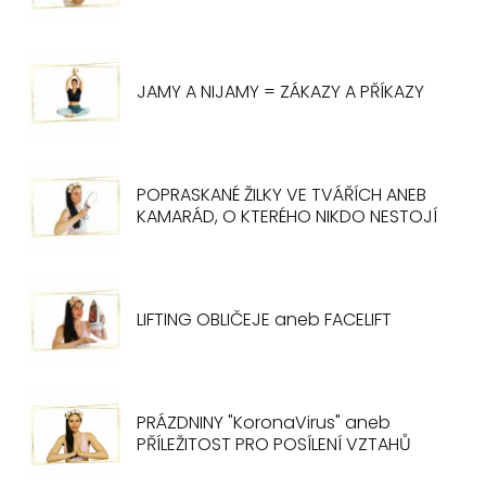
JAMY A NIJAMY = ZÁKAZY A PŘÍKAZY
POPRASKANÉ ŽILKY VE TVÁŘÍCH ANEB
KAMARÁD, O KTERÉHO NIKDO NESTOJÍ
LIFTING OBLIČEJE aneb FACELIFT
PRÁZDNINY "KoronaVirus" aneb
PŘÍLEŽITOST PRO POSÍLENÍ VZTAHŮ