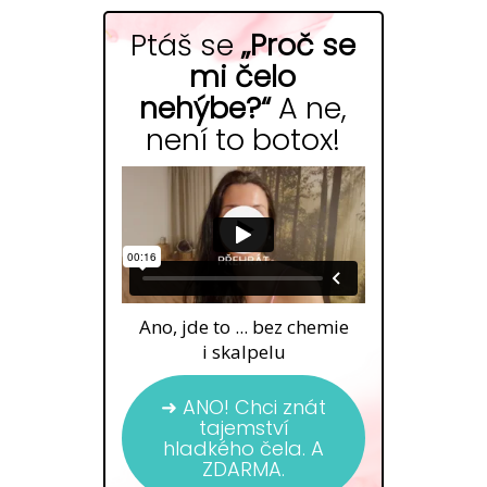
Ptáš se
„Proč se
mi čelo
nehýbe?“
A ne,
není to botox!
Ano, jde to ... bez chemie
i skalpelu
➜ ANO! Chci znát
tajemství
hladkého čela. A
ZDARMA.