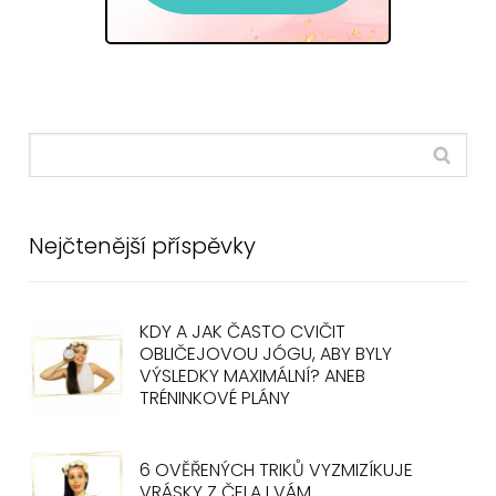
Nejčtenější příspěvky
KDY A JAK ČASTO CVIČIT
OBLIČEJOVOU JÓGU, ABY BYLY
VÝSLEDKY MAXIMÁLNÍ? ANEB
TRÉNINKOVÉ PLÁNY
6 OVĚŘENÝCH TRIKŮ VYZMIZÍKUJE
VRÁSKY Z ČELA I VÁM