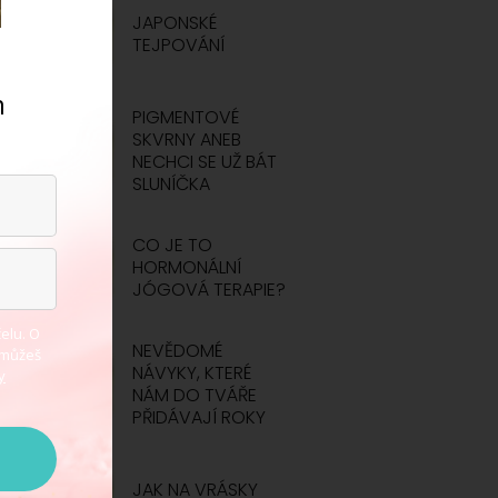
JAPONSKÉ
TEJPOVÁNÍ
m
PIGMENTOVÉ
.
SKVRNY ANEB
NECHCI SE UŽ BÁT
SLUNÍČKA
CO JE TO
HORMONÁLNÍ
JÓGOVÁ TERAPIE?
elu. O
NEVĚDOMÉ
 můžeš
NÁVYKY, KTERÉ
y
NÁM DO TVÁŘE
PŘIDÁVAJÍ ROKY
JAK NA VRÁSKY