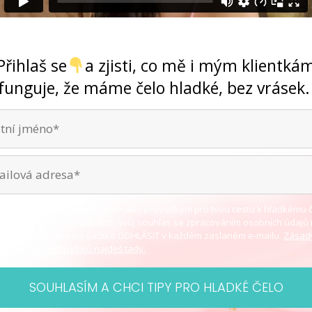
Ano, jde to ... bez chemie i skalpelu
Přihlaš se
a zjisti, co mě i mým klientká
funguje, že máme čelo hladké, bez vrásek
za tvé rozhodnutí vybrat si mě jako průvodkyni pro tvou cestu k hladkému č
je je u mě dobře postaráno. Svůj souhlas se zpracováním osobních údajů
 odvolat kliknutím na tlačítko ODHLÁSIT v každém zaslaném e-mailu.
Zásad
ávání osobních údajů najdeš tady.
SOUHLASÍM A CHCI TIPY PRO HLADKÉ ČELO