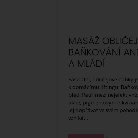
MASÁŽ OBLIČEJE
BAŇKOVÁNÍ AN
A MLÁDÍ
Fasciální, obličejové baňky
k domácímu liftingu. Baňková
pleti. Patří mezi nejefektivn
akné, pigmentovými skvrnami
jej dopřávat ve svém pohodl
vzniká…