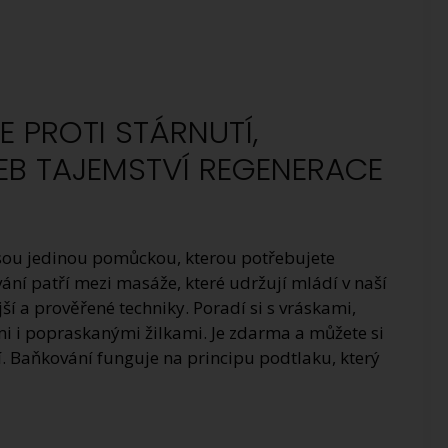
 PROTI STÁRNUTÍ,
EB TAJEMSTVÍ REGENERACE
 jsou jedinou pomůckou, kterou potřebujete
ní patří mezi masáže, které udržují mládí v naší
ější a prověřené techniky. Poradí si s vráskami,
 i popraskanými žilkami. Je zdarma a můžete si
í. Baňkování funguje na principu podtlaku, který