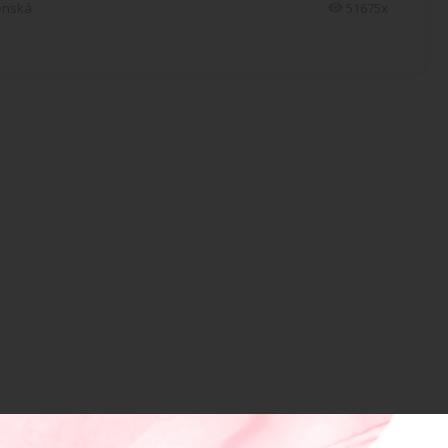
enská
51675x