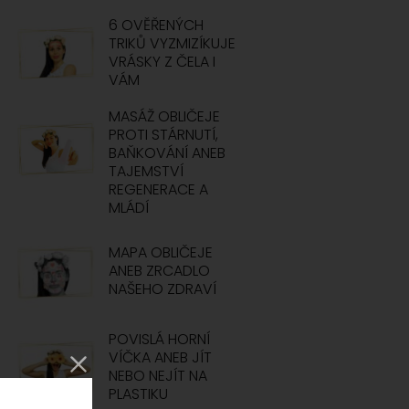
6 OVĚŘENÝCH
TRIKŮ VYZMIZÍKUJE
VRÁSKY Z ČELA I
VÁM
MASÁŽ OBLIČEJE
PROTI STÁRNUTÍ,
BAŇKOVÁNÍ ANEB
TAJEMSTVÍ
REGENERACE A
MLÁDÍ
MAPA OBLIČEJE
ANEB ZRCADLO
NAŠEHO ZDRAVÍ
POVISLÁ HORNÍ
VÍČKA ANEB JÍT
NEBO NEJÍT NA
PLASTIKU