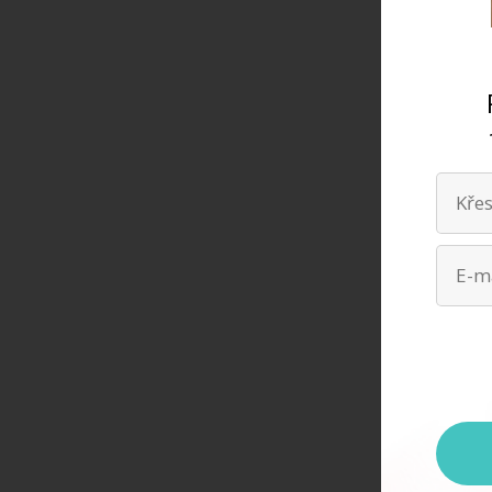
Děkuji 
tvé úda
kdykoli
zpracov