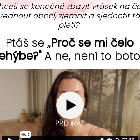
hceš se konečně zbavit vrásek na če
vednout obočí, zjemnit a sjednotit t
pleti?"
Ptáš se „
Proč se mi čelo
ehýbe?"
A ne, není to boto