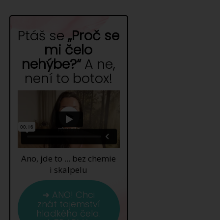
Ptáš se
„Proč se
mi čelo
nehýbe?“
A ne,
není to botox!
Ano, jde to ... bez chemie
i skalpelu
➜ ANO! Chci
znát tajemství
hladkého čela.