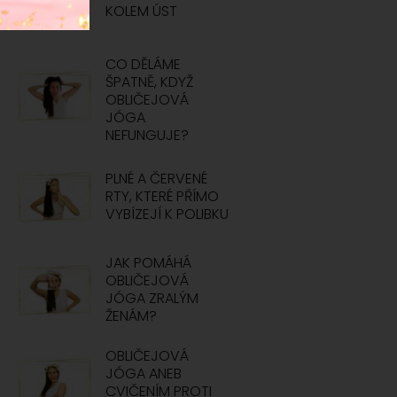
KOLEM ÚST
CO DĚLÁME
ŠPATNĚ, KDYŽ
OBLIČEJOVÁ
JÓGA
NEFUNGUJE?
PLNÉ A ČERVENÉ
RTY, KTERÉ PŘÍMO
VYBÍZEJÍ K POLIBKU
JAK POMÁHÁ
OBLIČEJOVÁ
JÓGA ZRALÝM
ŽENÁM?
OBLIČEJOVÁ
JÓGA ANEB
CVIČENÍM PROTI