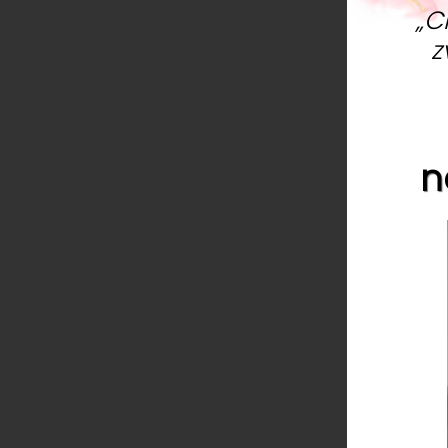
„C
z
n