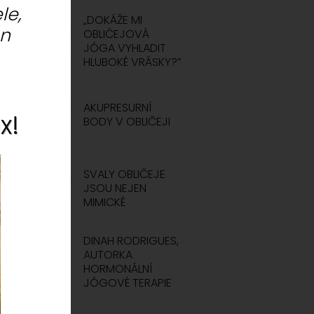
le,
„DOKÁŽE MI
ón
OBLIČEJOVÁ
JÓGA VYHLADIT
HLUBOKÉ VRÁSKY?”
AKUPRESURNÍ
x!
BODY V OBLIČEJI
SVALY OBLIČEJE
JSOU NEJEN
MIMICKÉ
DINAH RODRIGUES,
AUTORKA
HORMONÁLNÍ
JÓGOVÉ TERAPIE