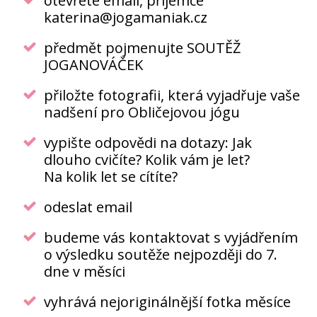
otevřete email, příjemce
katerina@jogamaniak.cz
předmět pojmenujte SOUTĚŽ
JOGANOVÁČEK
přiložte fotografii, která vyjadřuje vaše
nadšení pro Obličejovou jógu
vypište odpovědi na dotazy: Jak
dlouho cvičíte? Kolik vám je let?
Na kolik let se cítíte?
odeslat email
budeme vás kontaktovat s vyjádřením
o výsledku soutěže nejpozději do 7.
dne v měsíci
vyhrává nejoriginálnější fotka měsíce