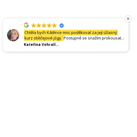
Chtěla bych Kátěnce moc poděkovat za její úžasný
kurz obličejové jógy.
Postupně se snažím prokousat
všemi lekcemi a každá chvíle s Káťou je úžasně
Kateřina Vohralíková
obohacující o nové techniky a především informace.
Už se moc těším na postupné výsledky a věřím, že z
této nové zkušenosti budu čerpat již do konce života.
Moc děkuji, s pozdravem Vohralíková Katka