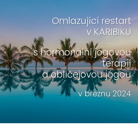
Omlazující restart
v KARIBIKU
s hormonální jógovou
terapií
a obličejovou jógou
v březnu 2024