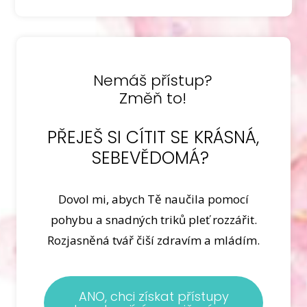
Nemáš přístup?
Změň to!
PŘEJEŠ SI CÍTIT SE KRÁSNÁ,
SEBEVĚDOMÁ?
Dovol mi, abych Tě naučila pomocí
pohybu a snadných triků pleť rozzářit.
Rozjasněná tvář čiší zdravím a mládím.
ANO, chci získat přístupy