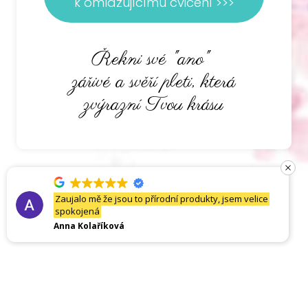
k omlazujícímu cvičení >>>
Řekni své "ano"
zářivé a svěří pleti, která
zvýrazní Tvou krásu
Zaujalo mě že jsou to přírodní produkty, jsem velice
spokojená
Anna Kolaříková
© Kateřina Dolenská,
katerina@jogamaniak.cz
Zásady ochrany osobních údajů
|
Obchodní podmínky
|
Kontakt