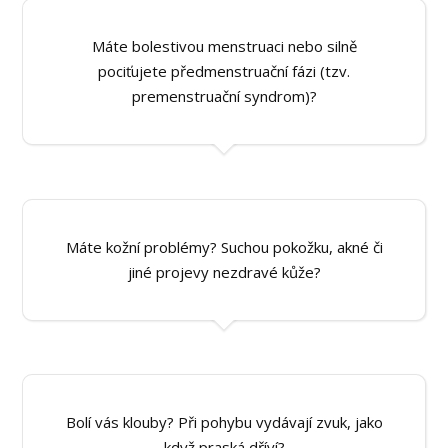
Máte bolestivou menstruaci nebo silně
pociťujete předmenstruační fázi (tzv.
premenstruační syndrom)?
Máte kožní problémy? Suchou pokožku, akné či
jiné projevy nezdravé kůže?
Bolí vás klouby? Při pohybu vydávají zvuk, jako
když praská dříví?