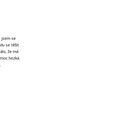
u jsem se
du se těšit
dálo, že má
e moc hezká.
.