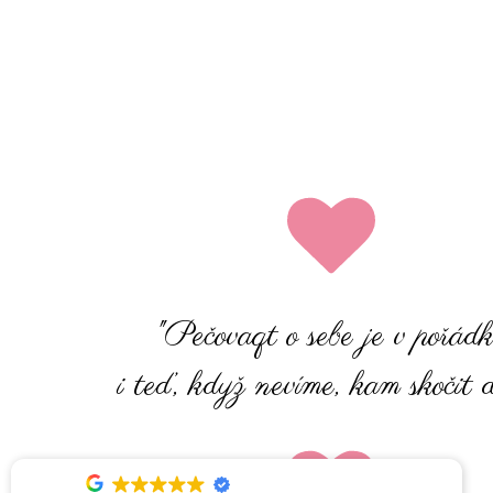
"Pečovaqt o sebe je v pořád
i teď, když nevíme, kam skočit d