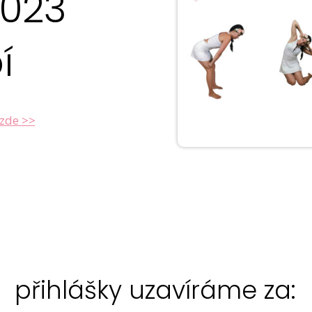
2023
í
zde >>
přihlášky uzavíráme za: