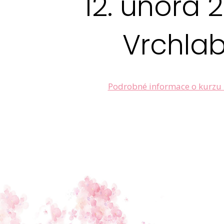
12. února 
Vrchlab
Podrobné informace o kurzu 