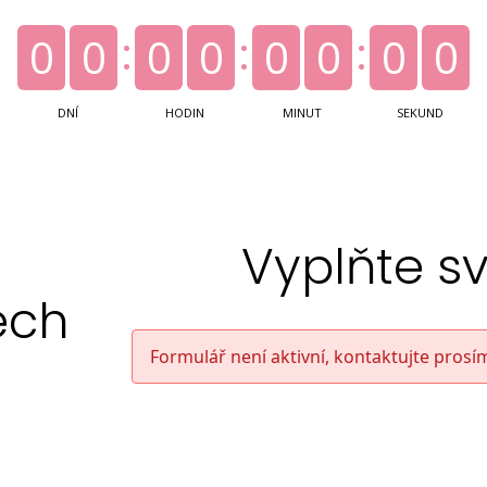
0
0
0
0
0
0
0
0
DNÍ
HODIN
MINUT
SEKUND
Vyplňte sv
ech
Formulář není aktivní, kontaktujte prosí