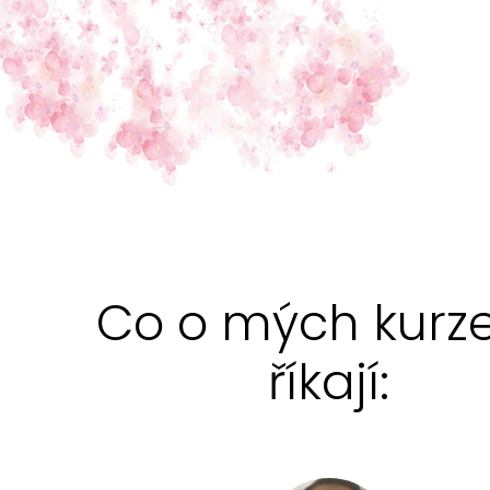
Co o mých kurz
říkají: