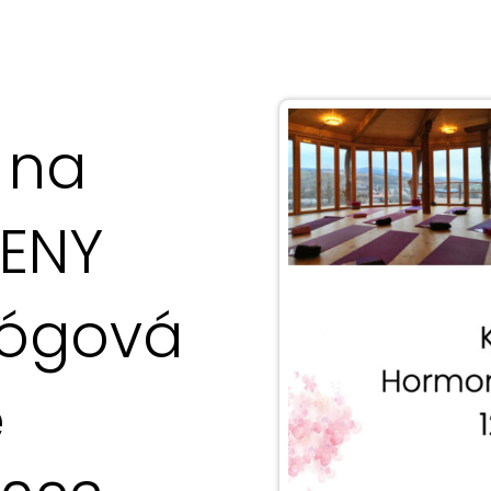
 na
ŽENY
jógová
e