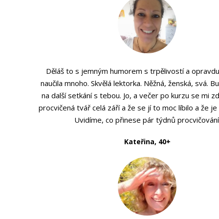
Děláš to s jemným humorem s trpělivostí a opravd
naučila mnoho. Skvělá lektorka. Něžná, ženská, svá. Bu
na další setkání s tebou. Jo, a večer po kurzu se mi z
procvičená tvář celá září a že se jí to moc líbilo a že j
Uvidíme, co přinese pár týdnů procvičování
Kateřina, 40+