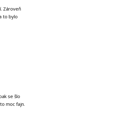
í. Zároveň
a to bylo
pak se šlo
 to moc fajn.