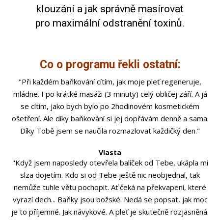
klouzání a jak správně masírovat
pro maximální odstranění toxinů.
Co o programu řekli ostatní:
"Při každém baňkování cítím, jak moje pleť regeneruje,
mládne. I po krátké masáži (3 minuty) celý obličej září. A já
se cítím, jako bych bylo po 2hodinovém kosmetickém
ošetření. Ale díky baňkování si jej dopřávám denně a sama.
Díky Tobě jsem se naučila rozmazlovat každičký den."
Vlasta
"Když jsem naposledy otevřela balíček od Tebe, ukápla mi
slza dojetím. Kdo si od Tebe ještě nic neobjednal, tak
nemůže tuhle větu pochopit. Ať čeká na překvapení, které
vyrazí dech... Baňky jsou božské. Nedá se popsat, jak moc
je to příjemné. Jak návykové. A pleť je skutečně rozjasněná.