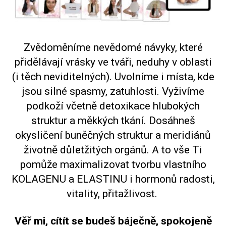
Zvědoměníme nevědomé návyky, které
přidělávají vrásky ve tváři, neduhy v oblasti
(i těch neviditelných). Uvolníme i místa, kde
jsou silné spasmy, zatuhlosti. Vyživíme
podkoží včetně detoxikace hlubokých
struktur a měkkých tkání. Dosáhneš
okysličení buněčných struktur a meridiánů
životně důletžitých orgánů. A to vše Ti
pomůže maximalizovat tvorbu vlastního
KOLAGENU a ELASTINU i hormonů radosti,
vitality, přitažlivost.
Věř mi, cítít se budeš báječně, spokojeně