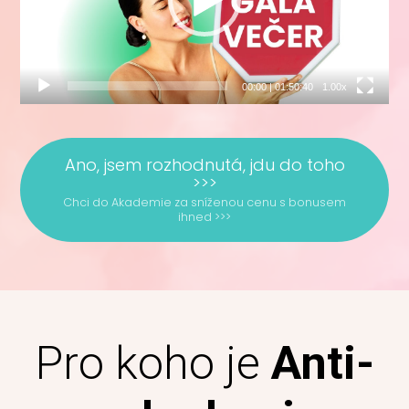
00:00
|
01:50:40
1.00x
Ano, jsem rozhodnutá, jdu do toho
>>>
Chci do Akademie za sníženou cenu s bonusem
ihned >>>
Pro koho je
Anti-