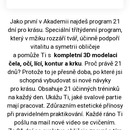
Jako první v Akademii najdeš program 21
dní pro krásu. Speciální třítýdenní program,
který v mžiku rozzáří tvář, účinně podpoří
vitalitu a symetrii obličeje
a pomůže Ti s
kompletní 3D modelaci
čela, očí, lící, kontur a krku
. Proč právě 21
dnů? Protože to je přesně doba, po které jsi
schopná vybudovat si nové návyky
pro krásu. Obsahuje 21 účinných tréninků
na každý den. Ukážu Ti, jaké svalové partie
mají pracovat. Zdůrazním estetické přínosy
při pravidelném praktikování. Každé ráno Ti
pošlu na mail nové video se cvičením.