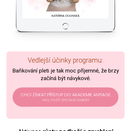
Vedlejší účinky programu:
Baňkování pleti je tak moc příjemné, že brzy
začíná být návykové.
CHCI ZÍSKAT PŘÍSTUP DO AKADEMIE ANTIAGE
ANO, VYUŽÍT SPECIÁLNÍ NABÍDKY