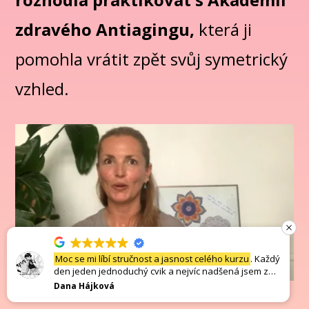
zdravého Antiagingu,
která ji
pomohla vrátit zpět svůj symetrický
vzhled.
Moc se mi líbí stručnost a jasnost celého kurzu
. Každý
den jeden jednoduchý cvik a nejvíc nadšená jsem z
baňkování. Děkuji. Danča
Dana Hájková