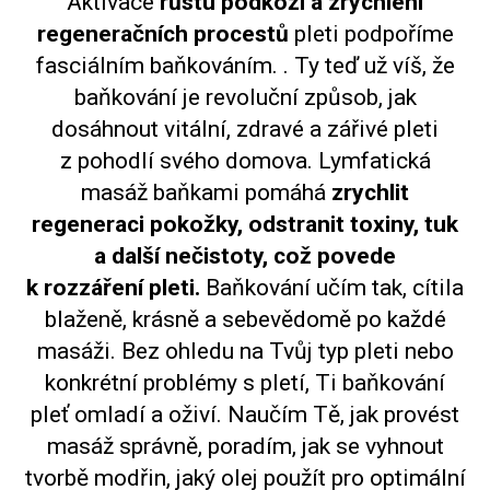
Aktivace
růstu podkoží a zrychlení
regeneračních procestů
pleti podpoříme
fasciálním baňkováním. . Ty teď už víš, že
baňkování je revoluční způsob, jak
dosáhnout vitální, zdravé a zářivé pleti
z pohodlí svého domova. Lymfatická
masáž baňkami pomáhá
zrychlit
regeneraci pokožky, odstranit toxiny, tuk
a další nečistoty, což povede
k rozzáření pleti.
Baňkování učím tak, cítila
blaženě, krásně a sebevědomě po každé
masáži. Bez ohledu na Tvůj typ pleti nebo
konkrétní problémy s pletí, Ti baňkování
pleť omladí a oživí. Naučím Tě, jak provést
masáž správně, poradím, jak se vyhnout
tvorbě modřin, jaký olej použít pro optimální