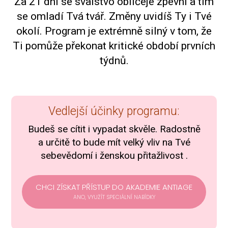
Za 21 dní se svalstvo obličeje zpevní a tím
se omladí Tvá tvář. Změny uvidíš Ty i Tvé
okolí. Program je extrémně silný v tom, že
Ti pomůže překonat kritické období prvních
týdnů.
Vedlejší účinky programu:
Budeš se cítit i vypadat skvěle. Radostně
a určitě to bude mít velký vliv na Tvé
sebevědomí i ženskou přitažlivost .
CHCI ZÍSKAT PŘÍSTUP DO AKADEMIE ANTIAGE
ANO, VYUŽÍT SPECIÁLNÍ NABÍDKY