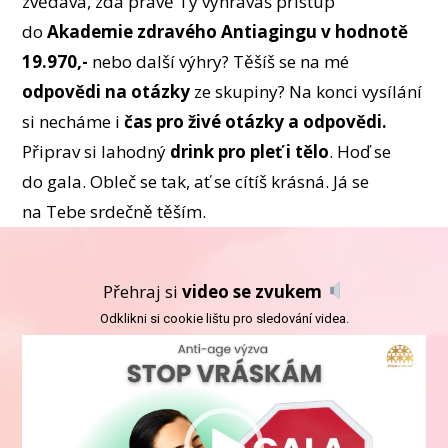
zvědavá, zda právě Ty vyhráváš přístup
do
Akademie zdravého Antiagingu v hodnotě
19.970,-
nebo další výhry? Těšíš se na mé
odpovědi na otázky
ze skupiny? Na konci vysílání
si necháme i
čas pro živé otázky a odpovědi.
Připrav si lahodný
drink pro pleť i tělo
. Hoď se
do gala. Obleč se tak, ať se cítíš krásná. Já se
na Tebe srdečně těším.
Přehraj si
video se zvukem
Odklikni si cookie lištu pro sledování videa.
Video
přehrávač