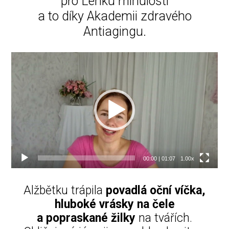
pro Lenku minulostí
a to díky Akademii zdravého
Antiagingu.
Video
přehrávač
00:00
|
01:07
1.00x
Alžbětku trápila
povadlá oční víčka,
hluboké vrásky na čele
a popraskané žilky
na tvářích.