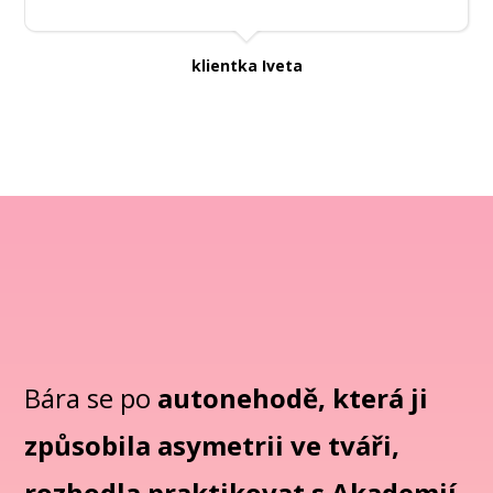
klientka Iveta
Bára se po
autonehodě, která ji
způsobila asymetrii ve tváři,
rozhodla praktikovat s Akademií