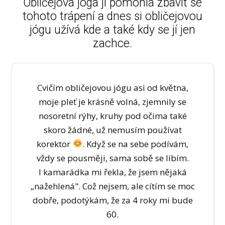
Obličejová jóga ji pomohla zbavit se
tohoto trápení a dnes si obličejovou
jógu užívá kde a také kdy se jí jen
zachce.
Cvičím obličejovou jógu asi od května,
moje pleť je krásně volná, zjemnily se
nosoretní rýhy, kruhy pod očima také
skoro žádné, už nemusím používat
korektor
. Když se na sebe podívám,
vždy se pousměji, sama sobě se líbím.
I kamarádka mi řekla, že jsem nějaká
„nažehlená". Což nejsem, ale cítím se moc
dobře, podotýkám, že za 4 roky mi bude
60.