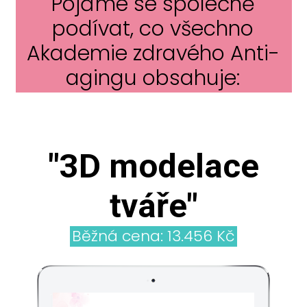
Pojďme se společně
podívat, co všechno
Akademie zdravého Anti-
agingu obsahuje:
"3D modelace
tváře"
Běžná cena: 13.456 Kč