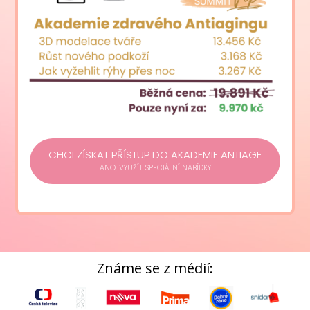
CHCI ZÍSKAT PŘÍSTUP DO AKADEMIE ANTIAGE
ANO, VYUŽÍT SPECIÁLNÍ NABÍDKY
Známe se z médií: