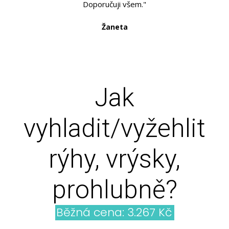
Doporučuji všem."
Žaneta
Jak
vyhladit/vyžehlit
rýhy, vrýsky,
prohlubně?
Běžná cena: 3.267 Kč