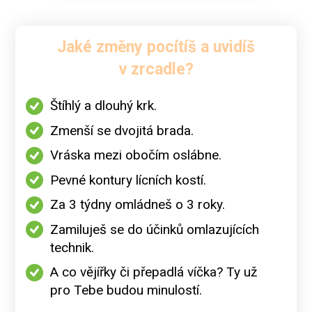
Jaké změny pocítíš a uvidíš
v zrcadle?
Štíhlý a dlouhý krk.
Zmenší se dvojitá brada.
Vráska mezi obočím oslábne.
Pevné kontury lícních kostí.
Za 3 týdny omládneš o 3 roky.
Zamiluješ se do účinků omlazujících
technik.
A co vějířky či přepadlá víčka? Ty už
pro Tebe budou minulostí.