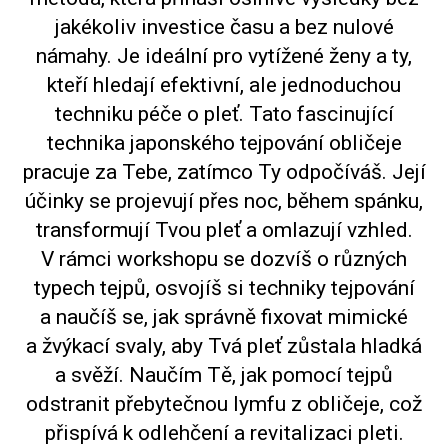
jakékoliv investice času a bez nulové
námahy. Je ideální pro vytížené ženy a ty,
kteří hledají efektivní, ale jednoduchou
techniku péče o pleť. Tato fascinující
technika japonského tejpování obličeje
pracuje za Tebe, zatímco Ty odpočíváš. Její
účinky se projevují přes noc, během spánku,
transformují Tvou pleť a omlazují vzhled.
V rámci workshopu se dozvíš o různých
typech tejpů, osvojíš si techniky tejpování
a naučíš se, jak správně fixovat mimické
a žvýkací svaly, aby Tvá pleť zůstala hladká
a svěží. Naučím Tě, jak pomocí tejpů
odstranit přebytečnou lymfu z obličeje, což
přispívá k odlehčení a revitalizaci pleti.