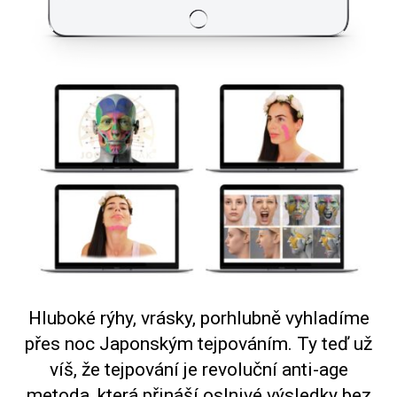
Hluboké rýhy, vrásky, porhlubně vyhladíme
přes noc Japonským tejpováním. Ty teď už
víš, že tejpování je revoluční anti-age
metoda, která přináší oslnivé výsledky bez