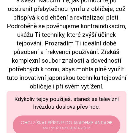
a svěží. Naučím Tě, jak pomocí tejpů
odstranit přebytečnou lymfu z obličeje, což
přispívá k odlehčení a revitalizaci pleti.
Podroběně se pověnujeme kontraindikacím,
ukážu Ti techniky, které zvýší účinek
tejpování. Prozradím Ti ideální době
působení a frekvenci používání. Získáš
komplexní soubor znalostí a dovedností
potřebných k tomu, abys mohla plně využít
tuto inovativní japonskou techniku tejpování
obličeje i při svém vytížení.
Kdykoliv tejpy použiješ, staneš se televizní
hvězdou doslova přes noc.
CHCI ZÍSKAT PŘÍSTUP DO AKADEMIE ANTIAGE
ANO, VYUŽÍT SPECIÁLNÍ NABÍDKY