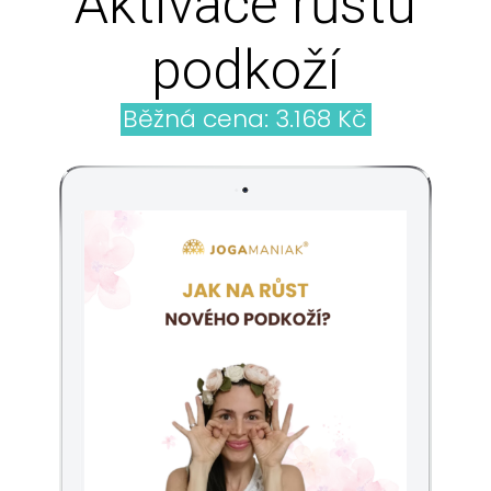
Aktivace růstu
podkoží
Běžná cena: 3.168 Kč