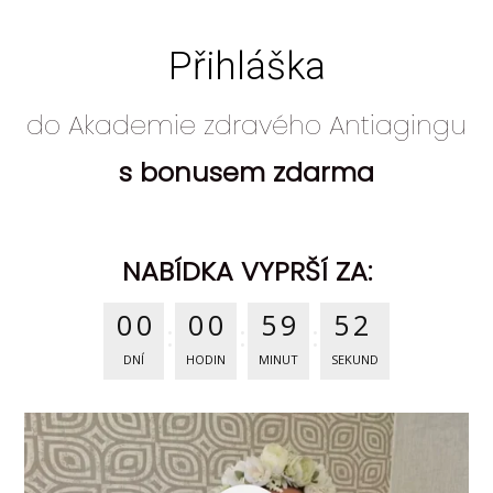
Přihláška
do Akademie zdravého Antiagingu
s bonusem zdarma
NABÍDKA VYPRŠÍ ZA:
0
0
0
0
5
9
5
1
DNÍ
HODIN
MINUT
SEKUND