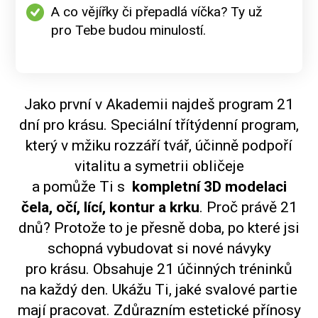
A co vějířky či přepadlá víčka? Ty už
pro Tebe budou minulostí.
Jako první v Akademii najdeš program 21
dní pro krásu. Speciální třítýdenní program,
který v mžiku rozzáří tvář, účinně podpoří
vitalitu a symetrii obličeje
a pomůže Ti s
kompletní 3D modelaci
čela, očí, lící, kontur a krku
. Proč právě 21
dnů? Protože to je přesně doba, po které jsi
schopná vybudovat si nové návyky
pro krásu. Obsahuje 21 účinných tréninků
na každý den. Ukážu Ti, jaké svalové partie
mají pracovat. Zdůrazním estetické přínosy