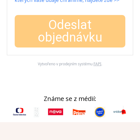
kterých vaše údaje chráníme, najdete zde >>
Odeslat
objednávku
Vytvořeno v prodejním systému
FAPI
.
Známe se z médií: