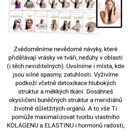
Zvědoměníme nevědomé návyky, které
přidělávají vrásky ve tváři, neduhy v oblasti
(i těch neviditelných). Uvolníme i místa, kde
jsou silné spasmy, zatuhlosti. Vyživíme
podkoží včetně detoxikace hlubokých
struktur a měkkých tkání. Dosáhneš
okysličení buněčných struktur a meridiánů
životně důletžitých orgánů. A to vše Ti
pomůže maximalizovat tvorbu vlastního
KOLAGENU a ELASTINU i hormonů radosti,