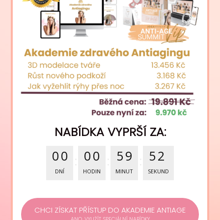
NABÍDKA VYPRŠÍ ZA:
0
0
0
0
5
9
5
1
DNÍ
HODIN
MINUT
SEKUND
CHCI ZÍSKAT PŘÍSTUP DO AKADEMIE ANTIAGE
ANO, VYUŽÍT SPECIÁLNÍ NABÍDKY