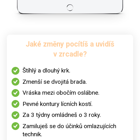
Jaké změny pocítíš a uvidíš
v zrcadle?
Štíhlý a dlouhý krk.
Zmenší se dvojitá brada.
Vráska mezi obočím oslábne.
Pevné kontury lícních kostí.
Za 3 týdny omládneš o 3 roky.
Zamiluješ se do účinků omlazujících
technik.