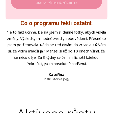
ANO, VYUŽÍT SPECIÁLNÍ NABÍDKY
Co o programu řekli ostatní:
"Je to fakt účinné. Dělala jsem si denně fotky, abych viděla
změny. Výsledky mi hodně zvedly sebevědomí. Přesně to
jsem potřebovala. Ráda se teď dívám do zrcadla. Užívám
si, že vidím mladší já." Manžel si už po 10 dnech všiml, že
se něco děje. Za 3 týdny cvičení mi lichotil kdekdo.
Pokračuji, jsem absolutně nadšená.
Kateřina
instruktorka jógy