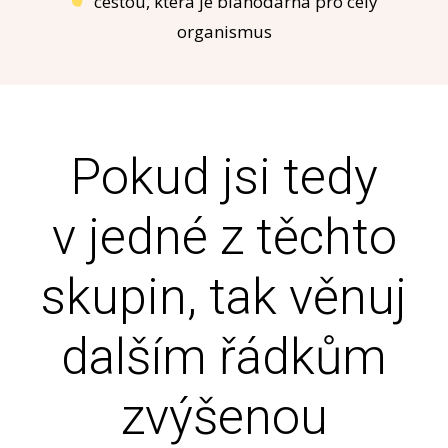
cestou, která je blahodárná pro celý
organismus
Pokud jsi tedy
v jedné z těchto
skupin, tak věnuj
dalším řádkům
zvýšenou