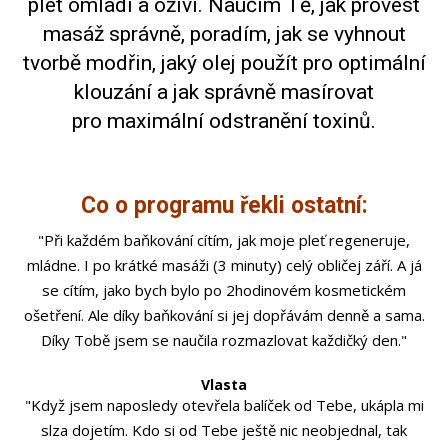
pleť omladí a oživí. Naučím Tě, jak provést
masáž správně, poradím, jak se vyhnout
tvorbě modřin, jaký olej použít pro optimální
klouzání a jak správně masírovat
pro maximální odstranění toxinů.
Co o programu řekli ostatní:
"Při každém baňkování cítím, jak moje pleť regeneruje,
mládne. I po krátké masáži (3 minuty) celý obličej září. A já
se cítím, jako bych bylo po 2hodinovém kosmetickém
ošetření. Ale díky baňkování si jej dopřávám denně a sama.
Díky Tobě jsem se naučila rozmazlovat každičký den."
Vlasta
"Když jsem naposledy otevřela balíček od Tebe, ukápla mi
slza dojetím. Kdo si od Tebe ještě nic neobjednal, tak