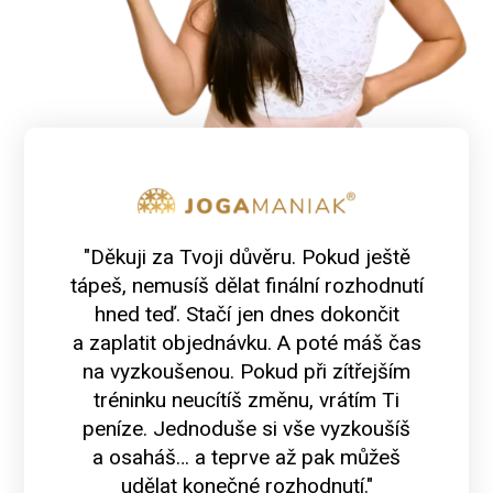
"Děkuji za Tvoji důvěru. Pokud ještě
tápeš, nemusíš dělat finální rozhodnutí
hned teď. Stačí jen dnes dokončit
a zaplatit objednávku. A poté máš čas
na vyzkoušenou. Pokud při zítřejším
tréninku neucítíš změnu, vrátím Ti
peníze. Jednoduše si vše vyzkoušíš
a osaháš… a teprve až pak můžeš
udělat konečné rozhodnutí."