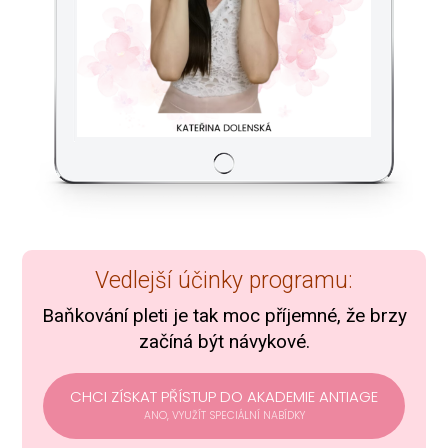
Vedlejší účinky programu:
Baňkování pleti je tak moc příjemné, že brzy
začíná být návykové.
CHCI ZÍSKAT PŘÍSTUP DO AKADEMIE ANTIAGE
ANO, VYUŽÍT SPECIÁLNÍ NABÍDKY