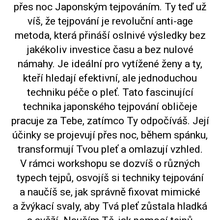
přes noc Japonským tejpováním. Ty teď už
víš, že tejpování je revoluční anti-age
metoda, která přináší oslnivé výsledky bez
jakékoliv investice času a bez nulové
námahy. Je ideální pro vytížené ženy a ty,
kteří hledají efektivní, ale jednoduchou
techniku péče o pleť. Tato fascinující
technika japonského tejpování obličeje
pracuje za Tebe, zatímco Ty odpočíváš. Její
účinky se projevují přes noc, během spánku,
transformují Tvou pleť a omlazují vzhled.
V rámci workshopu se dozvíš o různých
typech tejpů, osvojíš si techniky tejpování
a naučíš se, jak správně fixovat mimické
a žvýkací svaly, aby Tvá pleť zůstala hladká