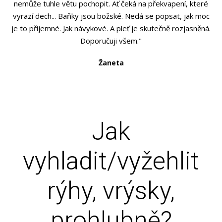
nemůže tuhle větu pochopit. Ať čeká na překvapení, které
vyrazí dech... Baňky jsou božské. Nedá se popsat, jak moc
je to příjemné. Jak návykové. A pleť je skutečně rozjasněná.
Doporučuji všem."
Žaneta
Jak
vyhladit/vyžehlit
rýhy, vrýsky,
prohlubně?