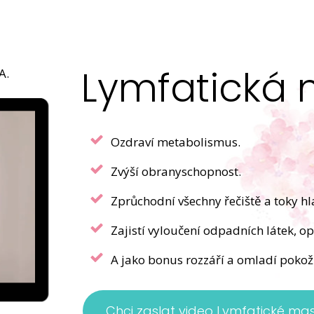
Lymfatická 
A.
Ozdraví metabolismus.
Zvýší obranyschopnost.
Zprůchodní všechny řečiště a toky hl
Zajistí vyloučení odpadních látek, opt
A jako bonus rozzáří a omladí pokožk
Chci zaslat video Lymfatické m