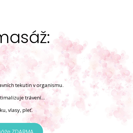
masáž:
avních tekutin v organismu.
imalizuje trávení...
u, vlasy, pleť.
asáže ZDARMA