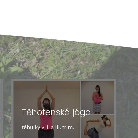
Těhotenská jóga
těhulky v II. a III. trim.