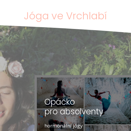
Jóga ve Vrchlabí
Opáčko
pro absolventy
hormonální jógy