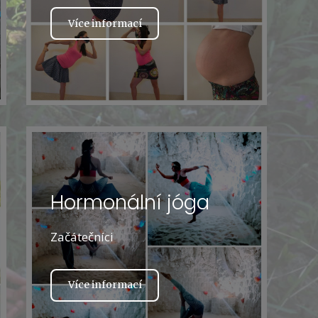
Více informací
Hormonální jóga
Začátečníci
Více informací