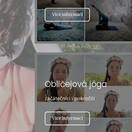
Více informací
Obličejová jóga
začátečníci i pokročilí
Více informací