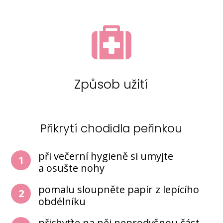
Způsob užití
Přikrytí chodidla peřinkou
při večerní hygieně si umyjte
1
a osušte nohy
pomalu sloupněte papír z lepícího
2
obdélníku
přichyťte na něj neprodyšnou část