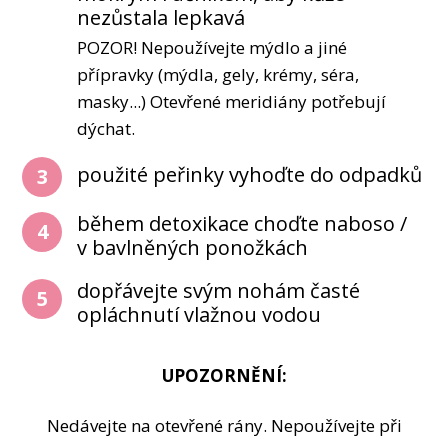
nezůstala lepkavá
POZOR! Nepoužívejte mýdlo a jiné
přípravky (mýdla, gely, krémy, séra,
masky...) Otevřené meridiány potřebují
dýchat.
použité peřinky vyhoďte do odpadků
3
během detoxikace choďte naboso /
4
v bavlněných ponožkách
dopřávejte svým nohám časté
5
opláchnutí vlažnou vodou
UPOZORNĚNÍ:
Nedávejte na otevřené rány. Nepoužívejte při