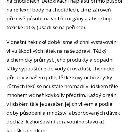
na chodidlech. Detoxikační náplasti přímo působí
na reflexní body na chodidlech, čímž zároveň
příznivě působí na vnitřní orgány a absorbují
toxické látky (usadí se na peřince).
V dnešní hektické době jsme všichni vystavováni
vlivu škodlivých látek na naše zdraví. Těžký
a chemický průmysl, jeho produkty a odpadní
látky vypouštěné do vody či ovzduší, chemické
přísady v našem jídle, těžké kovy nebo zbytky
různých léků se neustále hromadí v lidském těle
mnohem víc než kdykoliv předtím. Každý orgán
v lidském těle je zasažen jejich vlivem a podle
doby působení a množství absorbovaných dávek
dochází k zhoršování zdravotního stavu až
k poškození tkání.