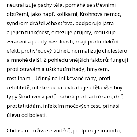
neutralizuje pachy těla, pomáhá se střevními
obtížemi, jako např. kolikami, Krohnova nemoc,
syndrom dráždivého střeva, podporuje játra
a jejich funkčnost, omezuje průjmy, redukuje
zvracení a pocity nevolnosti, mají protiinfekční
efekt, protivředový účinek, normalizuje cholesterol
a mnohé další. Z pohledu vnějších faktorů: fungují
proti otravám a uštknutím hady, hmyzem,
rostlinami, účinný na infikované rány, proti
celulitidě, infekce ucha, extrahuje z těla všechny
typy škodlivin a jedů, zabírá proti artrózám, dně,
prostatitidám, infekcím močových cest, přináší
úlevu od bolesti.
Chitosan – užívá se vnitřně, podporuje imunitu,