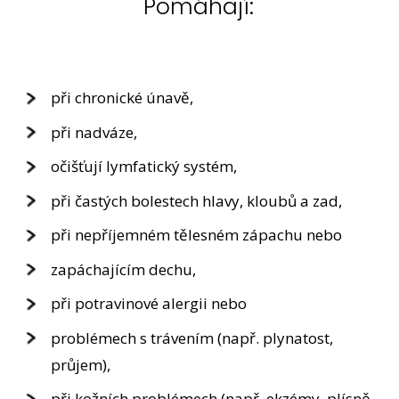
Pomáhají:
při chronické únavě,
při nadváze,
očišťují lymfatický systém,
při častých bolestech hlavy, kloubů a zad,
při nepříjemném tělesném zápachu nebo
zapáchajícím dechu,
při potravinové alergii nebo
problémech s trávením (např. plynatost,
průjem),
při kožních problémech (např. ekzémy, plísně,