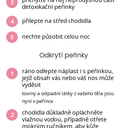
3
detoxikační peřinky
přilepte na střed chodidla
4
nechte působit celou noc
5
Odkrytí peřinky
ráno odlepte náplast i s peřinkou,
1
jejíž obsah vás nebo váš nos může
vyděsit
toxiny a odpadní látky z vašeho těla jsou
nyní v peřince
chodidla důkladně opláchněte
2
vlažnou vodou, případně otřete
mokrým ručníkem, aby kůže