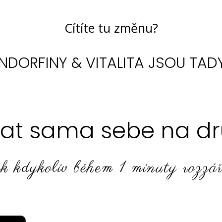
Cítíte tu změnu?
NDORFINY & VITALITA JSOU TAD
dat sama sebe na dr
ak kdykoliv během 1 minuty rozzář