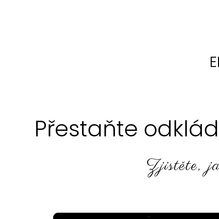
E
Přestaňte odklá
Zjistěte, j