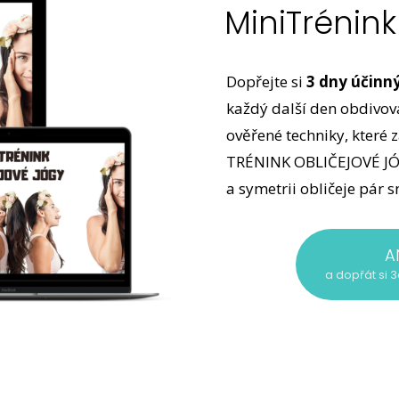
MiniTrénink
Dopřejte si
3 dny účinn
každý další den obdivovat
ověřené techniky, které 
TRÉNINK OBLIČEJOVÉ JÓGY
a symetrii obličeje pár 
A
a dopřát si 