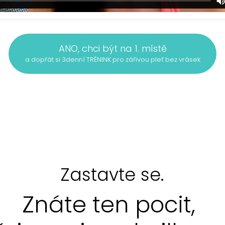
ANO, chci být na 1. místě
a dopřát si 3denní TRÉNINK pro zářivou pleť bez vrásek
Zastavte se.
Znáte ten pocit,