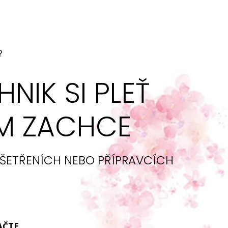
?
IK SI PLEŤ
M ZACHCE
 OŠETŘENÍCH NEBO PŘÍPRAVCÍCH
AČTE