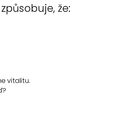
 způsobuje, že:
e vitalitu.
ď?