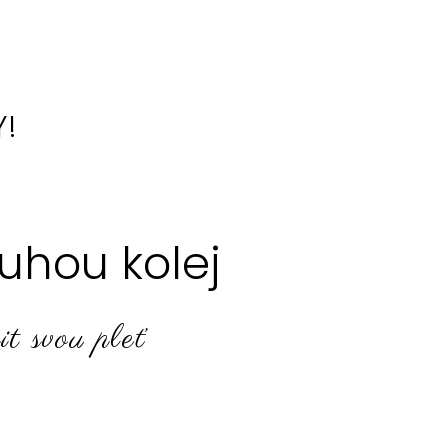
Y!
uhou kolej
it svou pleť