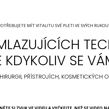
POTŘEBUJETE MÍT VITALITU SVÉ PLETI VE SVÝCH RUKOU
AZUJÍCÍCH TECHN
E
KDYKOLIV
SE VÁ
 CHIRURGII, PŘÍSTROJÍCH, KOSMETICKÝCH
NĚTE SI ZVUK VE VIDEU A VYČKEJTE, NEŽ SE VIDEO N