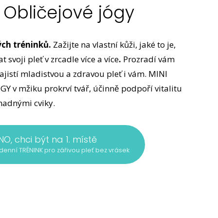
 Obličejové jógy
ých tréninků.
Zažijte na vlastní kůži, jaké to je,
 svoji pleť v zrcadle více a více
.
Prozradí vám
zajistí mladistvou a zdravou pleť i vám. MINI
 v mžiku prokrví tvář, účinně podpoří vitalitu
snadnými cviky.
NO, chci být na 1. místě
3denní TRÉNINK pro zářivou pleť bez vrásek