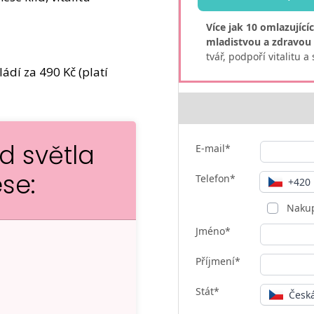
Více jak 10 omlazující
mladistvou a zdravou 
tvář, podpoří vitalitu a
dí za 490 Kč (platí
 světla
E-mail*
ese:
Telefon*
+420
Nakup
Jméno*
Příjmení*
Stát*
Česká