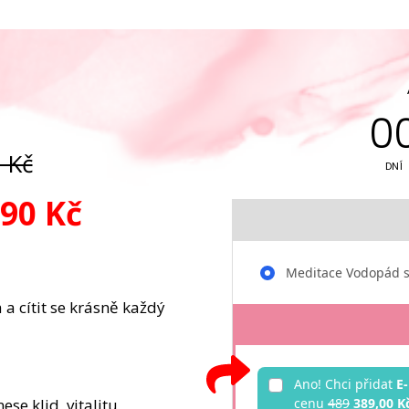
0
 Kč
DNÍ
90 Kč
Meditace Vodopád s
 a cítit se krásně každý
Ano! Chci přidat
E
nese klid, vitalitu
cenu
489
389,00 K