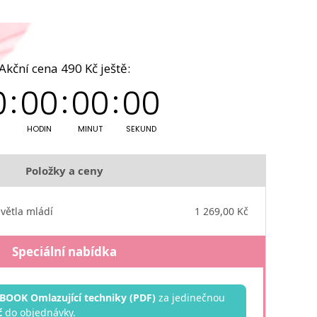
Akční cena 490 Kč ještě:
0
0
0
0
0
0
0
HODIN
MINUT
SEKUND
Položky a ceny
větla mládí
1 269,00 Kč
Speciální nabídka
-BOOK Omlazující techniky (PDF)
za jedinečnou
č
do objednávky.