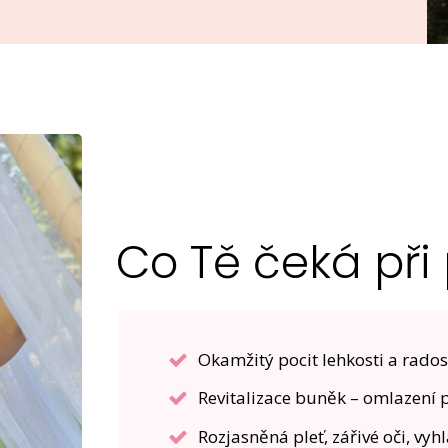
Co Tě čeká při
Okamžitý pocit lehkosti a radost
Revitalizace buněk – omlazení ple
Rozjasněná pleť, zářivé oči, vyh