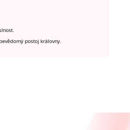
lnost.
ebevědomý postoj královny.