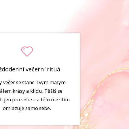
ždodenní večerní rituál
ý večer se stane Tvým malým
uálem krásy a klidu. Těšíš se
li jen pro sebe – a tělo mezitím
omlazuje samo sebe.