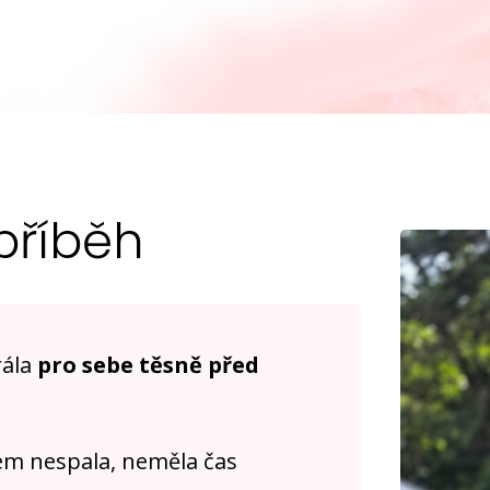
příběh
rála
pro sebe těsně před
em nespala, neměla čas