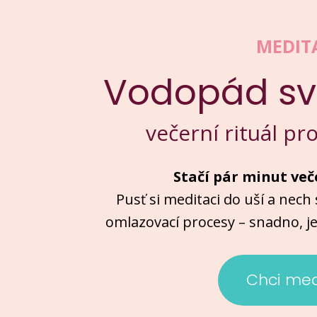
MEDIT
Vodopád sv
večerní rituál pr
Stačí pár minut več
Pusť si meditaci do uší a nech 
omlazovací procesy – snadno, j
Chci med