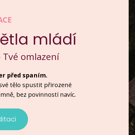
ACE
ětla mládí
o Tvé omlazení
er před spaním.
své tělo spustit přirozené
emně, bez povinností navíc.
itaci