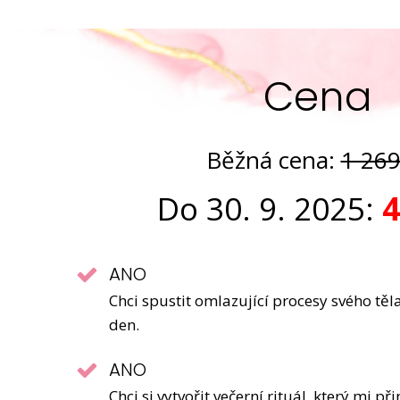
Cena
Běžná cena:
1 269
Do 30. 9. 2025:
4
ANO
Chci spustit omlazující procesy svého těla
den.
ANO
Chci si vytvořit večerní rituál, který mi při