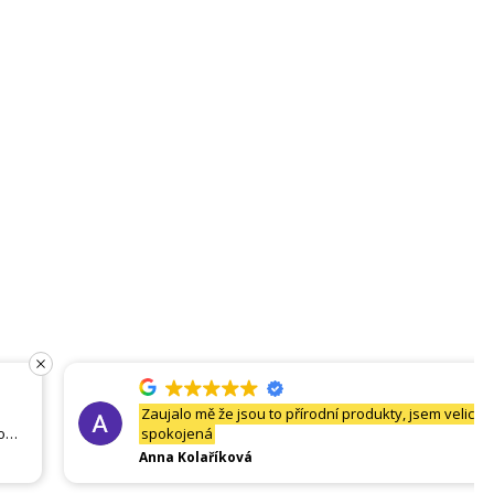
Zaujalo mě že jsou to přírodní produkty, jsem velice
spokojená
Anna Kolaříková