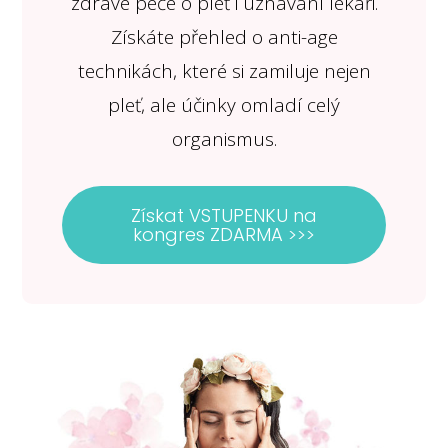
zdravé péče o pleť i uznávaní lékaři.
Získáte přehled o anti-age
technikách, které si zamiluje nejen
pleť, ale účinky omladí celý
organismus.
Získat VSTUPENKU na
kongres ZDARMA >>>