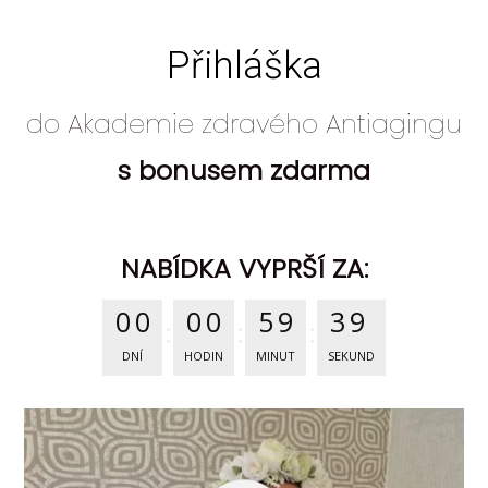
Přihláška
do Akademie zdravého Antiagingu
s bonusem zdarma
NABÍDKA VYPRŠÍ ZA:
0
0
0
0
5
9
3
8
DNÍ
HODIN
MINUT
SEKUND