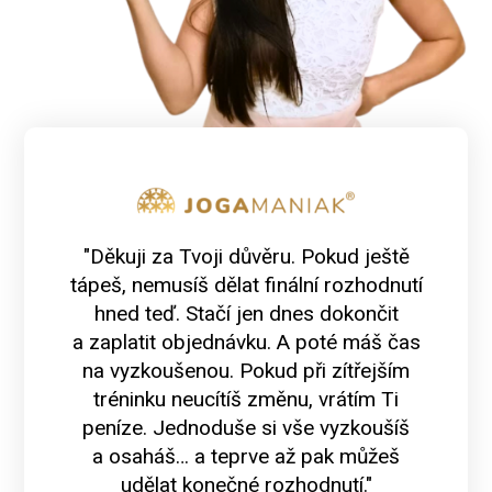
"Děkuji za Tvoji důvěru. Pokud ještě
tápeš, nemusíš dělat finální rozhodnutí
hned teď. Stačí jen dnes dokončit
a zaplatit objednávku. A poté máš čas
na vyzkoušenou. Pokud při zítřejším
tréninku neucítíš změnu, vrátím Ti
peníze. Jednoduše si vše vyzkoušíš
a osaháš… a teprve až pak můžeš
udělat konečné rozhodnutí."