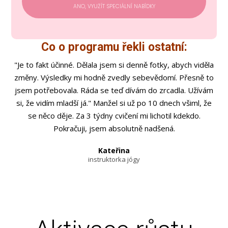
ANO, VYUŽÍT SPECIÁLNÍ NABÍDKY
Co o programu řekli ostatní:
"Je to fakt účinné. Dělala jsem si denně fotky, abych viděla
změny. Výsledky mi hodně zvedly sebevědomí. Přesně to
jsem potřebovala. Ráda se teď dívám do zrcadla. Užívám
si, že vidím mladší já." Manžel si už po 10 dnech všiml, že
se něco děje. Za 3 týdny cvičení mi lichotil kdekdo.
Pokračuji, jsem absolutně nadšená.
Kateřina
instruktorka jógy