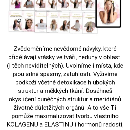
Zvědoměníme nevědomé návyky, které
přidělávají vrásky ve tváři, neduhy v oblasti
(i těch neviditelných). Uvolníme i místa, kde
jsou silné spasmy, zatuhlosti. Vyživíme
podkoží včetně detoxikace hlubokých
struktur a měkkých tkání. Dosáhneš
okysličení buněčných struktur a meridiánů
životně důletžitých orgánů. A to vše Ti
pomůže maximalizovat tvorbu vlastního
KOLAGENU a ELASTINU i hormonů radosti,