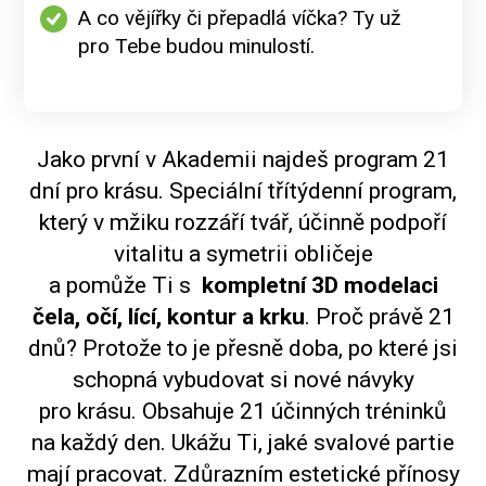
A co vějířky či přepadlá víčka? Ty už
pro Tebe budou minulostí.
Jako první v Akademii najdeš program 21
dní pro krásu. Speciální třítýdenní program,
který v mžiku rozzáří tvář, účinně podpoří
vitalitu a symetrii obličeje
a pomůže Ti s
kompletní 3D modelaci
čela, očí, lící, kontur a krku
. Proč právě 21
dnů? Protože to je přesně doba, po které jsi
schopná vybudovat si nové návyky
pro krásu. Obsahuje 21 účinných tréninků
na každý den. Ukážu Ti, jaké svalové partie
mají pracovat. Zdůrazním estetické přínosy