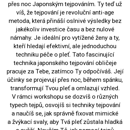
přes noc Japonským tejpováním. Ty teď už
víš, že tejpování je revoluční anti-age
metoda, která přináší oslnivé výsledky bez
jakékoliv investice času a bez nulové
námahy. Je ideální pro vytížené ženy a ty,
kteří hledají efektivní, ale jednoduchou
techniku péče o pleť. Tato fascinující
technika japonského tejpování obličeje
pracuje za Tebe, zatímco Ty odpočíváš. Její
účinky se projevují přes noc, během spánku,
transformují Tvou pleť a omlazují vzhled.
V rámci workshopu se dozvíš o různých
typech tejpů, osvojíš si techniky tejpování
a naučíš se, jak správně fixovat mimické
a žvýkací svaly, aby Tvá pleť zůstala hladká