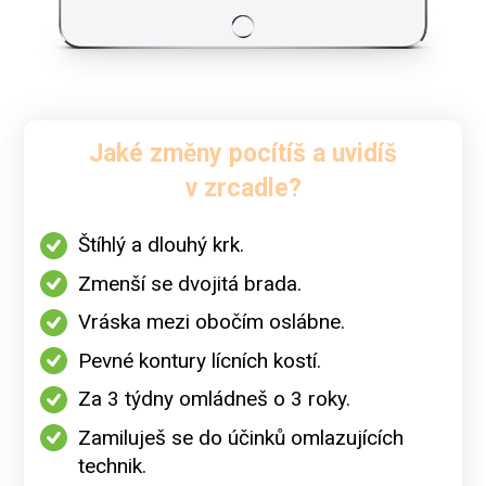
Jaké změny pocítíš a uvidíš
v zrcadle?
Štíhlý a dlouhý krk.
Zmenší se dvojitá brada.
Vráska mezi obočím oslábne.
Pevné kontury lícních kostí.
Za 3 týdny omládneš o 3 roky.
Zamiluješ se do účinků omlazujících
technik.