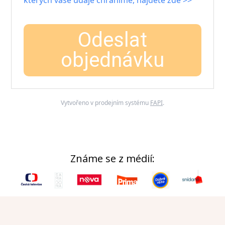
kterých vaše údaje chráníme, najdete zde >>
Odeslat
objednávku
Vytvořeno v prodejním systému
FAPI
.
Známe se z médií: