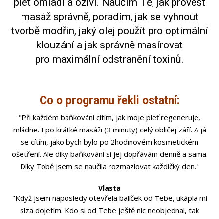
pleť omladí a oživí. Naučím Tě, jak provést
masáž správně, poradím, jak se vyhnout
tvorbě modřin, jaký olej použít pro optimální
klouzání a jak správně masírovat
pro maximální odstranění toxinů.
Co o programu řekli ostatní:
"Při každém baňkování cítím, jak moje pleť regeneruje,
mládne. I po krátké masáži (3 minuty) celý obličej září. A já
se cítím, jako bych bylo po 2hodinovém kosmetickém
ošetření. Ale díky baňkování si jej dopřávám denně a sama.
Díky Tobě jsem se naučila rozmazlovat každičký den."
Vlasta
"Když jsem naposledy otevřela balíček od Tebe, ukápla mi
slza dojetím. Kdo si od Tebe ještě nic neobjednal, tak