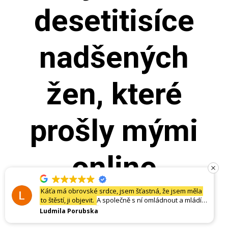
desetitisíce
nadšených
žen, které
prošly mými
online
programy.
Jsem na začátku, ale už teď cítím, že se dějou velké
změny
.. Díky
Kristýna Železná