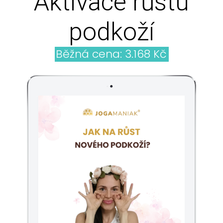
Aktivace růstu
podkoží
Běžná cena: 3.168 Kč