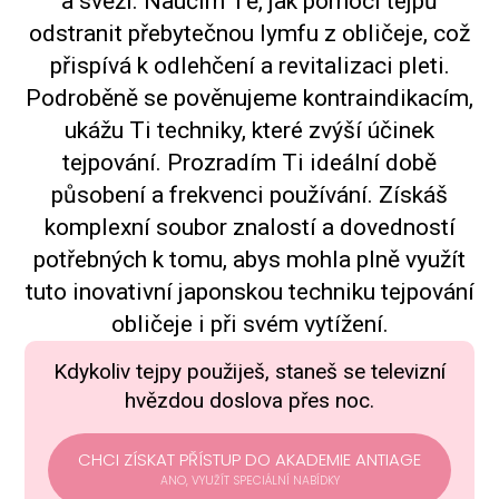
a svěží. Naučím Tě, jak pomocí tejpů
odstranit přebytečnou lymfu z obličeje, což
přispívá k odlehčení a revitalizaci pleti.
Podroběně se pověnujeme kontraindikacím,
ukážu Ti techniky, které zvýší účinek
tejpování. Prozradím Ti ideální době
působení a frekvenci používání. Získáš
komplexní soubor znalostí a dovedností
potřebných k tomu, abys mohla plně využít
tuto inovativní japonskou techniku tejpování
obličeje i při svém vytížení.
Kdykoliv tejpy použiješ, staneš se televizní
hvězdou doslova přes noc.
CHCI ZÍSKAT PŘÍSTUP DO AKADEMIE ANTIAGE
ANO, VYUŽÍT SPECIÁLNÍ NABÍDKY