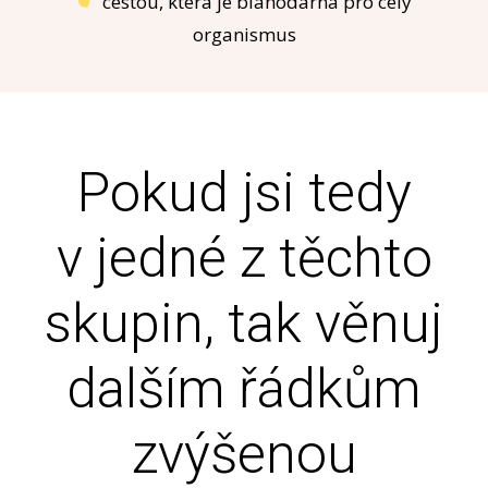
cestou, která je blahodárná pro celý
organismus
Pokud jsi tedy
v jedné z těchto
skupin, tak věnuj
dalším řádkům
zvýšenou