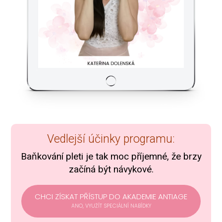
Vedlejší účinky programu:
Baňkování pleti je tak moc příjemné, že brzy
začíná být návykové.
CHCI ZÍSKAT PŘÍSTUP DO AKADEMIE ANTIAGE
ANO, VYUŽÍT SPECIÁLNÍ NABÍDKY