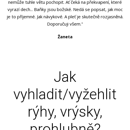
nemůže tuhle větu pochopit. Ať čeká na překvapení, které
vyrazí dech... Baňky jsou božské. Nedá se popsat, jak moc
je to příjemné. Jak návykové. A pleť je skutečně rozjasněná.
Doporučuji všem."
Žaneta
Jak
vyhladit/vyžehlit
rýhy, vrýsky,
prohlubně?