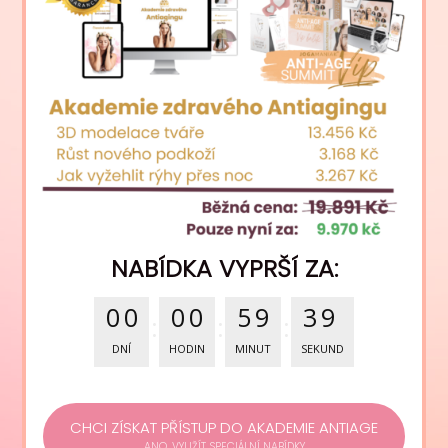
NABÍDKA VYPRŠÍ ZA:
0
0
0
0
5
9
3
8
DNÍ
HODIN
MINUT
SEKUND
CHCI ZÍSKAT PŘÍSTUP DO AKADEMIE ANTIAGE
ANO, VYUŽÍT SPECIÁLNÍ NABÍDKY