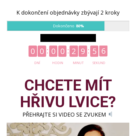
K dokončení objednávky zbývají 2 kroky
Dokončeno
80%
0
0
0
0
2
9
5
6
DNÍ
HODIN
MINUT
SEKUND
CHCETE MÍT
HŘIVU LVICE?
PŘEHRAJTE SI VIDEO SE ZVUKEM