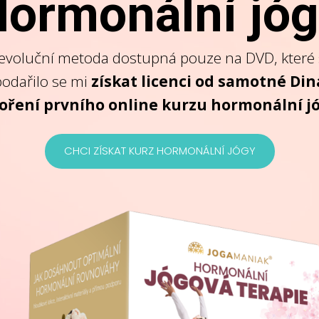
ormonální jó
revoluční metoda dostupná pouze na DVD, které s
 podařilo se mi
získat licenci od samotné Di
voření prvního online kurzu hormonální j
CHCI ZÍSKAT KURZ HORMONÁLNÍ JÓGY