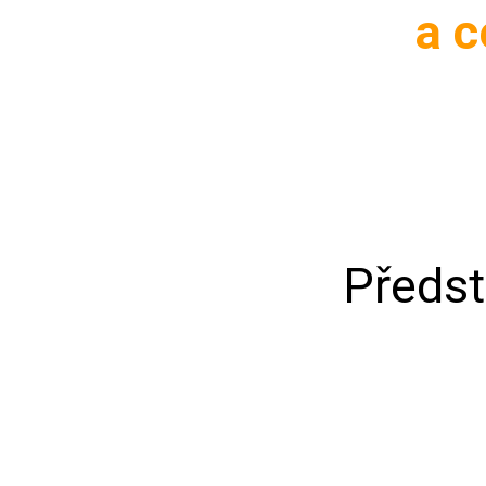
a c
Předst