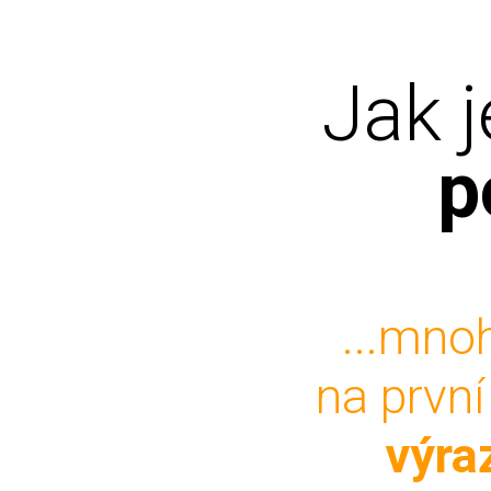
Jak 
p
...mno
na první
výraz