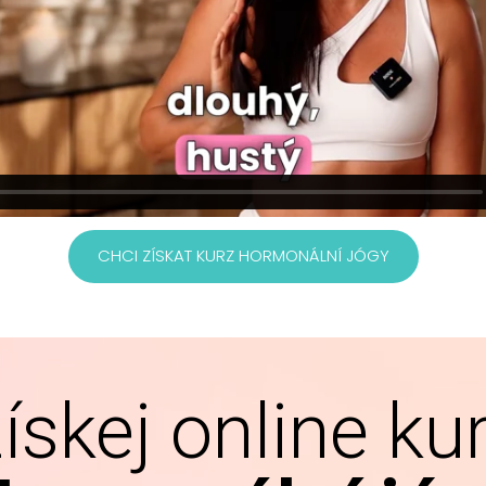
CHCI ZÍSKAT KURZ HORMONÁLNÍ JÓGY
ískej online ku