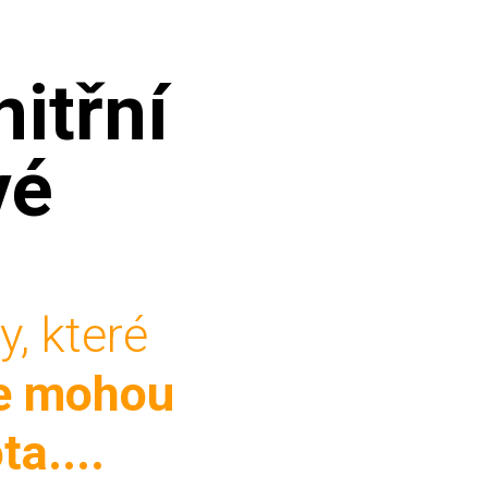
nitřní
vé
, které
e mohou
ta....