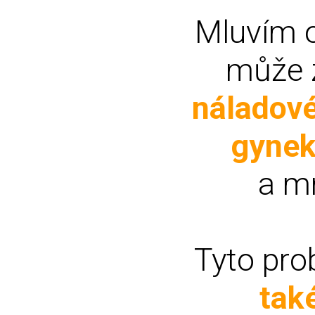
Mluvím o
může 
náladové
gyneko
a m
Tyto pro
také