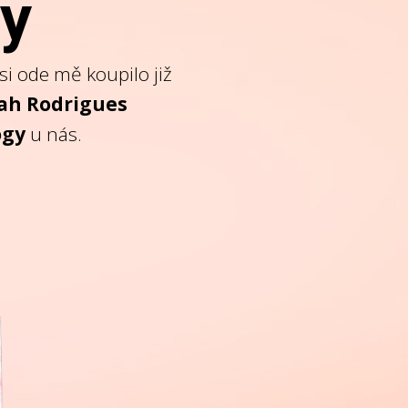
gy
i ode mě koupilo již
nah Rodrigues
ógy
u nás.