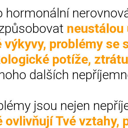
 hormonální nerovnová
způsobovat
neustálou 
 výkyvy, problémy se
logické potíže, ztrátu
noho dalších nepříjemno
blémy jsou nejen nepří
 ovlivňují Tvé vztahy, 