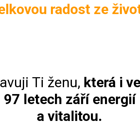
elkovou radost ze živ
avuji Ti ženu,
která i v
97 letech září energií
a vitalitou.