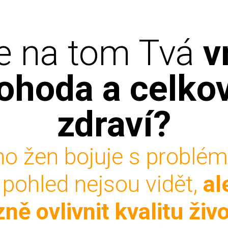
je na tom Tvá
v
ohoda a celko
zdraví?
ho žen bojuje s problémy
 pohled nejsou vidět,
al
ně ovlivnit kvalitu živo