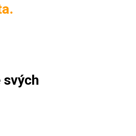
ota.
e svých