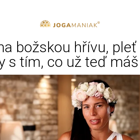
na božskou hřívu, pleť i
 s tím, co už teď m