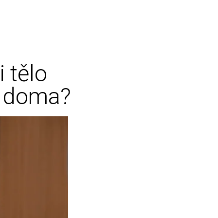
 tělo
áš doma?