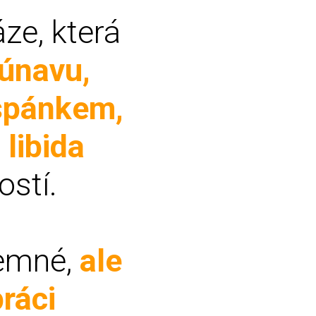
ze, která
únavu,
 spánkem,
 libida
stí.
jemné,
ale
práci