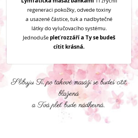
Lymfatická masáž baňkami
Ti zrychlí
regeneraci pokožky, odvede toxiny
a usazené částice, tuk a nadbytečné
látky do vylučovacího systému.
Jednoduše
pleť rozzáří a Ty se budeš
cítit krásná.
Slibuju Ti, po takové masáži se budeš cítit
blažená
a Tvá pleť bude nádherná.