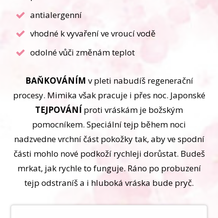
antialergenní
vhodné k vyvaření ve vroucí vodě
odolné vůči změnám teplot
BAŇKOVÁNÍM
v pleti nabudíš regenerační
procesy. Mimika však pracuje i přes noc. Japonské
TEJPOVÁNÍ
proti vráskám je božským
pomocníkem. Speciální tejp během noci
nadzvedne vrchní část pokožky tak, aby ve spodní
části mohlo nové podkoží rychleji dorůstat. Budeš
mrkat, jak rychle to funguje. Ráno po probuzení
tejp odstraníš a i hluboká vráska bude pryč.