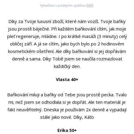
Vytvořeno v prodejním systému
FAPI
.
Díky za Tvoje luxusní zboží, které nám vozíš. Tvoje baňky
jsou prostě báječné. Při každém baňkování cítím, jak moje
pleť regeneruje, mládne. I po krátké masáži (3 minuty) celý
obličej září. A já se cítím, jako bych bylo po 2 hodinovém
kosmetickém ošetření. Ale díky baňkování si jej dopřávám
denně a sama. Díky Tobě jsem se naučila rozmazlovat
každičký den.
Vlasta 40+
Baňkování miluji a baňky od Tebe jsou prostě pecka. Tvalo
mi, než jsem se odhodlala si je dopřát. Ale ten materiál je
fakt neuvěřitelný. Dneska je používám 2x denně a vypadají
stále jako nové. Díky, Káťo
Erika 50+