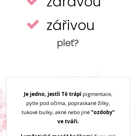
zdravou
zářivou
pleť?
Je jedno, jestli Tě trápí
pigmentace,
pytle pod očima, popraskané žilky,
tukové bulky, akné nebo jiné
"ozdoby"
ve tváři.