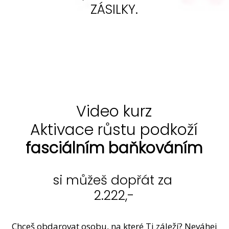
ZÁSILKY.
Video kurz
Aktivace růstu podkoží
fasciálním baňkováním
si můžeš dopřát za
2.222,-
Chceš obdarovat osobu, na které Ti záleží? Neváhej