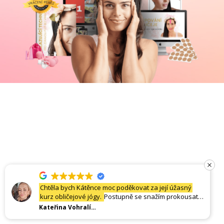
Chtěla bych Kátěnce moc poděkovat za její úžasný
kurz obličejové jógy.
Postupně se snažím prokousat
všemi lekcemi a každá chvíle s Káťou je úžasně
Kateřina Vohralíková
obohacující o nové techniky a především informace.
Už se moc těším na postupné výsledky a věřím, že z