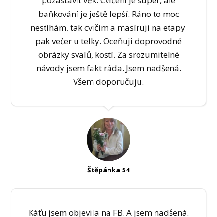
pozastavit věk. Cvičení je super, ale
baňkování je ještě lepší. Ráno to moc
nestíhám, tak cvičím a masíruji na etapy,
pak večer u telky. Oceňuji doprovodné
obrázky svalů, kostí. Za srozumitelné
návody jsem fakt ráda. Jsem nadšená.
Všem doporučuju.
Štěpánka 54
Káťu jsem objevila na FB. A jsem nadšená.