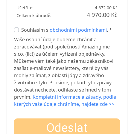
Ušetříte:
4 672,00 Kč
4 970,00 Kč
Celkem k úhradě:
Souhlasím s
obchodními podmínkami
. *
Vaše osobní údaje budeme chránit a
zpracovávat (pod společností Amazing me
s.r.o. (llc)) za účelem vyřízení objednávky.
Můžeme vám také jako našemu zákazníkovi
zasílat e-mailové newslettery, které by vás
mohly zajímat, z oblasti jógy a zdravého
životního stylu. Prosíme, pokud tyto zprávy
dostávat nechcete, odhlaste se hned v tom
prvním.
Kompletní informace a zásady, podle
kterých vaše údaje chráníme, najdete zde >>
Odeslat