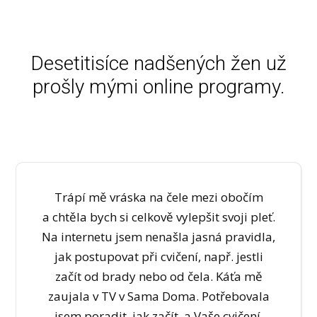
Desetitisíce nadšených žen už
prošly mými online programy.
Trápí mě vráska na čele mezi obočím
a chtěla bych si celkově vylepšit svoji pleť.
Na internetu jsem nenašla jasná pravidla,
jak postupovat při cvičení, např. jestli
začít od brady nebo od čela. Káťa mě
zaujala v TV v Sama Doma. Potřebovala
jsem poradit, jak začít, a Vaše cvičení,