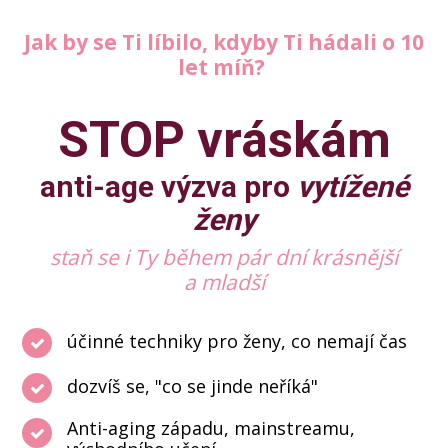
Jak by se Ti líbilo, kdyby Ti hádali o 10
let míň?
STOP vráskám
anti-age výzva pro
vytížené
ženy
staň se i Ty během pár dní krásnější
a mladší
účinné techniky pro ženy, co nemají čas
dozvíš se, "co se jinde neříká"
Anti-aging západu, mainstreamu,