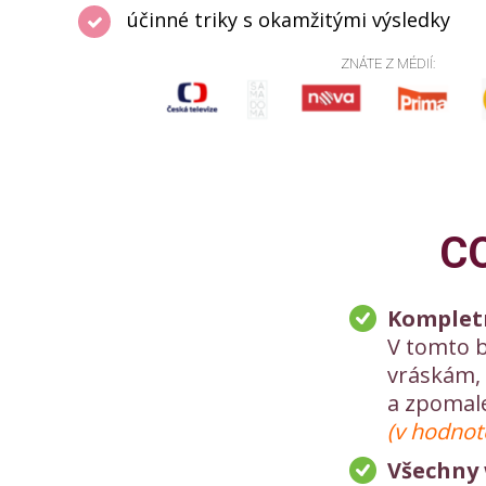
účinné triky s okamžitými výsledky
ZNÁTE Z MÉDIÍ:
C
Kompletn
V tomto b
vráskám, 
a zpomale
(v hodnot
Všechny 