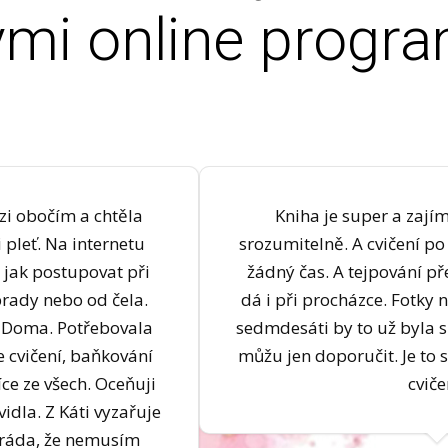
mi online progra
zi obočím a chtěla
Kniha je super a zaj
i pleť. Na internetu
srozumitelně. A cvičení p
 jak postupovat při
žádný čas. A tejpování př
 brady nebo od čela.
dá i při procházce. Fotky
 Doma. Potřebovala
sedmdesáti by to už byla 
e cvičení, baňkování
můžu jen doporučit. Je to 
íce ze všech. Oceňuji
cviče
idla. Z Káti vyzařuje
m ráda, že nemusím