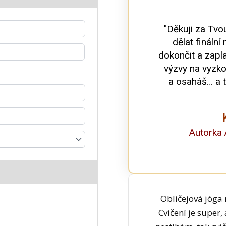
"Děkuji za Tvo
dělat finální
dokončit a zapl
výzvy na vyzk
a osaháš… a 
Autorka
Obličejová jóga 
Cvičení je super,