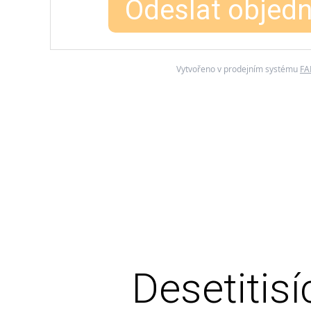
Odeslat objed
Vytvořeno v prodejním systému
FA
Desetitis