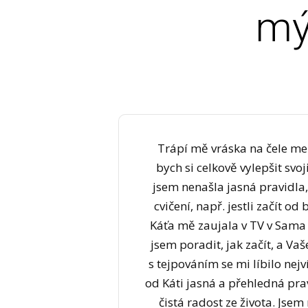
mý
Trápí mě vráska na čele me
bych si celkově vylepšit svoj
jsem nenašla jasná pravidla,
cvičení, např. jestli začít od
Káťa mě zaujala v TV v Sama
jsem poradit, jak začít, a Vaš
s tejpováním se mi líbilo nejv
od Káti jasná a přehledná prav
čistá radost ze života. Jse