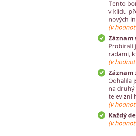
Tento bon
v klidu p
nových in
(v hodnot
Záznam 
Probírali 
radami, k
(v hodnot
Záznam z
Odhalila 
na druhý d
televizní
(v hodnot
Každý de
(v hodnotě