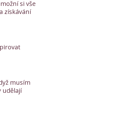
možní si vše
a získávání
spirovat
když musím
 udělají