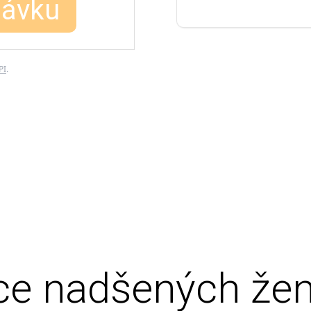
návku
PI
.
íce nadšených žen