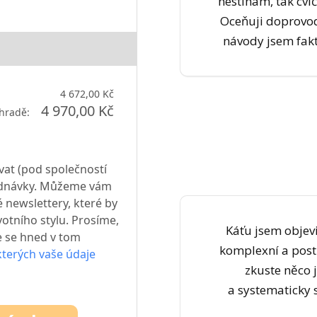
nestíhám, tak cvič
Oceňuji doprovod
návody jsem fak
4 672,00 Kč
4 970,00 Kč
hradě:
at (pod společností
bjednávky. Můžeme vám
 newslettery, které by
votního stylu. Prosíme,
Káťu jsem objevi
e se hned v tom
komplexní a pos
kterých vaše údaje
zkuste něco 
a systematicky 