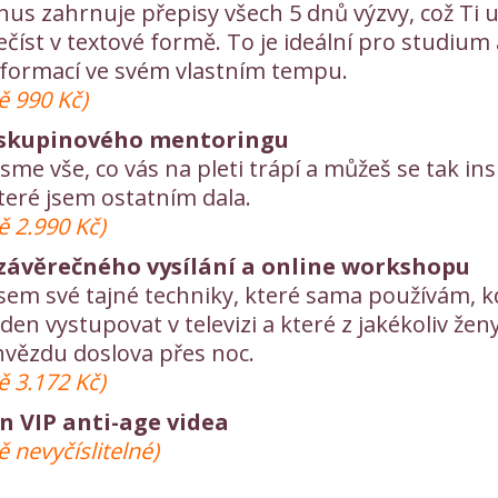
us zahrnuje přepisy všech 5 dnů výzvy, což Ti u
řečíst v textové formě. To je ideální pro studium 
formací ve svém vlastním tempu.
ě 990 Kč)
skupinového mentoringu
jsme vše, co vás na pleti trápí a můžeš se tak in
teré jsem ostatním dala.
ě 2.990 Kč)
ávěrečného vysílání a online workshopu
jsem své tajné techniky, které sama používám, 
en vystupovat v televizi a které z jakékoliv ženy
 hvězdu doslova přes noc.
ě 3.172 Kč)
n VIP anti-age videa
 nevyčíslitelné)