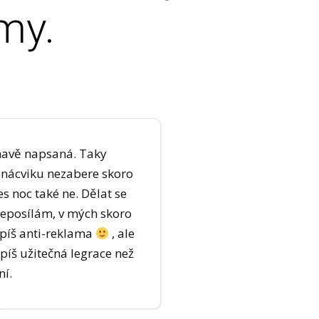
my.
ímavě napsaná. Taky
o nácviku nezabere skoro
es noc také ne. Dělat se
 neposílám, v mých skoro
spíš anti-reklama
, ale
spíš užitečná legrace než
ní.