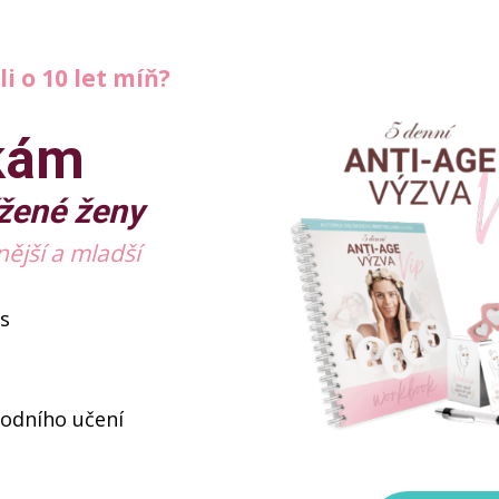
li o 10 let míň?
kám
ížené ženy
nější a mladší
as
hodního učení