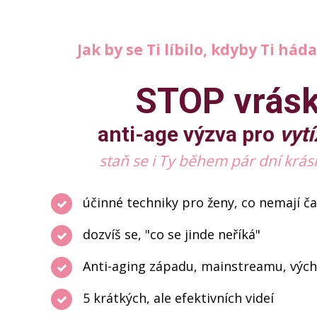
Jak by se Ti líbilo, kdyby Ti háda
STOP vrás
anti-age výzva pro
vyt
staň se i Ty během pár dní krás
účinné techniky pro ženy, co nemají č
dozvíš se, "co se jinde neříká"
Anti-aging západu, mainstreamu, výc
5 krátkých, ale efektivních videí