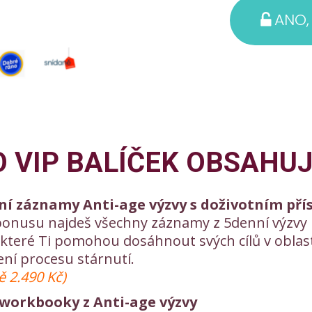
ANO,
O VIP BALÍČEK OBSAHUJ
í záznamy Anti-age výzvy s doživotním př
onusu najdeš všechny záznamy z 5denní výzvy 
které Ti pomohou dosáhnout svých cílů v oblast
ní procesu stárnutí.
ě 2.490 Kč)
workbooky z Anti-age výzvy