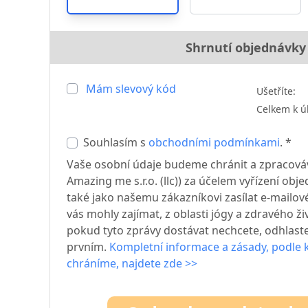
Shrnutí objednávky
Mám slevový kód
Ušetříte:
Celkem k ú
Souhlasím s
obchodními podmínkami
. *
Vaše osobní údaje budeme chránit a zpracováv
Amazing me s.r.o. (llc)) za účelem vyřízení o
také jako našemu zákazníkovi zasílat e-mailové
vás mohly zajímat, z oblasti jógy a zdravého ži
pokud tyto zprávy dostávat nechcete, odhlast
prvním.
Kompletní informace a zásady, podle 
chráníme, najdete zde >>