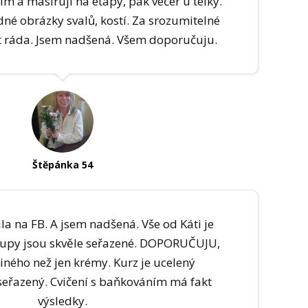
ím a masíruji na etapy, pak večer u telky.
né obrázky svalů, kostí. Za srozumitelné
t ráda. Jsem nadšená. Všem doporučuju.
Štěpánka 54
la na FB. A jsem nadšená. Vše od Káti je
tupy jsou skvěle seřazené. DOPORUČUJU,
jiného než jen krémy. Kurz je ucelený
seřazený. Cvičení s baňkováním má fakt
výsledky.