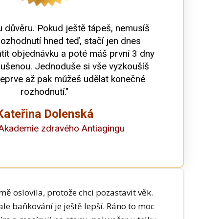
u důvěru. Pokud ještě tápeš, nemusíš
 rozhodnutí hned teď, stačí jen dnes
atit objednávku a poté máš první 3 dny
oušenou. Jednoduše si vše vyzkoušíš
teprve až pak můžeš udělat konečné
rozhodnutí."
Kateřina Dolenská
Akademie zdravého Antiagingu
mě oslovila, protože chci pozastavit věk.
 ale baňkování je ještě lepší. Ráno to moc