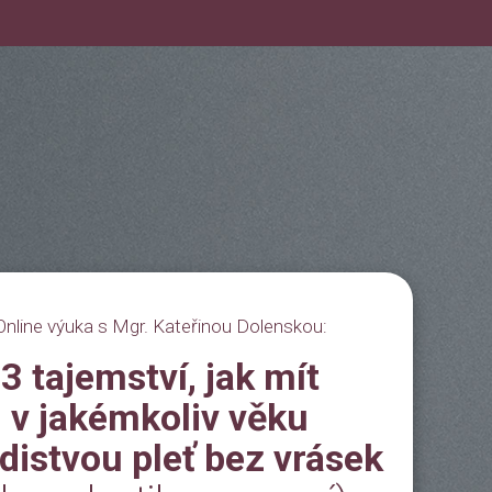
Online výuka s Mgr. Kateřinou Dolenskou:
3 tajemství, jak mít
v jakémkoliv věku
distvou pleť bez vrásek