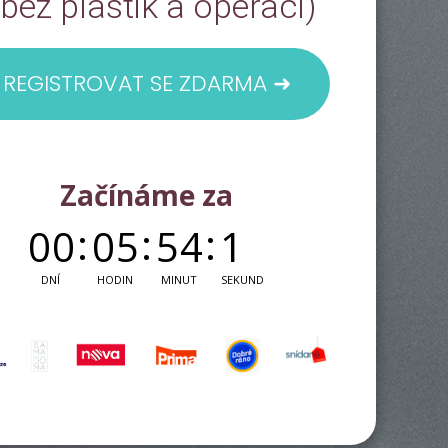
i bez plastik a operací)
REGISTROVAT SE ZDARMA ➜
Začínáme za
0
0
0
5
5
4
1
2
DNÍ
HODIN
MINUT
SEKUND