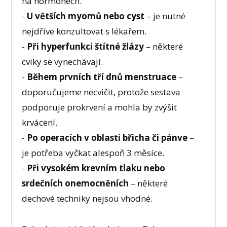
na hormonech.
-
U větších myomů nebo cyst
– je nutné
nejdříve konzultovat s lékařem.
-
Při hyperfunkci štítné žlázy
– některé
cviky se vynechávají.
-
Během prvních tří dnů menstruace
–
doporučujeme necvičit, protože sestava
podporuje prokrvení a mohla by zvýšit
krvácení.
-
Po operacích v oblasti břicha či pánve
–
je potřeba vyčkat alespoň 3 měsíce.
-
Při vysokém krevním tlaku nebo
srdečních onemocněních
– některé
dechové techniky nejsou vhodné.