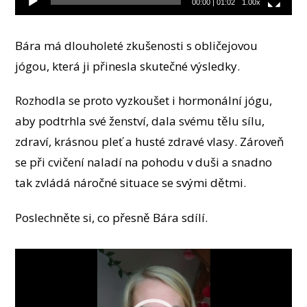
00:00
|
01:02
1.00x
Bára má dlouholeté zkušenosti s obličejovou
jógou, která ji přinesla skutečné výsledky.
Rozhodla se proto vyzkoušet i hormonální jógu,
aby podtrhla své ženství, dala svému tělu sílu,
zdraví, krásnou pleť a husté zdravé vlasy. Zároveň
se při cvičení naladí na pohodu v duši a snadno
tak zvládá náročné situace se svými dětmi.
Poslechněte si, co přesně Bára sdílí.
Video
přehrávač