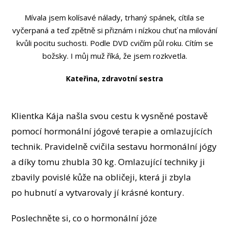
Mívala jsem kolísavé nálady, trhaný spánek, cítila se
vyčerpaná a teď zpětně si přiznám i nízkou chuť na milování
kvůli pocitu suchosti. Podle DVD cvičím půl roku. Cítím se
božsky. I můj muž říká, že jsem rozkvetla.
Kateřina, zdravotní sestra
Klientka Kája našla svou cestu k vysněné postavě
pomocí hormonální jógové terapie a omlazujících
technik. Pravidelně cvičila sestavu hormonální jógy
a díky tomu zhubla 30 kg. Omlazující techniky ji
zbavily povislé kůže na obličeji, která ji zbyla
po hubnutí a vytvarovaly jí krásné kontury.
Poslechněte si, co o hormonální józe