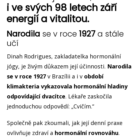
i ve svých 98 letech září
energií a vitalitou.
Narodila
se v roce
1927
a stále
učí
Dinah Rodrigues, zakladatelka hormonální
jógy, je živým důkazem její účinnosti.
Narodila
se v roce 1927
v Brazílii a i v
období
klimakteria vykazovala hormonální hladiny
odpovídající dvacítce
. Lékaře zaskočila
jednoduchou odpovědí: „Cvičím.“
Společně pak zkoumali, jak její denní praxe
ovlivňuje zdraví a
hormonální rovnováhu
.