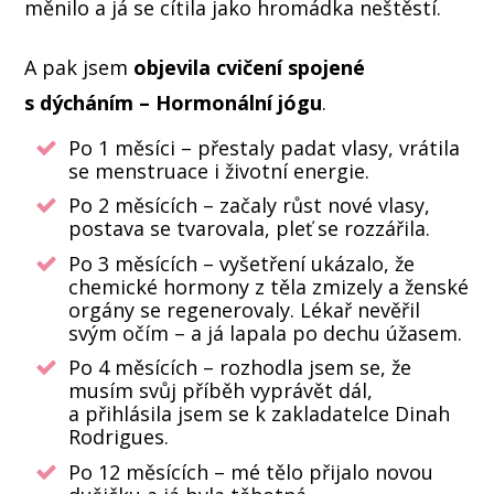
měnilo a já se cítila jako hromádka neštěstí.
A pak jsem
objevila cvičení spojené
s dýcháním – Hormonální jógu
.
Po 1 měsíci – přestaly padat vlasy, vrátila
se menstruace i životní energie.
Po 2 měsících – začaly růst nové vlasy,
postava se tvarovala, pleť se rozzářila.
Po 3 měsících – vyšetření ukázalo, že
chemické hormony z těla zmizely a ženské
orgány se regenerovaly. Lékař nevěřil
svým očím – a já lapala po dechu úžasem.
Po 4 měsících – rozhodla jsem se, že
musím svůj příběh vyprávět dál,
a přihlásila jsem se k zakladatelce Dinah
Rodrigues.
Po 12 měsících – mé tělo přijalo novou