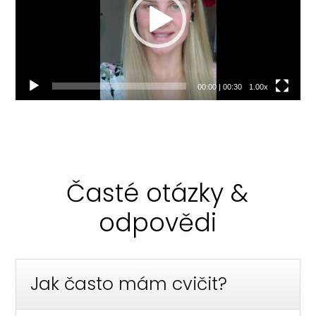
00:00
|
00:30
1.00x
Časté otázky &
odpovědi
Jak často mám cvičit?