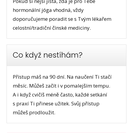
Pokud si nejsi jistá, zda je pro Tebe
hormonální jóga vhodná, vždy
doporučujeme poradit se s Tvým lékařem
celostní/tradiční čínské mediciny.
Co když nestíhám?
Přístup máš na 90 dní. Na naučení Ti stačí
měsíc. Můžeš začít i v pomalejším tempu.
A i když cvičíš méně často, každé setkání
s praxí Ti přinese užitek. Svůj přístup
můžeš prodloužit.