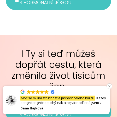
S HORMONÁLNÍ JÓGOU
I Ty si teď můžeš
dopřát cestu, která
změnila život tisícům
žen.
Moc se mi líbí stručnost a jasnost celého kurzu
. Každý
den jeden jednoduchý cvik a nejvíc nadšená jsem z
baňkování. Děkuji. Danča
Dana Hájková
CHCI OMLADIT CELÉ TĚLO
S HORMONÁLNÍ JÓGOU