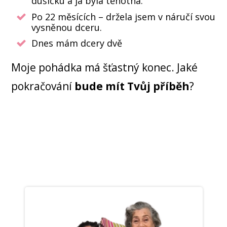
dušičku a já byla těhotná.
Po 22 měsících – držela jsem v náručí svou
vysněnou dceru.
Dnes mám dcery dvě
Moje pohádka má šťastný konec. Jaké
pokračování
bude mít Tvůj příběh
?