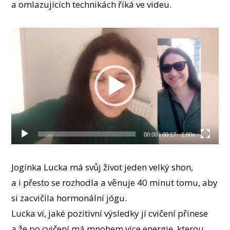
a omlazujících technikách říká ve videu.
Video
přehrávač
00:00
|
00:17
1.00x
Jogínka Lucka má svůj život jeden velký shon,
a i přesto se rozhodla a věnuje 40 minut tomu, aby
si zacvičila hormonální jógu.
Lucka ví, jaké pozitivní výsledky jí cvičení přinese
a že po cvičení má mnohem více energie, kterou